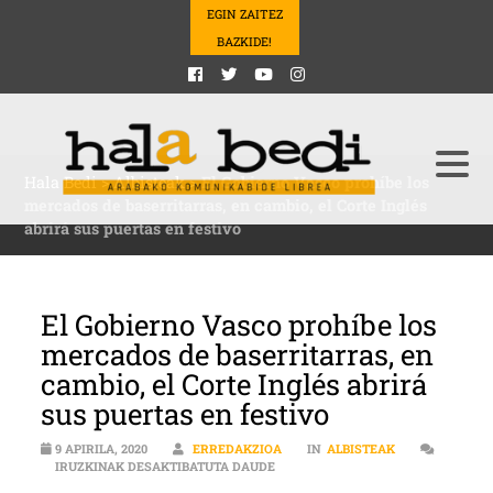
EGIN ZAITEZ
BAZKIDE!
Hala Bedi
>
Albisteak
>
El Gobierno Vasco prohíbe los
mercados de baserritarras, en cambio, el Corte Inglés
abrirá sus puertas en festivo
El Gobierno Vasco prohíbe los
mercados de baserritarras, en
cambio, el Corte Inglés abrirá
sus puertas en festivo
9 APIRILA, 2020
ERREDAKZIOA
IN
ALBISTEAK
EL GOBIERNO VASCO PROHÍBE LOS 
IRUZKINAK DESAKTIBATUTA DAUDE