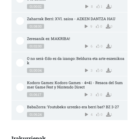
01:00:02
8
1
1
Zaharrak Berri: XVI. saioa - AZKEN DANTZA HAU
01:08:00
9
0
0
Zeresanik ez: MAKRIBA!
01:02:00
6
0
1
O no será-Edo ez da izango: Beldurra eta arte eszenikoa
k
01:00:04
3
0
1
Kodoro Games: Kodoro Games - 4×41 - Resaca del Sum
mer Game Fest y Nintendo Direct
01:06:17
3
0
1
BabaZorra: Youtubeko urrezko era berri bat? BZ 3-27
01:06:24
4
0
1
Irakurrienak