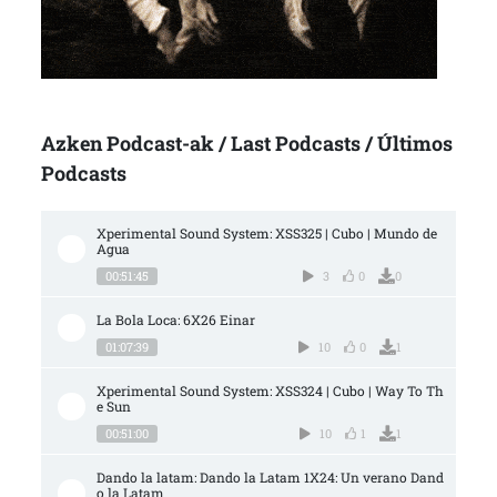
Azken Podcast-ak / Last Podcasts / Últimos
Podcasts
Xperimental Sound System: XSS325 | Cubo | Mundo de 
Agua
00:51:45
3
0
0
La Bola Loca: 6X26 Einar
01:07:39
10
0
1
Xperimental Sound System: XSS324 | Cubo | Way To Th
e Sun
00:51:00
10
1
1
Dando la latam: Dando la Latam 1X24: Un verano Dand
o la Latam