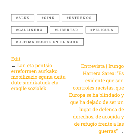
ALEX
CINE
ESTRENOS
GALLINERO
LIBERTAD
PELÍCULA
ULTIMA NOCHE EN EL SOHO
Edit
←
Lan eta pentsio
Entrevista | Irungo
erreformen aurkako
Harrera Sarea: “Es
mobilizazio eguna deitu
evidente que son
dute sindikatuek eta
controles racistas, que
eragile sozialek
Europa se ha blindado y
que ha dejado de ser un
lugar de defensa de
derechos, de acogida y
de refugio frente a las
guerras”
→