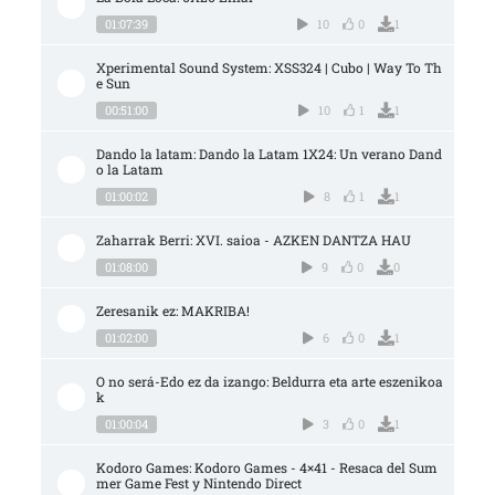
01:07:39
10
0
1
Xperimental Sound System: XSS324 | Cubo | Way To Th
e Sun
00:51:00
10
1
1
Dando la latam: Dando la Latam 1X24: Un verano Dand
o la Latam
01:00:02
8
1
1
Zaharrak Berri: XVI. saioa - AZKEN DANTZA HAU
01:08:00
9
0
0
Zeresanik ez: MAKRIBA!
01:02:00
6
0
1
O no será-Edo ez da izango: Beldurra eta arte eszenikoa
k
01:00:04
3
0
1
Kodoro Games: Kodoro Games - 4×41 - Resaca del Sum
mer Game Fest y Nintendo Direct