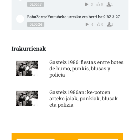
01:06:17
3
0
1
BabaZorra: Youtubeko urrezko era berri bat? BZ 3-27
01:06:24
4
0
1
Irakurrienak
Gasteiz 1986: fiestas entre botes
de humo, punkis, blusas y
policía
Gasteiz 1986an: ke-potoen
arteko jaiak, punkiak, blusak
eta polizia