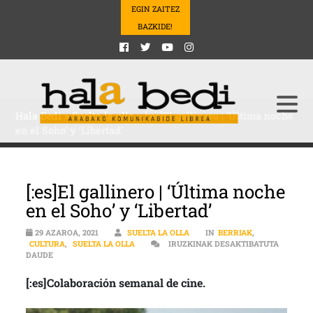
EGIN ZAITEZ
BAZKIDE!
Hala Bedi
>
Suelta la olla
>
[:es]El gallinero | ‘Última noche
en el Soho’ y ‘Libertad’
[:es]El gallinero | ‘Última noche
en el Soho’ y ‘Libertad’
29 AZAROA, 2021
SUELTA LA OLLA
IN
BERRIAK
,
CULTURA
,
SUELTA LA OLLA
IRUZKINAK DESAKTIBATUTA
[:ES]EL GALLINERO | ‘ÚLTIMA NOCHE EN EL SOHO’ Y ‘LIBERTAD’ S
DAUDE
[:es]Colaboración semanal de cine.