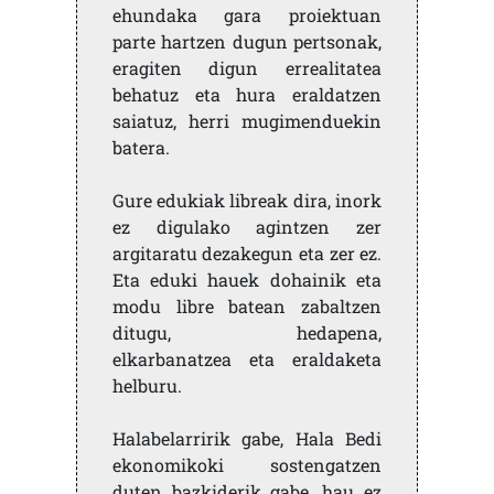
ehundaka gara proiektuan
parte hartzen dugun pertsonak,
eragiten digun errealitatea
behatuz eta hura eraldatzen
saiatuz, herri mugimenduekin
batera.
Gure edukiak libreak dira, inork
ez digulako agintzen zer
argitaratu dezakegun eta zer ez.
Eta eduki hauek dohainik eta
modu libre batean zabaltzen
ditugu, hedapena,
elkarbanatzea eta eraldaketa
helburu.
Halabelarririk gabe, Hala Bedi
ekonomikoki sostengatzen
duten bazkiderik gabe, hau ez