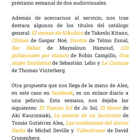
préstamo semanal de dos audiovisuales.
Además de acercarnos al servicio, nos trae
destaca algunos de los títulos del catálogo
general:
El verano de Kikuhiro
de Takeshi Kitano,
Climax
de Gaspar Noé,
Dantza
de Telmo Esnal,
Bar Bahar
de Maysaloun Hamoud,
120
pulsaciones por minuto
de Robin Campillo,
Una
mujer fantástica
de Sebastián Lelio y
La Comuna
de Thomas Vinterberg.
Otra propuesta que nos llega de la mano de Alex,
en este caso en
facebook
, es un enlace diario a
una película. Esta semana, nos dejaba las
siguientes:
El Taxista ful
de Jo Sol,
El Havre
de
Aki Kaurismaki,
La muerte de un burócrata
de
Tomás Gutiérrez Alea,
Las confesiones del doctor
Sachs
de
Michel Deville
y
Videodrome
de David
Cronenberg.