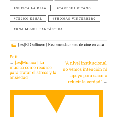
SUELTA LA OLLA
TAKESHI KITANO
TELMO ESNAL
THOMAS VINTERBERG
UNA MUJER FANTÁSTICA
[:es]El Gallinero | Recomendaciones de cine en casa
Edit
←
[:es]Música | La
“A nivel institucional,
música como recurso
no vemos intención ni
para tratar el stress y la
apoyo para sacar a
ansiedad
relucir la verdad”
→