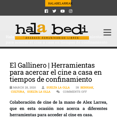
HALABELARRIAK
Hala Bedi
>
Suelta la olla
>
El Gallinero | Herramientas
para acercar el cine a casa en tiempos de confinamiento
El Gallinero | Herramientas
para acercar el cine a casa en
tiempos de confinamiento
MARCH 28, 2020
SUELTA LA OLLA
IN
BERRIAK
,
ON EL GALLINERO |
CULTURA
,
SUELTA LA OLLA
COMMENTS OFF
Colaboración de cine de la mano de Alex Larrea,
que en esta ocasión nos acerca a diferentes
herramientas para acceder al cine en casa.