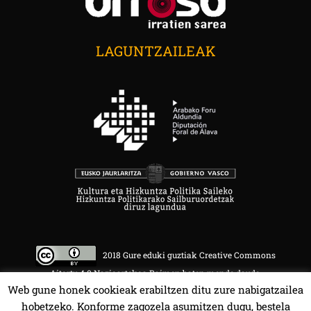
LAGUNTZAILEAK
2018 Gure eduki guztiak Creative Commons
Aitortu 4.0 Nazioartekoa Baimen baten mende daude.
Web gune honek cookieak erabiltzen ditu zure nabigatzailea
hobetzeko. Konforme zagozela asumitzen dugu, bestela