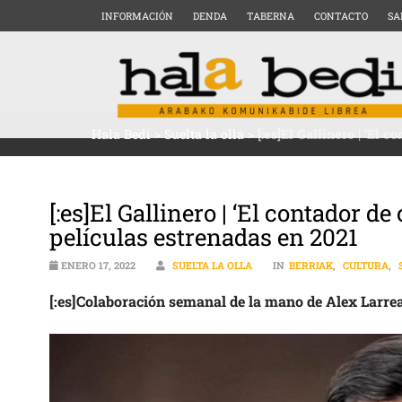
INFORMACIÓN
DENDA
TABERNA
CONTACTO
SA
Hala Bedi
>
Suelta la olla
>
[:es]El Gallinero | ‘El 
[:es]El Gallinero | ‘El contador d
películas estrenadas en 2021
ENERO 17, 2022
SUELTA LA OLLA
IN
BERRIAK
,
CULTURA
,
[:es]Colaboración semanal de la mano de Alex Larrea