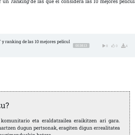
er un
ranking
de las que él considera las 10 mejores películ
as' y ranking de las 10 mejores películ
00:38:13
8
0
4
zu?
komunitario eta eraldatzailea eraikitzen ari gara.
artzen dugun pertsonak, eragiten digun errealitatea
i mugimenduekin batera.