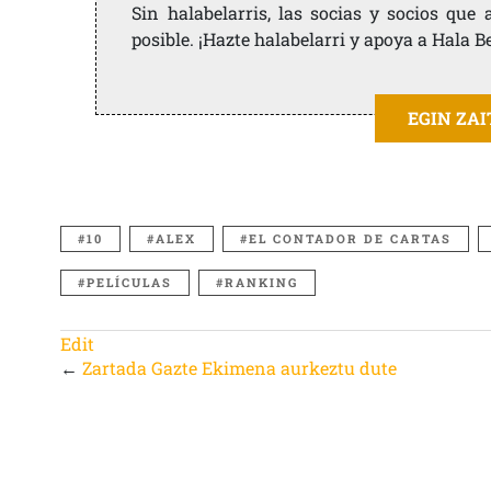
Sin halabelarris, las socias y socios qu
posible. ¡Hazte halabelarri y apoya a Hala B
EGIN ZA
10
ALEX
EL CONTADOR DE CARTAS
PELÍCULAS
RANKING
Edit
←
Zartada Gazte Ekimena aurkeztu dute