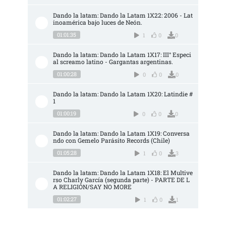
Dando la latam: Dando la Latam 1X22: 2006 - Lat
inoamérica bajo luces de Neón.
01:01:35
1
0
0
Dando la latam: Dando la Latam 1X17: III° Especi
al screamo latino - Gargantas argentinas.
01:00:28
0
0
0
Dando la latam: Dando la Latam 1X20: Latindie #
1
01:00:19
0
0
0
Dando la latam: Dando la Latam 1X19: Conversa
ndo con Gemelo Parásito Records (Chile)
01:05:28
1
0
3
Dando la latam: Dando la Latam 1X18: El Multive
rso Charly García (segunda parte) - PARTE DE L
A RELIGIÓN/SAY NO MORE
01:02:27
1
0
1