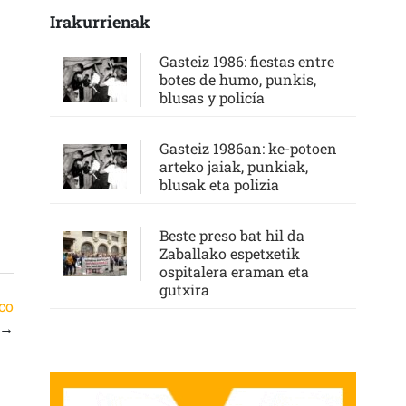
Irakurrienak
Gasteiz 1986: fiestas entre
botes de humo, punkis,
blusas y policía
Gasteiz 1986an: ke-potoen
arteko jaiak, punkiak,
blusak eta polizia
Beste preso bat hil da
Zaballako espetxetik
ospitalera eraman eta
gutxira
co
→