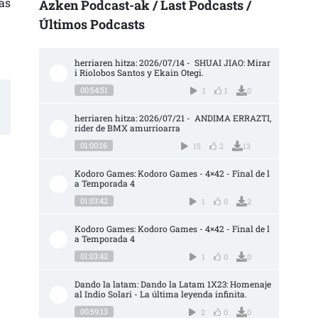
as
Azken Podcast-ak / Last Podcasts /
Últimos Podcasts
herriaren hitza: 2026/07/14 -  SHUAI JIAO: Mirar
i Riolobos Santos y Ekain Otegi.
00:54:51
1
1
0
herriaren hitza: 2026/07/21 -  ANDIMA ERRAZTI, 
rider de BMX amurrioarra
01:00:16
15
2
13
Kodoro Games: Kodoro Games - 4×42 - Final de l
a Temporada 4
01:03:42
1
0
2
Kodoro Games: Kodoro Games - 4×42 - Final de l
a Temporada 4
01:03:42
1
0
0
Dando la latam: Dando la Latam 1X23: Homenaje 
al Indio Solari - La última leyenda infinita.
00:59:13
2
0
0