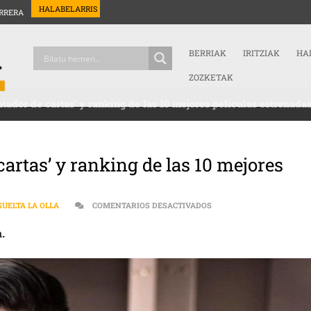
HALABELARRIS
RRERA
BERRIAK
IRITZIAK
HA
ZOZKETAK
contador de cartas’ y ranking de las 10 mejores películas estrenada
e cartas’ y ranking de las 10 mejores
EN [:ES]EL GALLINERO | 
SUELTA LA OLLA
COMENTARIOS DESACTIVADOS
.