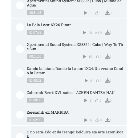
Xperimental Sound System: XSS325 | Cubo | Mundo de 
Agua
00:51:45
3
0
0
La Bola Loca: 6X26 Einar
01:07:39
10
0
1
Xperimental Sound System: XSS324 | Cubo | Way To Th
e Sun
00:51:00
10
1
1
Dando la latam: Dando la Latam 1X24: Un verano Dand
o la Latam
01:00:02
8
1
1
Zaharrak Berri: XVI. saioa - AZKEN DANTZA HAU
01:08:00
9
0
0
Zeresanik ez: MAKRIBA!
01:02:00
6
0
1
O no será-Edo ez da izango: Beldurra eta arte eszenikoa
k