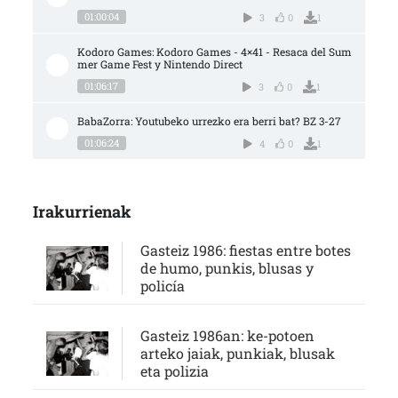
01:00:04
3
0
1
Kodoro Games: Kodoro Games - 4×41 - Resaca del Sum
mer Game Fest y Nintendo Direct
01:06:17
3
0
1
BabaZorra: Youtubeko urrezko era berri bat? BZ 3-27
01:06:24
4
0
1
Irakurrienak
Gasteiz 1986: fiestas entre botes
de humo, punkis, blusas y
policía
Gasteiz 1986an: ke-potoen
arteko jaiak, punkiak, blusak
eta polizia