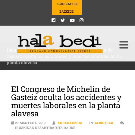
EGIN ZAITEZ
BAZKIDE!
Hala Bedi
>
Albisteak
>
El Congreso de Michelín de
Gasteiz oculta los accidentes y muertes laborales en la
planta alavesa
El Congreso de Michelín de
Gasteiz oculta los accidentes y
muertes laborales en la planta
alavesa
27 MARTXOA, 2019
ERREDAKZIOA
IN
ALBISTEAK
EL CONGRESO DE MICHELÍN DE GA
IRUZKINAK DESAKTIBATUTA DAUDE