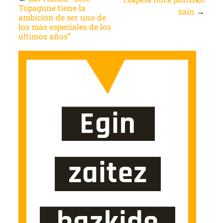
Topagune tiene la
zain
→
ambición de ser uno de
los más especiales de los
últimos años”