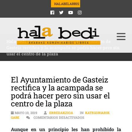
HALABELARRIS
Hala Bedi
>
Kategoriarik gabe
>
El Ayuntamiento de
Gasteiz rectifica y la acampada se podrá hacer pero sin
usar el centro de la plaza
El Ayuntamiento de Gasteiz
rectifica y la acampada se
podrá hacer pero sin usar el
centro de la plaza
MAYO 10, 2019
ERREDAKZIOA
IN
KATEGORIARIK
EN EL AYUNTAMIENTO DE GA
GABE
COMENTARIOS DESACTIVADOS
Aunque en un principio les han prohíbido la