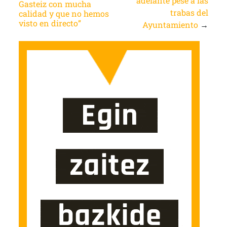
adelante pese a las
Gasteiz con mucha
trabas del
calidad y que no hemos
visto en directo”
Ayuntamiento
→