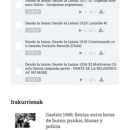
Dando la latam: Dando la Latam 1X17: III° Especial scre
amo latino - Gargantas argentinas.
01:00:28
0
0
0
Dando la latam: Dando la Latam 1X20: Latindie #1
01:00:19
0
0
0
Dando la latam: Dando la Latam 1X19: Conversando co
n Gemelo Parásito Records (Chile)
01:05:28
1
0
3
Dando la latam: Dando la Latam 1X18: El Multiverso Ch
arly García (segunda parte) - PARTE DE LA RELIGIÓN/S
AY NO MORE
01:02:27
1
0
1
Irakurrienak
Gasteiz 1986: fiestas entre botes
de humo, punkis, blusas y
policía