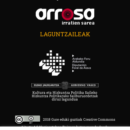
LAGUNTZAILEAK
2018 Gure eduki guztiak Creative Commons
Aitortu 4.0 Nazioartekoa Baimen baten mende daude.