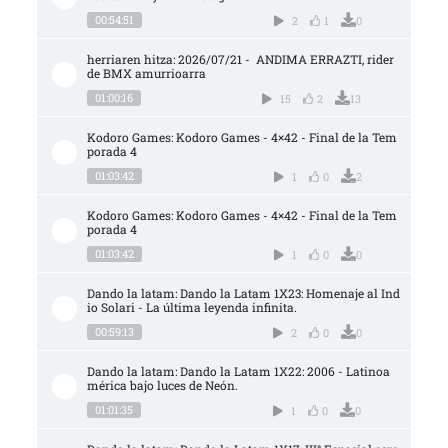
00:54:51
2
1
0
herriaren hitza: 2026/07/21 -  ANDIMA ERRAZTI, rider 
de BMX amurrioarra
01:00:16
15
2
13
Kodoro Games: Kodoro Games - 4×42 - Final de la Tem
porada 4
01:03:42
1
0
2
Kodoro Games: Kodoro Games - 4×42 - Final de la Tem
porada 4
01:03:42
1
0
0
Dando la latam: Dando la Latam 1X23: Homenaje al Ind
io Solari - La última leyenda infinita.
00:59:13
2
0
0
Dando la latam: Dando la Latam 1X22: 2006 - Latinoa
mérica bajo luces de Neón.
01:01:35
1
0
0