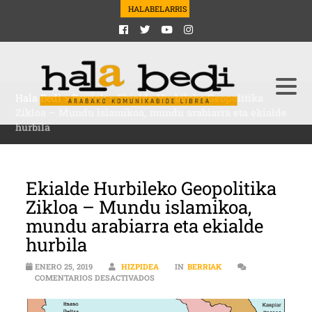
HALABELARRIS
Hala Bedi
>
Berriak
>
Ekialde Hurbileko Geopolitika
Zikloa – Mundu islamikoa, mundu arabiarra eta ekialde
hurbila
Ekialde Hurbileko Geopolitika
Zikloa – Mundu islamikoa,
mundu arabiarra eta ekialde
hurbila
ENERO 25, 2019
HIZPIDEA
IN
BERRIAK
EN EKIALDE HURBILEKO GEOPOLITIKA Z
COMENTARIOS DESACTIVADOS