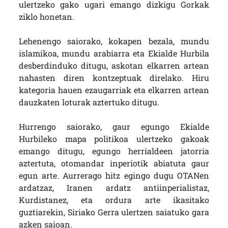
ulertzeko gako ugari emango dizkigu Gorkak
ziklo honetan.
Lehenengo saiorako, kokapen bezala, mundu
islamikoa, mundu arabiarra eta Ekialde Hurbila
desberdinduko ditugu, askotan elkarren artean
nahasten diren kontzeptuak direlako. Hiru
kategoria hauen ezaugarriak eta elkarren artean
dauzkaten loturak aztertuko ditugu.
Hurrengo saiorako, gaur egungo Ekialde
Hurbileko mapa politikoa ulertzeko gakoak
emango ditugu, egungo herrialdeen jatorria
aztertuta, otomandar inperiotik abiatuta gaur
egun arte. Aurrerago hitz egingo dugu OTANen
ardatzaz, Iranen ardatz antiinperialistaz,
Kurdistanez, eta ordura arte ikasitako
guztiarekin, Siriako Gerra ulertzen saiatuko gara
azken saioan.