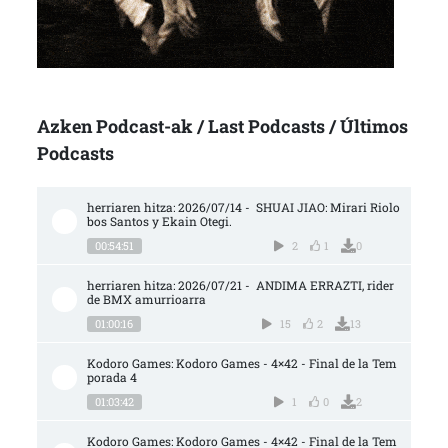
Azken Podcast-ak / Last Podcasts / Últimos
Podcasts
herriaren hitza: 2026/07/14 -  SHUAI JIAO: Mirari Riolo
bos Santos y Ekain Otegi.
00:54:51
2
1
0
herriaren hitza: 2026/07/21 -  ANDIMA ERRAZTI, rider 
de BMX amurrioarra
01:00:16
15
2
13
Kodoro Games: Kodoro Games - 4×42 - Final de la Tem
porada 4
01:03:42
1
0
2
Kodoro Games: Kodoro Games - 4×42 - Final de la Tem