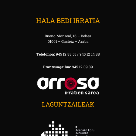
HALA BEDI IRRATIA
Bueno Monreal, 16 – Behea
01001 – Gasteiz – Araba
Telefonoa:
945 12 88 55 / 945 12 14 88
Erantzungailua:
945 12 09 89
LAGUNTZAILEAK