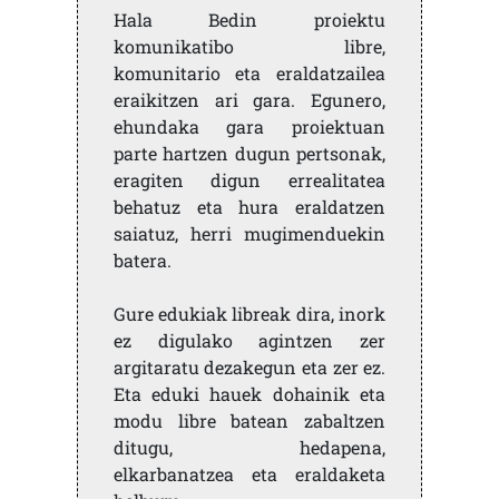
Hala Bedin proiektu
komunikatibo libre,
komunitario eta eraldatzailea
eraikitzen ari gara. Egunero,
ehundaka gara proiektuan
parte hartzen dugun pertsonak,
eragiten digun errealitatea
behatuz eta hura eraldatzen
saiatuz, herri mugimenduekin
batera.
Gure edukiak libreak dira, inork
ez digulako agintzen zer
argitaratu dezakegun eta zer ez.
Eta eduki hauek dohainik eta
modu libre batean zabaltzen
ditugu, hedapena,
elkarbanatzea eta eraldaketa