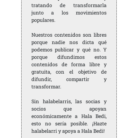
tratando de transformarla
junto a los movimientos
populares.
Nuestros contenidos son libres
porque nadie nos dicta qué
podemos publicar y qué no. Y
porque difundimos estos
contenidos de forma libre y
gratuita, con el objetivo de
difundir, compartir y
transformar.
Sin halabelarris, las socias y
socios que apoyan
económicamente a Hala Bedi,
esto no sería posible. ¡Hazte
halabelarri y apoya a Hala Bedi!