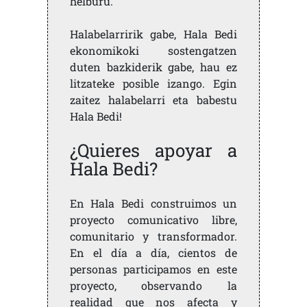
helburu.
Halabelarririk gabe, Hala Bedi
ekonomikoki sostengatzen
duten bazkiderik gabe, hau ez
litzateke posible izango. Egin
zaitez halabelarri eta babestu
Hala Bedi!
¿Quieres apoyar a
Hala Bedi?
En Hala Bedi construimos un
proyecto comunicativo libre,
comunitario y transformador.
En el día a día, cientos de
personas participamos en este
proyecto, observando la
realidad que nos afecta y