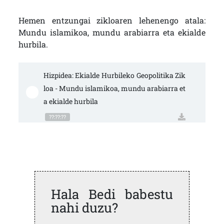
Hemen entzungai zikloaren lehenengo atala:
Mundu islamikoa, mundu arabiarra eta ekialde
hurbila.
Hizpidea: Ekialde Hurbileko Geopolitika Zik
loa - Mundu islamikoa, mundu arabiarra et
a ekialde hurbila
??:??:??
Hala Bedi babestu
nahi duzu?