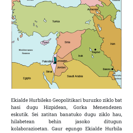
Ekialde Hurbileko Geopolitikari buruzko ziklo bat
hasi dugu Hizpidean, Gorka Menendezen
eskutik. Sei zatitan banatuko dugu ziklo hau,
hilabetean behin jasoko ditugun
kolaborazioetan. Gaur egungo Ekialde Hurbila