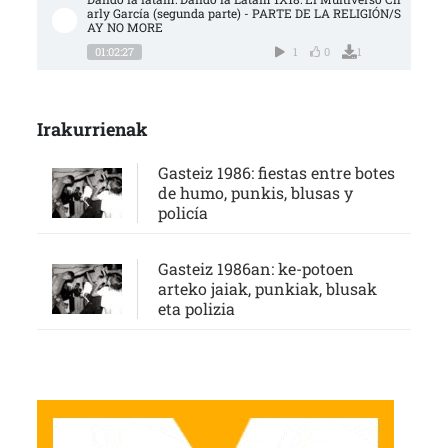
arly García (segunda parte) - PARTE DE LA RELIGIÓN/S
AY NO MORE
01:02:27
1
0
1
Irakurrienak
Gasteiz 1986: fiestas entre botes
de humo, punkis, blusas y
policía
Gasteiz 1986an: ke-potoen
arteko jaiak, punkiak, blusak
eta polizia