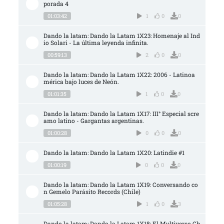
porada 4
01:03:42
1
0
0
Dando la latam: Dando la Latam 1X23: Homenaje al Ind
io Solari - La última leyenda infinita.
00:59:13
2
0
0
Dando la latam: Dando la Latam 1X22: 2006 - Latinoa
mérica bajo luces de Neón.
01:01:35
1
0
0
Dando la latam: Dando la Latam 1X17: III° Especial scre
amo latino - Gargantas argentinas.
01:00:28
0
0
0
Dando la latam: Dando la Latam 1X20: Latindie #1
01:00:19
0
0
0
Dando la latam: Dando la Latam 1X19: Conversando co
n Gemelo Parásito Records (Chile)
01:05:28
1
0
3
Dando la latam: Dando la Latam 1X18: El Multiverso Ch