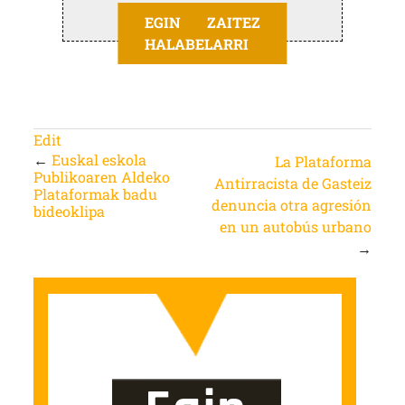
EGIN ZAITEZ
HALABELARRI
Edit
←
Euskal eskola
La Plataforma
Publikoaren Aldeko
Antirracista de Gasteiz
Plataformak badu
denuncia otra agresión
bideoklipa
en un autobús urbano
→