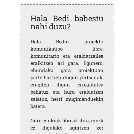
Hala Bedi babestu
nahi duzu?
Hala Bedin proiektu
komunikatibo libre,
komunitario eta eraldatzailea
eraikitzen ari gara. Egunero,
ehundaka gara proiektuan
parte hartzen dugun pertsonak,
eragiten digun errealitatea
behatuz eta hura eraldatzen
saiatuz, herri mugimenduekin
batera.
Gure edukiak libreak dira, inork
ez digulako agintzen zer