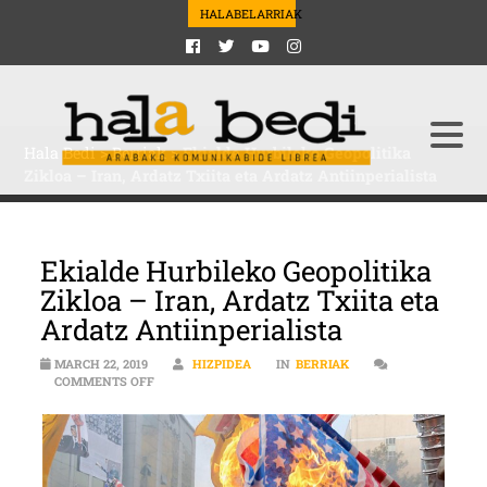
HALABELARRIAK
Hala Bedi
>
Berriak
>
Ekialde Hurbileko Geopolitika
Zikloa – Iran, Ardatz Txiita eta Ardatz Antiinperialista
Ekialde Hurbileko Geopolitika
Zikloa – Iran, Ardatz Txiita eta
Ardatz Antiinperialista
MARCH 22, 2019
HIZPIDEA
IN
BERRIAK
ON EKIALDE HURBILEKO GEOPOLITIKA ZIKLOA – IRAN, 
COMMENTS OFF