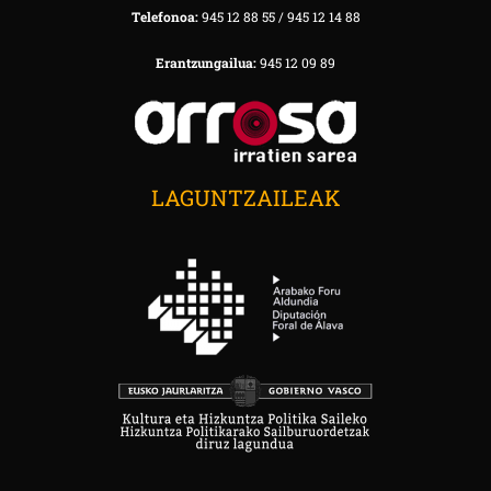
Telefonoa:
945 12 88 55 / 945 12 14 88
Erantzungailua:
945 12 09 89
LAGUNTZAILEAK