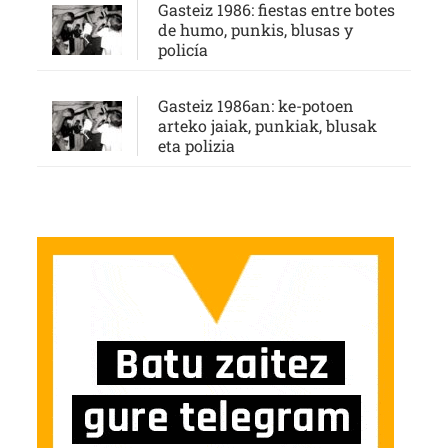
Gasteiz 1986: fiestas entre botes
de humo, punkis, blusas y
policía
Gasteiz 1986an: ke-potoen
arteko jaiak, punkiak, blusak
eta polizia