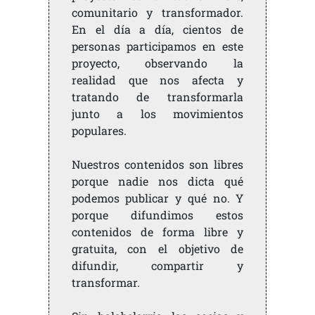
comunitario y transformador.
En el día a día, cientos de
personas participamos en este
proyecto, observando la
realidad que nos afecta y
tratando de transformarla
junto a los movimientos
populares.
Nuestros contenidos son libres
porque nadie nos dicta qué
podemos publicar y qué no. Y
porque difundimos estos
contenidos de forma libre y
gratuita, con el objetivo de
difundir, compartir y
transformar.