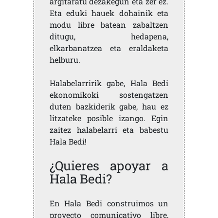
argitaratu dezakegun eta zer ez.
Eta eduki hauek dohainik eta
modu libre batean zabaltzen
ditugu, hedapena,
elkarbanatzea eta eraldaketa
helburu.
Halabelarririk gabe, Hala Bedi
ekonomikoki sostengatzen
duten bazkiderik gabe, hau ez
litzateke posible izango. Egin
zaitez halabelarri eta babestu
Hala Bedi!
¿Quieres apoyar a
Hala Bedi?
En Hala Bedi construimos un
proyecto comunicativo libre,