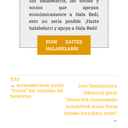
Sin halabelarris, las socias y
socios que apoyan
económicamente a Hala Bedi,
esto no sería posible. ¡Hazte
halabelarri y apoya a Hala Bedi!
EGIN ZAITEZ
HALABELARRI
Edit
←
Arrazakeriaren aurka
Josu Santamarina
“fronte” bat osatzeko dei
(Memoria gara):
bateratua
“Hasieratik Zaramagako
auzokideek auzoa berea
izateko borrokatu zuten”
→