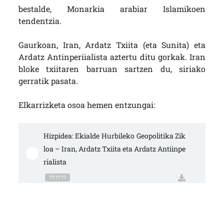
bestalde, Monarkia arabiar Islamikoen
tendentzia.
Gaurkoan, Iran, Ardatz Txiita (eta Sunita) eta
Ardatz Antinperiialista aztertu ditu gorkak. Iran
bloke txiitaren barruan sartzen du, siriako
gerratik pasata.
Elkarrizketa osoa hemen entzungai:
Hizpidea: Ekialde Hurbileko Geopolitika Zik
loa – Iran, Ardatz Txiita eta Ardatz Antiinpe
rialista
??:??:??