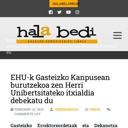
HALABELARRIAK
Hala Bedi
>
Press
>
EHU-k Gasteizko Kanpusean
burutzekoa zen Herri Unibertsitateko itxialdia debekatu
du
EHU-k Gasteizko Kanpusean
burutzekoa zen Herri
Unibertsitateko itxialdia
debekatu du
FEBRUARY 15, 2019
ERREDAKZIOA
IN
PRESS
ON EHU-K GASTEIZKO KANPUSEAN BURUTZEKOA ZEN H
COMMENTS OFF
Gasteizko Errektoreordetzak eta Dekanotza