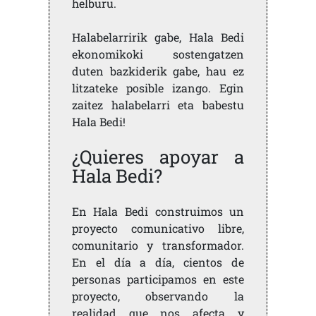
helburu.
Halabelarririk gabe, Hala Bedi
ekonomikoki sostengatzen
duten bazkiderik gabe, hau ez
litzateke posible izango. Egin
zaitez halabelarri eta babestu
Hala Bedi!
¿Quieres apoyar a
Hala Bedi?
En Hala Bedi construimos un
proyecto comunicativo libre,
comunitario y transformador.
En el día a día, cientos de
personas participamos en este
proyecto, observando la
realidad que nos afecta y