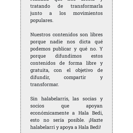
tratando de transformarla
junto a los movimientos
populares.
Nuestros contenidos son libres
porque nadie nos dicta qué
podemos publicar y qué no. Y
porque difundimos estos
contenidos de forma libre y
gratuita, con el objetivo de
difundir, compartir y
transformar.
Sin halabelarris, las socias y
socios que apoyan
económicamente a Hala Bedi,
esto no sería posible. ¡Hazte
halabelarri y apoya a Hala Bedi!