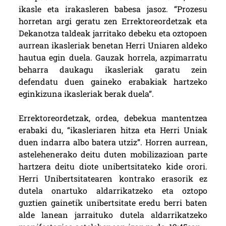
ikasle eta irakasleren babesa jasoz. “Prozesu
horretan argi geratu zen Errektoreordetzak eta
Dekanotza taldeak jarritako debeku eta oztopoen
aurrean ikasleriak benetan Herri Uniaren aldeko
hautua egin duela. Gauzak horrela, azpimarratu
beharra daukagu ikasleriak garatu zein
defendatu duen gaineko erabakiak hartzeko
eginkizuna ikasleriak berak duela”.
Errektoreordetzak, ordea, debekua mantentzea
erabaki du, “ikasleriaren hitza eta Herri Uniak
duen indarra albo batera utziz”. Horren aurrean,
astelehenerako deitu duten mobilizazioan parte
hartzera deitu diote unibertsitateko kide orori.
Herri Unibertsitatearen kontrako erasorik ez
dutela onartuko aldarrikatzeko eta oztopo
guztien gainetik unibertsitate eredu berri baten
alde lanean jarraituko dutela aldarrikatzeko