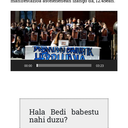
manifestazioa astelehenean izango da, 12:45ean.
Video
Player
00:00
03:23
Hala Bedi babestu
nahi duzu?