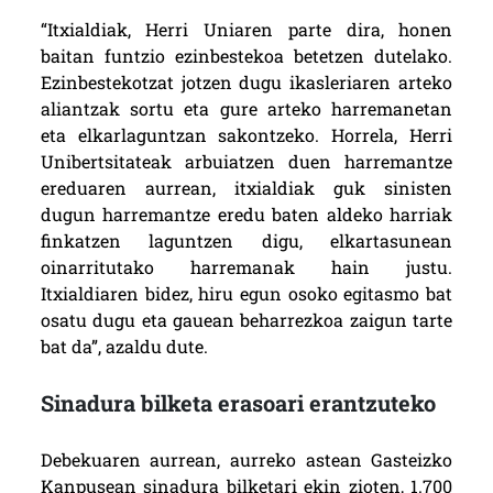
“Itxialdiak, Herri Uniaren parte dira, honen
baitan funtzio ezinbestekoa betetzen dutelako.
Ezinbestekotzat jotzen dugu ikasleriaren arteko
aliantzak sortu eta gure arteko harremanetan
eta elkarlaguntzan sakontzeko. Horrela, Herri
Unibertsitateak arbuiatzen duen harremantze
ereduaren aurrean, itxialdiak guk sinisten
dugun harremantze eredu baten aldeko harriak
finkatzen laguntzen digu, elkartasunean
oinarritutako harremanak hain justu.
Itxialdiaren bidez, hiru egun osoko egitasmo bat
osatu dugu eta gauean beharrezkoa zaigun tarte
bat da”, azaldu dute.
Sinadura bilketa erasoari erantzuteko
Debekuaren aurrean, aurreko astean Gasteizko
Kanpusean sinadura bilketari ekin zioten, 1.700