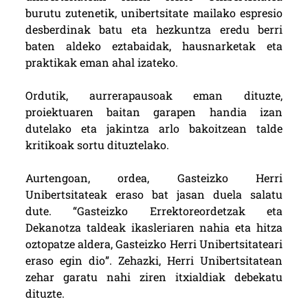
burutu zutenetik, unibertsitate mailako espresio
desberdinak batu eta hezkuntza eredu berri
baten aldeko eztabaidak, hausnarketak eta
praktikak eman ahal izateko.
Ordutik, aurrerapausoak eman dituzte,
proiektuaren baitan garapen handia izan
dutelako eta jakintza arlo bakoitzean talde
kritikoak sortu dituztelako.
Aurtengoan, ordea, Gasteizko Herri
Unibertsitateak eraso bat jasan duela salatu
dute. “Gasteizko Errektoreordetzak eta
Dekanotza taldeak ikasleriaren nahia eta hitza
oztopatze aldera, Gasteizko Herri Unibertsitateari
eraso egin dio”. Zehazki, Herri Unibertsitatean
zehar garatu nahi ziren itxialdiak debekatu
dituzte.