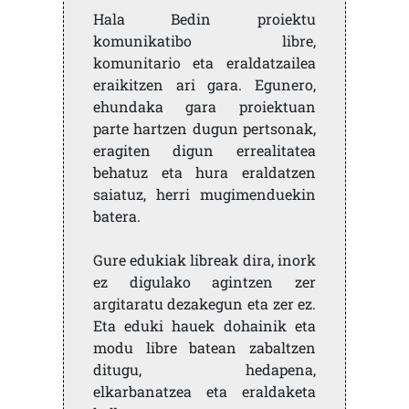
Hala Bedin proiektu
komunikatibo libre,
komunitario eta eraldatzailea
eraikitzen ari gara. Egunero,
ehundaka gara proiektuan
parte hartzen dugun pertsonak,
eragiten digun errealitatea
behatuz eta hura eraldatzen
saiatuz, herri mugimenduekin
batera.
Gure edukiak libreak dira, inork
ez digulako agintzen zer
argitaratu dezakegun eta zer ez.
Eta eduki hauek dohainik eta
modu libre batean zabaltzen
ditugu, hedapena,
elkarbanatzea eta eraldaketa