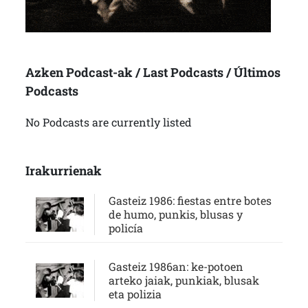
Azken Podcast-ak / Last Podcasts / Últimos
Podcasts
No Podcasts are currently listed
Irakurrienak
Gasteiz 1986: fiestas entre botes
de humo, punkis, blusas y
policía
Gasteiz 1986an: ke-potoen
arteko jaiak, punkiak, blusak
eta polizia