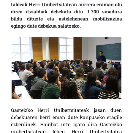
taldeak Herri Unibertsitatean aurrera eraman ohi
diren itxialdiak debekatu ditu. 1.700 sinadura
bildu dituzte eta astelehenean mobilizazioa
egingo dute debekua salatzeko.
Gasteizko Herri Unibertsitateak jasan duen
debekuaren berri eman dute kanpuseko eragile
ezberdinek. Hainbat urte igaro dira Gasteizko
unibertsitatean lehen Herri Unibertsitatea