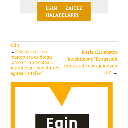
EGIN ZAITEZ
HALABELARRI
Edit
←
“Ez gara etxera
Karla (Birjabetze
joango eta ez diogu
kolektiboa): “Burgesiak
jotzeari, antzezteari,
inpunitate osoz jokatzen
kantatzeari edo dantza
du”
→
egiteari utziko”