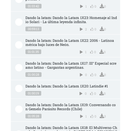
01:03:42
1
0
0
Dando la latam: Dando la Latam 1X23: Homenaje al Ind
io Solari - La última leyenda infinita.
00:59:13
2
0
0
Dando la latam: Dando la Latam 1X22: 2006 - Latinoa
mérica bajo luces de Neón.
01:01:35
1
0
0
Dando la latam: Dando la Latam 1X17: III° Especial scre
amo latino - Gargantas argentinas.
01:00:28
0
0
0
Dando la latam: Dando la Latam 1X20: Latindie #1
01:00:19
0
0
0
Dando la latam: Dando la Latam 1X19: Conversando co
n Gemelo Parásito Records (Chile)
01:05:28
1
0
3
Dando la latam: Dando la Latam 1X18: El Multiverso Ch