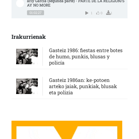
arly García (segunda parte) - PARTE DE LA RELIGIÓN/S
AY NO MORE
01:02:27
1
0
1
Irakurrienak
Gasteiz 1986: fiestas entre botes
de humo, punkis, blusas y
policía
Gasteiz 1986an: ke-potoen
arteko jaiak, punkiak, blusak
eta polizia