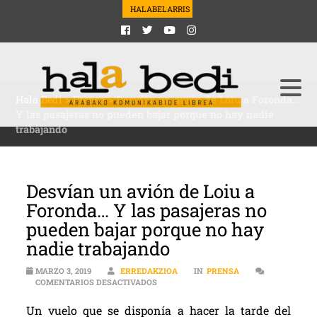
HALABELARRIS
Hala Bedi
>
Prensa
>
Desvían un avión de Loiu a Foronda…
Y las pasajeras no pueden bajar porque no hay nadie
trabajando
Desvían un avión de Loiu a
Foronda… Y las pasajeras no
pueden bajar porque no hay
nadie trabajando
MARZO 3, 2019
ERREDAKZIOA
IN
PRENSA
EN DESVÍAN UN AVIÓN DE LOIU A FOR
COMENTARIOS DESACTIVADOS
Un vuelo que se disponía a hacer la tarde del