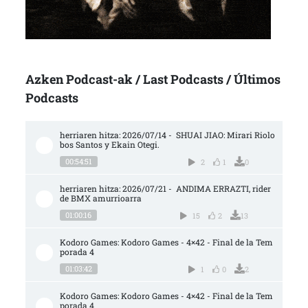
Azken Podcast-ak / Last Podcasts / Últimos
Podcasts
herriaren hitza: 2026/07/14 -  SHUAI JIAO: Mirari Riolo
bos Santos y Ekain Otegi.
00:54:51
2
1
0
herriaren hitza: 2026/07/21 -  ANDIMA ERRAZTI, rider 
de BMX amurrioarra
01:00:16
15
2
13
Kodoro Games: Kodoro Games - 4×42 - Final de la Tem
porada 4
01:03:42
1
0
2
Kodoro Games: Kodoro Games - 4×42 - Final de la Tem
porada 4