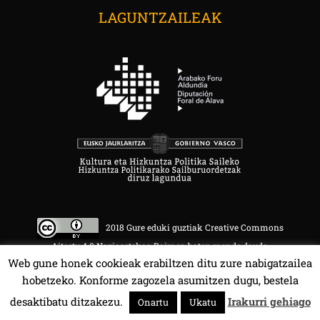
LAGUNTZAILEAK
2018 Gure eduki guztiak Creative Commons
Aitortu 4.0 Nazioartekoa Baimen baten mende daude.
Web gune honek cookieak erabiltzen ditu zure nabigatzailea
hobetzeko. Konforme zagozela asumitzen dugu, bestela
desaktibatu ditzakezu.
Irakurri gehiago
Onartu
Ukatu
HALA BEDI BAT 107.4 MHz.