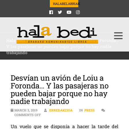
HALABELARRIAK
Hala Bedi
>
Press
>
Desvían un avión de Loiu a Foronda…
Y las pasajeras no pueden bajar porque no hay nadie
trabajando
Desvían un avión de Loiu a
Foronda… Y las pasajeras no
pueden bajar porque no hay
nadie trabajando
MARCH 3, 2019
ERREDAKZIOA
IN
PRESS
ON DESVÍAN UN AVIÓN DE LOIU A FORONDA… Y LAS 
COMMENTS OFF
Un vuelo que se disponía a hacer la tarde del