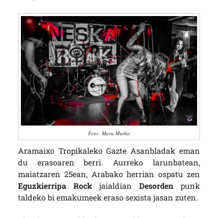
Foto: Maru Muiña
Aramaixo Tropikaleko Gazte Asanbladak eman
du erasoaren berri. Aurreko larunbatean,
maiatzaren 25ean, Arabako herrian ospatu zen
Eguzkierripa
Rock
jaialdian
Desorden
punk
taldeko bi emakumeek eraso sexista jasan zuten.