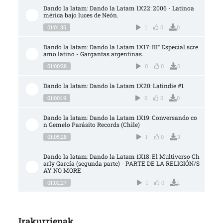
Dando la latam: Dando la Latam 1X22: 2006 - Latinoa
mérica bajo luces de Neón.
01:01:35
1
0
0
Dando la latam: Dando la Latam 1X17: III° Especial scre
amo latino - Gargantas argentinas.
01:00:28
0
0
0
Dando la latam: Dando la Latam 1X20: Latindie #1
01:00:19
0
0
0
Dando la latam: Dando la Latam 1X19: Conversando co
n Gemelo Parásito Records (Chile)
01:05:28
1
0
3
Dando la latam: Dando la Latam 1X18: El Multiverso Ch
arly García (segunda parte) - PARTE DE LA RELIGIÓN/S
AY NO MORE
01:02:27
1
0
1
Irakurrienak