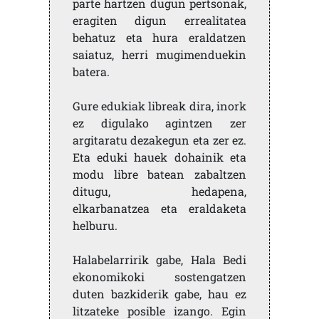
parte hartzen dugun pertsonak,
eragiten digun errealitatea
behatuz eta hura eraldatzen
saiatuz, herri mugimenduekin
batera.
Gure edukiak libreak dira, inork
ez digulako agintzen zer
argitaratu dezakegun eta zer ez.
Eta eduki hauek dohainik eta
modu libre batean zabaltzen
ditugu, hedapena,
elkarbanatzea eta eraldaketa
helburu.
Halabelarririk gabe, Hala Bedi
ekonomikoki sostengatzen
duten bazkiderik gabe, hau ez
litzateke posible izango. Egin