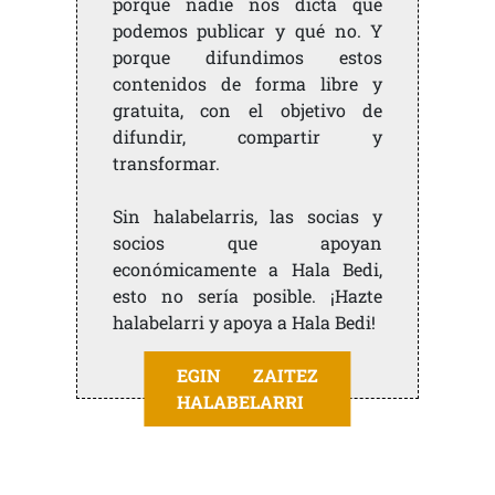
porque nadie nos dicta qué
podemos publicar y qué no. Y
porque difundimos estos
contenidos de forma libre y
gratuita, con el objetivo de
difundir, compartir y
transformar.
Sin halabelarris, las socias y
socios que apoyan
económicamente a Hala Bedi,
esto no sería posible. ¡Hazte
halabelarri y apoya a Hala Bedi!
EGIN ZAITEZ
HALABELARRI