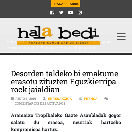
HALABELARRIS
Hala Bedi
>
Prensa
>
Desorden taldeko bi emakume
erasotu zituzten Eguzkierripa rock jaialdian
Desorden taldeko bi emakume
erasotu zituzten Eguzkierripa
rock jaialdian
JUNIO 1, 2019
ERREDAKZIOA
IN
PRENSA
EN DESORDEN TALDEKO BI EMAKUME ER
COMENTARIOS DESACTIVADOS
Aramaixo Tropikaleko Gazte Asanbladak gogor
salatu du erasoa, neurriak hartzeko
konpromisoa hartuz.