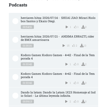
Podcasts
herriaren hitza: 2026/07/14 -  SHUAI JIAO: Mirari Riolo
bos Santos y Ekain Otegi.
00:54:51
1
1
0
herriaren hitza: 2026/07/21 -  ANDIMA ERRAZTI, rider 
de BMX amurrioarra
01:00:16
15
2
13
Kodoro Games: Kodoro Games - 4×42 - Final de la Tem
porada 4
01:03:42
1
0
2
Kodoro Games: Kodoro Games - 4×42 - Final de la Tem
porada 4
01:03:42
1
0
0
Dando la latam: Dando la Latam 1X23: Homenaje al Ind
io Solari - La última leyenda infinita.
00:59:13
2
0
0