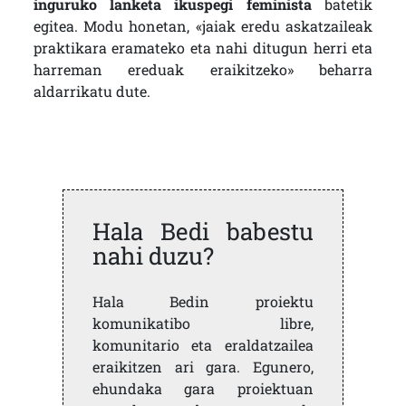
inguruko lanketa ikuspegi feminista
batetik
egitea. Modu honetan, «jaiak eredu askatzaileak
praktikara eramateko eta nahi ditugun herri eta
harreman ereduak eraikitzeko» beharra
aldarrikatu dute.
Hala Bedi babestu
nahi duzu?
Hala Bedin proiektu
komunikatibo libre,
komunitario eta eraldatzailea
eraikitzen ari gara. Egunero,
ehundaka gara proiektuan