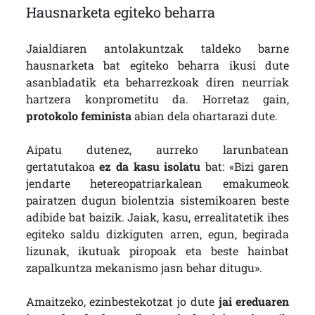
Hausnarketa egiteko beharra
Jaialdiaren antolakuntzak taldeko barne
hausnarketa bat egiteko beharra ikusi dute
asanbladatik eta beharrezkoak diren neurriak
hartzera konprometitu da. Horretaz gain,
protokolo feminista
abian dela ohartarazi dute.
Aipatu dutenez, aurreko larunbatean
gertatutakoa
ez da kasu isolatu
bat: «Bizi garen
jendarte hetereopatriarkalean emakumeok
pairatzen dugun biolentzia sistemikoaren beste
adibide bat baizik. Jaiak, kasu, errealitatetik ihes
egiteko saldu dizkiguten arren, egun, begirada
lizunak, ikutuak piropoak eta beste hainbat
zapalkuntza mekanismo jasn behar ditugu».
Amaitzeko, ezinbestekotzat jo dute
jai ereduaren