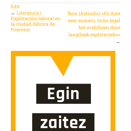
Edit
←
Literatura |
Ibon (Astindu): «Ez dute
Explotación laboral en
ezer asmatu, linbo legal
la ciudad-fábrica de
bat erabiltzen dute
Foxconn
langileak esplotatzeko»
→