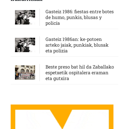
Gasteiz 1986: fiestas entre botes
de humo, punkis, blusas y
policía
Gasteiz 1986an: ke-potoen
arteko jaiak, punkiak, blusak
eta polizia
Beste preso bat hil da Zaballako
espetxetik ospitalera eraman
eta gutxira