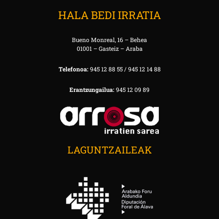
HALA BEDI IRRATIA
Bueno Monreal, 16 – Behea
01001 – Gasteiz – Araba
Telefonoa:
945 12 88 55 / 945 12 14 88
Erantzungailua:
945 12 09 89
LAGUNTZAILEAK