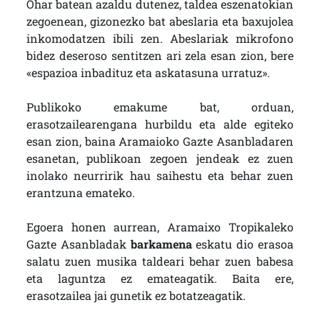
Ohar batean azaldu dutenez, taldea eszenatokian
zegoenean, gizonezko bat abeslaria eta baxujolea
inkomodatzen ibili zen. Abeslariak mikrofono
bidez deseroso sentitzen ari zela esan zion, bere
«espazioa inbadituz eta askatasuna urratuz».
Publikoko emakume bat, orduan,
erasotzailearengana hurbildu eta alde egiteko
esan zion, baina Aramaioko Gazte Asanbladaren
esanetan, publikoan zegoen jendeak ez zuen
inolako neurririk hau saihestu eta behar zuen
erantzuna emateko.
Egoera honen aurrean, Aramaixo Tropikaleko
Gazte Asanbladak
barkamena
eskatu dio erasoa
salatu zuen musika taldeari behar zuen babesa
eta laguntza ez emateagatik. Baita ere,
erasotzailea jai gunetik ez botatzeagatik.