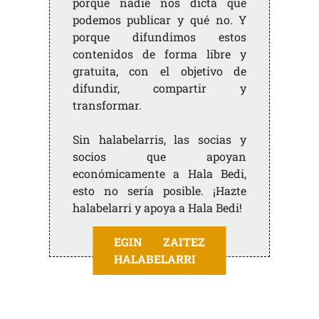
porque nadie nos dicta qué
podemos publicar y qué no. Y
porque difundimos estos
contenidos de forma libre y
gratuita, con el objetivo de
difundir, compartir y
transformar.
Sin halabelarris, las socias y
socios que apoyan
económicamente a Hala Bedi,
esto no sería posible. ¡Hazte
halabelarri y apoya a Hala Bedi!
EGIN ZAITEZ
HALABELARRI