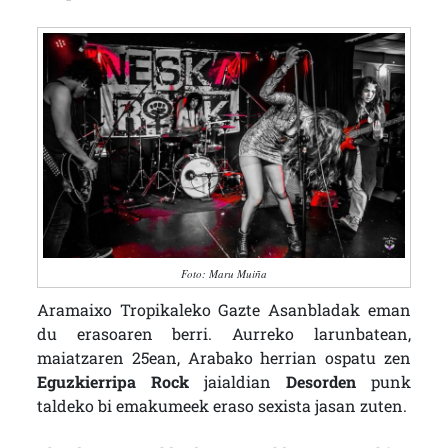
Foto: Maru Muiña
Aramaixo Tropikaleko Gazte Asanbladak eman
du erasoaren berri. Aurreko larunbatean,
maiatzaren 25ean, Arabako herrian ospatu zen
Eguzkierripa
Rock
jaialdian
Desorden
punk
taldeko bi emakumeek eraso sexista jasan zuten.