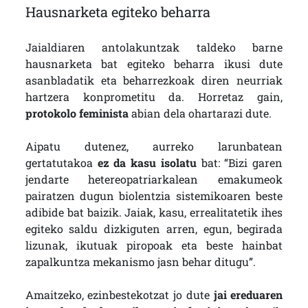
Hausnarketa egiteko beharra
Jaialdiaren antolakuntzak taldeko barne
hausnarketa bat egiteko beharra ikusi dute
asanbladatik eta beharrezkoak diren neurriak
hartzera konprometitu da. Horretaz gain,
protokolo feminista
abian dela ohartarazi dute.
Aipatu dutenez, aurreko larunbatean
gertatutakoa
ez da kasu isolatu
bat: “Bizi garen
jendarte hetereopatriarkalean emakumeok
pairatzen dugun biolentzia sistemikoaren beste
adibide bat baizik. Jaiak, kasu, errealitatetik ihes
egiteko saldu dizkiguten arren, egun, begirada
lizunak, ikutuak piropoak eta beste hainbat
zapalkuntza mekanismo jasn behar ditugu”.
Amaitzeko, ezinbestekotzat jo dute
jai ereduaren