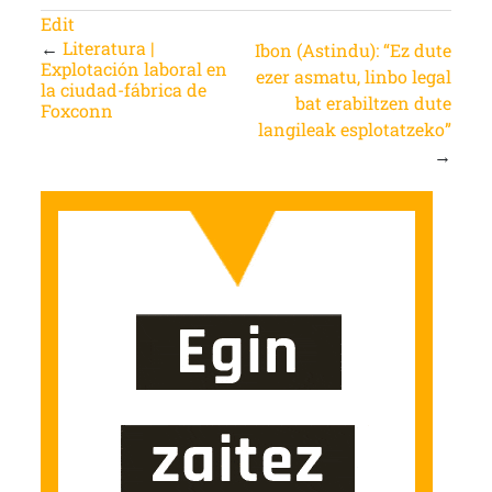
Edit
←
Literatura |
Ibon (Astindu): “Ez dute
Explotación laboral en
ezer asmatu, linbo legal
la ciudad-fábrica de
bat erabiltzen dute
Foxconn
langileak esplotatzeko”
→