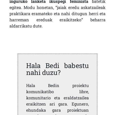
inguruko lanketa ikuspegi feminista
batetik
egitea. Modu honetan, “jaiak eredu askatzaileak
praktikara eramateko eta nahi ditugun herri eta
harreman ereduak eraikitzeko” beharra
aldarrikatu dute.
Hala Bedi babestu
nahi duzu?
Hala Bedin proiektu
komunikatibo libre,
komunitario eta eraldatzailea
eraikitzen ari gara. Egunero,
ehundaka gara proiektuan