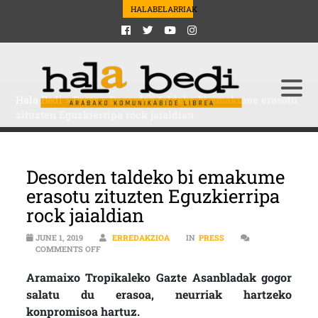
HALABELARRIAK
Hala Bedi
>
Press
>
Desorden taldeko bi emakume erasotu
zituzten Eguzkierripa rock jaialdian
Desorden taldeko bi emakume
erasotu zituzten Eguzkierripa
rock jaialdian
JUNE 1, 2019
ERREDAKZIOA
IN
PRESS
ON DESORDEN TALDEKO BI EMAKUME ERASOTU ZITUZT
COMMENTS OFF
Aramaixo Tropikaleko Gazte Asanbladak gogor
salatu du erasoa, neurriak hartzeko
konpromisoa hartuz.