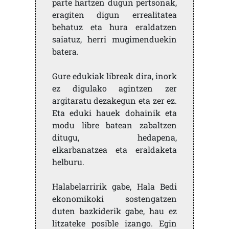
parte hartzen dugun pertsonak,
eragiten digun errealitatea
behatuz eta hura eraldatzen
saiatuz, herri mugimenduekin
batera.
Gure edukiak libreak dira, inork
ez digulako agintzen zer
argitaratu dezakegun eta zer ez.
Eta eduki hauek dohainik eta
modu libre batean zabaltzen
ditugu, hedapena,
elkarbanatzea eta eraldaketa
helburu.
Halabelarririk gabe, Hala Bedi
ekonomikoki sostengatzen
duten bazkiderik gabe, hau ez
litzateke posible izango. Egin