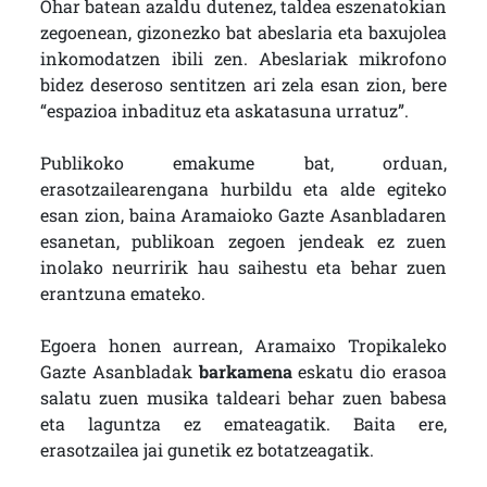
Ohar batean azaldu dutenez, taldea eszenatokian
zegoenean, gizonezko bat abeslaria eta baxujolea
inkomodatzen ibili zen. Abeslariak mikrofono
bidez deseroso sentitzen ari zela esan zion, bere
“espazioa inbadituz eta askatasuna urratuz”.
Publikoko emakume bat, orduan,
erasotzailearengana hurbildu eta alde egiteko
esan zion, baina Aramaioko Gazte Asanbladaren
esanetan, publikoan zegoen jendeak ez zuen
inolako neurririk hau saihestu eta behar zuen
erantzuna emateko.
Egoera honen aurrean, Aramaixo Tropikaleko
Gazte Asanbladak
barkamena
eskatu dio erasoa
salatu zuen musika taldeari behar zuen babesa
eta laguntza ez emateagatik. Baita ere,
erasotzailea jai gunetik ez botatzeagatik.