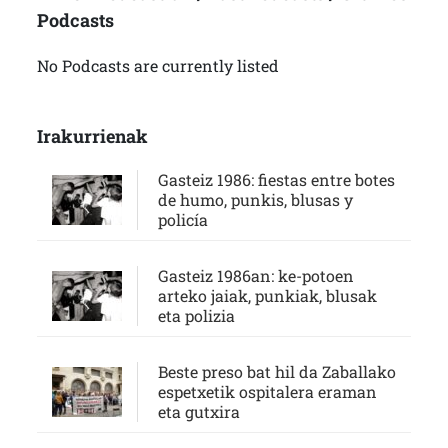
Podcasts
No Podcasts are currently listed
Irakurrienak
Gasteiz 1986: fiestas entre botes
de humo, punkis, blusas y
policía
Gasteiz 1986an: ke-potoen
arteko jaiak, punkiak, blusak
eta polizia
Beste preso bat hil da Zaballako
espetxetik ospitalera eraman
eta gutxira