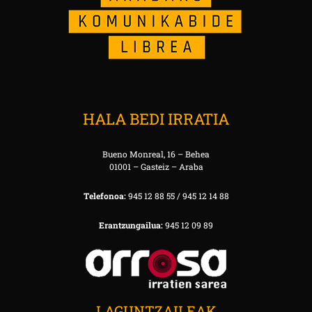
HALA BEDI IRRATIA
Bueno Monreal, 16 – Behea
01001 – Gasteiz – Araba
Telefonoa:
945 12 88 55 / 945 12 14 88
Erantzungailua:
945 12 09 89
LAGUNTZAILEAK