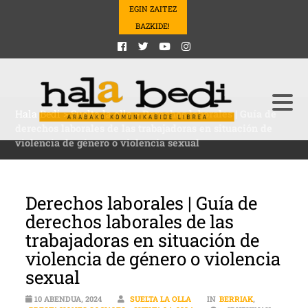
EGIN ZAITEZ
BAZKIDE!
Hala Bedi
>
Suelta la olla
>
Derechos laborales | Guía de
derechos laborales de las trabajadoras en situación de
violencia de género o violencia sexual
Derechos laborales | Guía de
derechos laborales de las
trabajadoras en situación de
violencia de género o violencia
sexual
10 ABENDUA, 2024
SUELTA LA OLLA
IN
BERRIAK
,