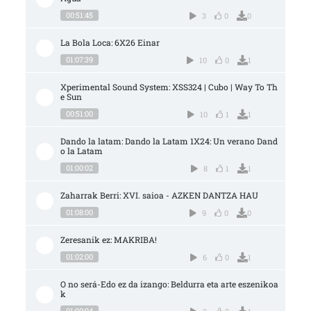
00:51:45
3
0
0
La Bola Loca: 6X26 Einar
01:07:39
10
0
1
Xperimental Sound System: XSS324 | Cubo | Way To Th
e Sun
00:51:00
10
1
1
Dando la latam: Dando la Latam 1X24: Un verano Dand
o la Latam
01:00:02
8
1
1
Zaharrak Berri: XVI. saioa - AZKEN DANTZA HAU
01:08:00
9
0
0
Zeresanik ez: MAKRIBA!
01:02:00
6
0
1
O no será-Edo ez da izango: Beldurra eta arte eszenikoa
k
01:00:04