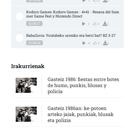
3
0
1
Kodoro Games: Kodoro Games - 4×41 - Resaca del Sum
mer Game Fest y Nintendo Direct
01:06:17
3
0
1
BabaZorra: Youtubeko urrezko era berri bat? BZ 3-27
01:06:24
4
0
1
Irakurrienak
Gasteiz 1986: fiestas entre botes
de humo, punkis, blusas y
policía
Gasteiz 1986an: ke-potoen
arteko jaiak, punkiak, blusak
eta polizia