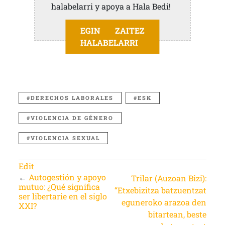
halabelarri y apoya a Hala Bedi!
EGIN ZAITEZ
HALABELARRI
DERECHOS LABORALES
ESK
VIOLENCIA DE GÉNERO
VIOLENCIA SEXUAL
Edit
←
Autogestión y apoyo
Trilar (Auzoan Bizi):
mutuo: ¿Qué significa
“Etxebizitza batzuentzat
ser libertarie en el siglo
eguneroko arazoa den
XXI?
bitartean, beste