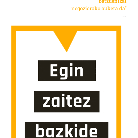
batzuentzat
negoziorako aukera da”
→