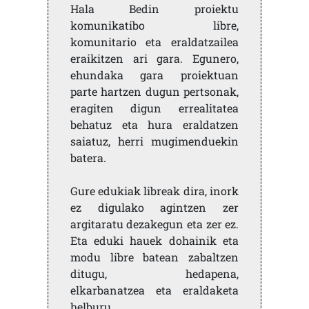
Hala Bedin proiektu
komunikatibo libre,
komunitario eta eraldatzailea
eraikitzen ari gara. Egunero,
ehundaka gara proiektuan
parte hartzen dugun pertsonak,
eragiten digun errealitatea
behatuz eta hura eraldatzen
saiatuz, herri mugimenduekin
batera.
Gure edukiak libreak dira, inork
ez digulako agintzen zer
argitaratu dezakegun eta zer ez.
Eta eduki hauek dohainik eta
modu libre batean zabaltzen
ditugu, hedapena,
elkarbanatzea eta eraldaketa
helburu.