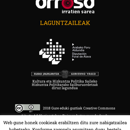
LAGUNTZAILEAK
2018 Gure eduki guztiak Creative Commons
Aitortu 4.0 Nazioartekoa Baimen baten mende daude.
Web gune honek cookieak erabiltzen ditu zure nabigatzailea
hobetzeko. Konforme zagozela asumitzen dugu, bestela