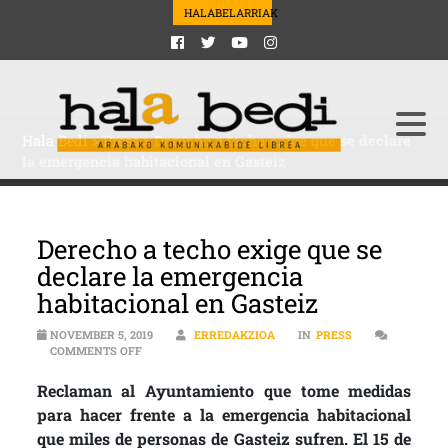
HALABELARRIAK
Hala Bedi
>
Press
>
Derecho a techo exige que se declare
la emergencia habitacional en Gasteiz
Derecho a techo exige que se
declare la emergencia
habitacional en Gasteiz
NOVEMBER 5, 2019
ERREDAKZIOA
IN
PRESS
ON DERECHO A TECHO EXIGE QUE SE DECLARE LA EME
COMMENTS OFF
Reclaman al Ayuntamiento que tome medidas
para hacer frente a la emergencia habitacional
que miles de personas de Gasteiz sufren. El 15 de