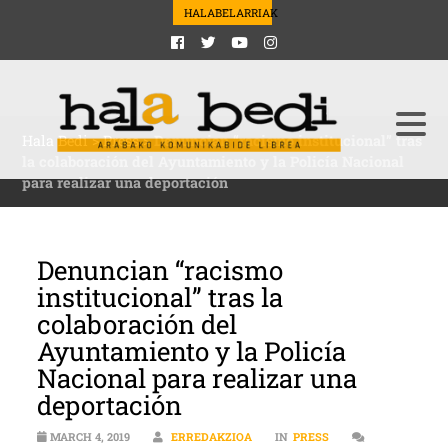
HALABELARRIAK
Hala Bedi
>
Press
>
Denuncian “racismo institucional” tras
la colaboración del Ayuntamiento y la Policía Nacional
para realizar una deportación
Denuncian “racismo
institucional” tras la
colaboración del
Ayuntamiento y la Policía
Nacional para realizar una
deportación
MARCH 4, 2019
ERREDAKZIOA
IN
PRESS