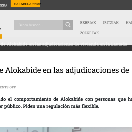
HALABELARRIAK
RERA
BERRIAK
IRITZIAK
HA
ZOZKETAK
 de Alokabide en las adjudicaciones de vivienda en la Lautada
e Alokabide en las adjudicaciones de
ON [:ES]DENUNCIAN LAS ACTUACIONES DE ALOKABIDE EN LAS ADJUDI
ENTS OFF
ciado el comportamiento de Alokabide con personas que h
r público. Piden una regulación más flexible.