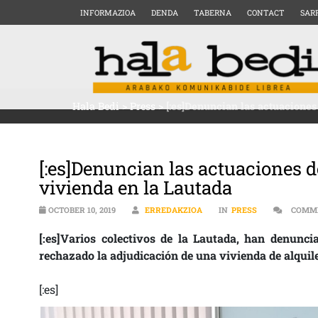
INFORMAZIOA
DENDA
TABERNA
CONTACT
SAR
Hala Bedi
>
Press
>
[:es]Denuncian las actuaciones
[:es]Denuncian las actuaciones d
vivienda en la Lautada
OCTOBER 10, 2019
ERREDAKZIOA
IN
PRESS
COMM
[:es]Varios colectivos de la Lautada, han denun
rechazado la adjudicación de una vivienda de alquile
[:es]