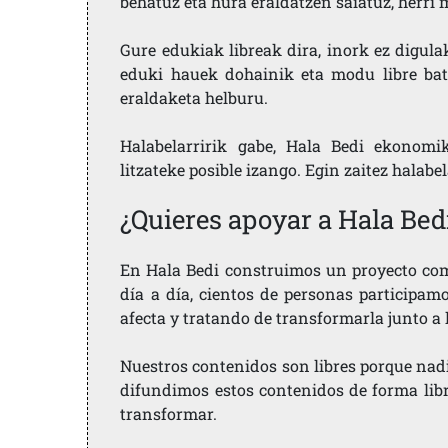
behatuz eta hura eraldatzen saiatuz, herr
Gure edukiak libreak dira, inork ez digula
eduki hauek dohainik eta modu libre bat
eraldaketa helburu.
Halabelarririk gabe, Hala Bedi ekonomi
litzateke posible izango. Egin zaitez halabe
¿Quieres apoyar a Hala Bed
En Hala Bedi construimos un proyecto comu
día a día, cientos de personas participam
afecta y tratando de transformarla junto a
Nuestros contenidos son libres porque nad
difundimos estos contenidos de forma libre
transformar.