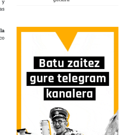
 y
as
la
co