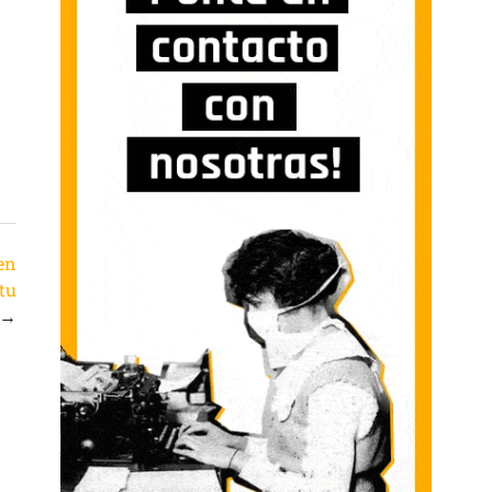
en
tu
→