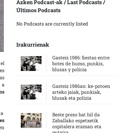
Azken Podcast-ak / Last Podcasts /
Últimos Podcasts
No Podcasts are currently listed
Irakurrienak
Gasteiz 1986: fiestas entre
 el
botes de humo, punkis,
blusas y policía
es
as
s a
Gasteiz 1986an: ke-potoen
os
arteko jaiak, punkiak,
blusak eta polizia
da
Beste preso bat hil da
es
Zaballako espetxetik
ospitalera eraman eta
ten
gutxira