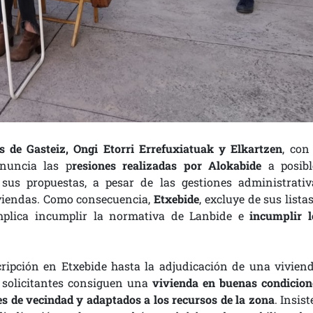
s de Gasteiz, Ongi Etorri Errefuxiatuak y Elkartzen
, con
enuncia las p
resiones realizadas por Alokabide
a posibl
sus propuestas, a pesar de las gestiones administrativ
iviendas. Como consecuencia,
Etxebide
, excluye de sus lista
mplica incumplir la normativa de Lanbide e
incumplir l
ripción en Etxebide hasta la adjudicación de una vivien
 solicitantes consiguen una
vivienda en buenas condicion
s de vecindad y adaptados a los recursos de la zona
. Insis