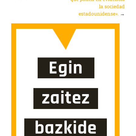
la sociedad
estadounidense».
→