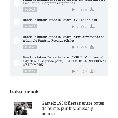
amo latino - Gargantas argentinas.
01:00:28
0
0
0
Dando la latam: Dando la Latam 1X20: Latindie #1
01:00:19
0
0
0
Dando la latam: Dando la Latam 1X19: Conversando co
n Gemelo Parásito Records (Chile)
01:05:28
1
0
3
Dando la latam: Dando la Latam 1X18: El Multiverso Ch
arly García (segunda parte) - PARTE DE LA RELIGIÓN/S
AY NO MORE
01:02:27
1
0
1
Irakurrienak
Gasteiz 1986: fiestas entre botes
de humo, punkis, blusas y
policía