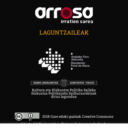
LAGUNTZAILEAK
2018 Gure eduki guztiak Creative Commons
Aitortu 4.0 Nazioartekoa Baimen baten mende daude.