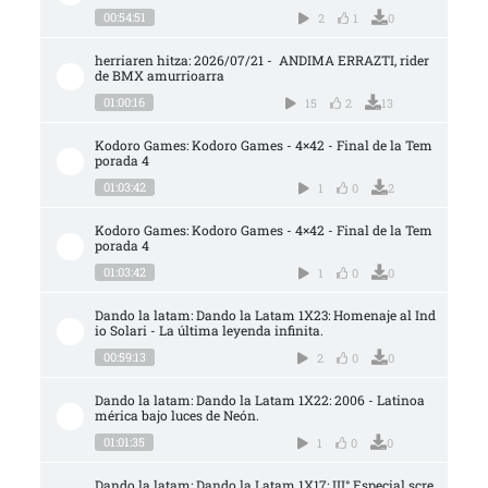
00:54:51
2
1
0
herriaren hitza: 2026/07/21 -  ANDIMA ERRAZTI, rider 
de BMX amurrioarra
01:00:16
15
2
13
Kodoro Games: Kodoro Games - 4×42 - Final de la Tem
porada 4
01:03:42
1
0
2
Kodoro Games: Kodoro Games - 4×42 - Final de la Tem
porada 4
01:03:42
1
0
0
Dando la latam: Dando la Latam 1X23: Homenaje al Ind
io Solari - La última leyenda infinita.
00:59:13
2
0
0
Dando la latam: Dando la Latam 1X22: 2006 - Latinoa
mérica bajo luces de Neón.
01:01:35
1
0
0
Dando la latam: Dando la Latam 1X17: III° Especial scre