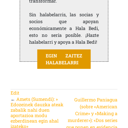
transformar.
Sin halabelarris, las socias y
socios que apoyan
económicamente a Hala Bedi,
esto no sería posible. ¡Hazte
halabelarri y apoya a Hala Bedi!
EGIN ZAITEZ
HALABELARRI
Edit
←
Amets (Sumendi): »
Guillermo Paniagua
Edozeinek dauzka ateak
(sobre «American
zabalik nahi duen
Crime» y «Making a
aportazioa modu
murderer»): «Dos series
ezberdinean egin ahal
izateko»
que ponen en evidencia