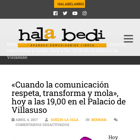
HALABELARRIS
Hala Bedi
>
Berriak
>
«Cuando la comunicación respeta,
transforma y mola», hoy a las 19,00 en el Palacio de
Villasuso
«Cuando la comunicación
respeta, transforma y mola»,
hoy a las 19,00 en el Palacio de
Villasuso
ABRIL 4, 2017
SUELTA LA OLLA
IN
BERRIAK
EN «CUANDO LA COMUNICACIÓN RESPETA,
COMENTARIOS DESACTIVADOS
Hoy