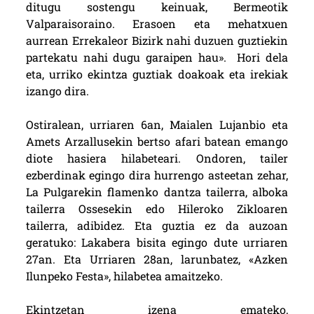
ditugu sostengu keinuak, Bermeotik
Valparaisoraino. Erasoen eta mehatxuen
aurrean Errekaleor Bizirk nahi duzuen guztiekin
partekatu nahi dugu garaipen hau». Hori dela
eta, urriko ekintza guztiak doakoak eta irekiak
izango dira.
Ostiralean, urriaren 6an, Maialen Lujanbio eta
Amets Arzallusekin bertso afari batean emango
diote hasiera hilabeteari. Ondoren, tailer
ezberdinak egingo dira hurrengo asteetan zehar,
La Pulgarekin flamenko dantza tailerra, alboka
tailerra Ossesekin edo Hileroko Zikloaren
tailerra, adibidez. Eta guztia ez da auzoan
geratuko: Lakabera bisita egingo dute urriaren
27an. Eta Urriaren 28an, larunbatez, «Azken
Ilunpeko Festa», hilabetea amaitzeko.
Ekintzetan izena emateko,