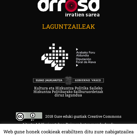
LAGUNTZAILEAK
2018 Gure eduki guztiak Creative Commons
Aitortu 4.0 Nazioartekoa Baimen baten mende daude.
Web gune honek cookieak erabiltzen ditu zure nabigatzailea