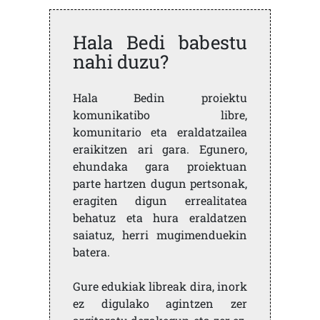
Hala Bedi babestu
nahi duzu?
Hala Bedin proiektu
komunikatibo libre,
komunitario eta eraldatzailea
eraikitzen ari gara. Egunero,
ehundaka gara proiektuan
parte hartzen dugun pertsonak,
eragiten digun errealitatea
behatuz eta hura eraldatzen
saiatuz, herri mugimenduekin
batera.
Gure edukiak libreak dira, inork
ez digulako agintzen zer