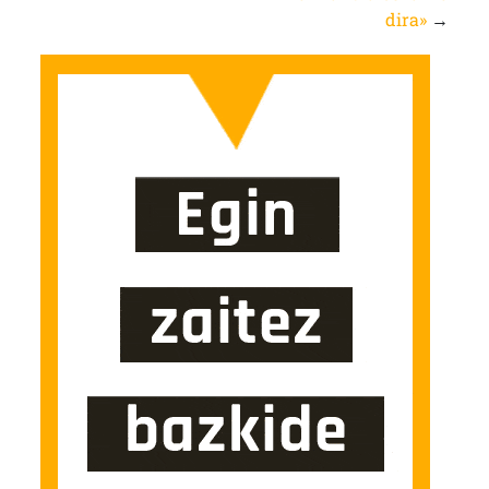
dira»
→