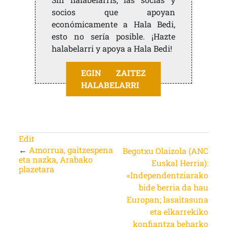
socios que apoyan
económicamente a Hala Bedi,
esto no sería posible. ¡Hazte
halabelarri y apoya a Hala Bedi!
EGIN ZAITEZ
HALABELARRI
Edit
←
Amorrua, gaitzespena
Begotxu Olaizola (ANC
eta nazka, Arabako
Euskal Herria):
plazetara
«Independentziarako
bide berria da hau
Europan; lasaitasuna
eta elkarrekiko
konfiantza beharko