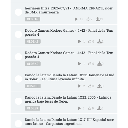
herriaren hitza: 2026/07/21 -  ANDIMA ERRAZTI, rider 
de BMX amurrioarra
01:00:16
15
2
13
Kodoro Games: Kodoro Games - 4×42 - Final de la Tem
porada 4
01:03:42
1
0
2
Kodoro Games: Kodoro Games - 4×42 - Final de la Tem
porada 4
01:03:42
1
0
0
Dando la latam: Dando la Latam 1X23: Homenaje al Ind
io Solari - La última leyenda infinita.
00:59:13
2
0
0
Dando la latam: Dando la Latam 1X22: 2006 - Latinoa
mérica bajo luces de Neón.
01:01:35
1
0
0
Dando la latam: Dando la Latam 1X17: III° Especial scre
amo latino - Gargantas argentinas.