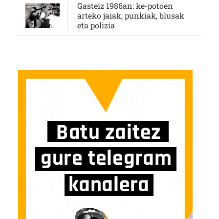
Gasteiz 1986an: ke-potoen
arteko jaiak, punkiak, blusak
eta polizia