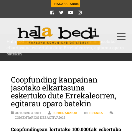
HALABELARRIS
Hala Bedi
>
Prensa
>
Coopfunding kanpainan jasotako
elkartasuna eskertuko dute Errekaleorren, egitarau oparo
batekin
Coopfunding kanpainan
jasotako elkartasuna
eskertuko dute Errekaleorren,
egitarau oparo batekin
OCTUBRE 3, 2017
ERREDAKZIOA
IN
PRENSA
EN COOPFUNDING KANPAINAN JASOTAK
COMENTARIOS DESACTIVADOS
Coopfundingean lortutako 100.000€ak eskertuko