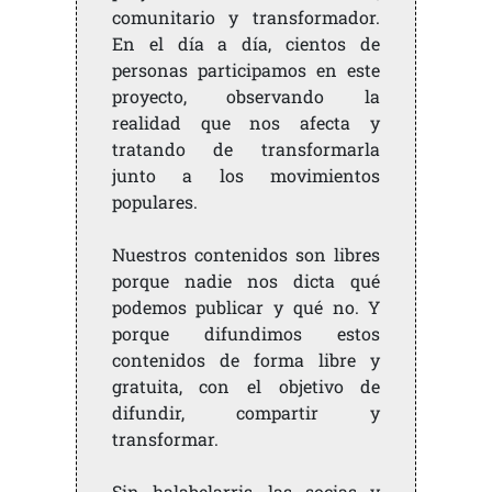
comunitario y transformador.
En el día a día, cientos de
personas participamos en este
proyecto, observando la
realidad que nos afecta y
tratando de transformarla
junto a los movimientos
populares.
Nuestros contenidos son libres
porque nadie nos dicta qué
podemos publicar y qué no. Y
porque difundimos estos
contenidos de forma libre y
gratuita, con el objetivo de
difundir, compartir y
transformar.
Sin halabelarris, las socias y