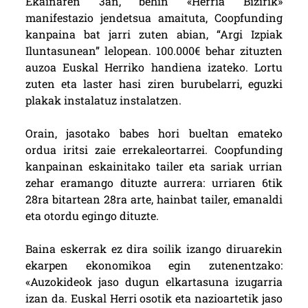
Ekainaren 3an, behin «Herria Bizirik»
manifestazio jendetsua amaituta, Coopfunding
kanpaina bat jarri zuten abian, “Argi Izpiak
Iluntasunean” lelopean. 100.000€ behar zituzten
auzoa Euskal Herriko handiena izateko. Lortu
zuten eta laster hasi ziren burubelarri, eguzki
plakak instalatuz instalatzen.
Orain, jasotako babes hori bueltan emateko
ordua iritsi zaie errekaleortarrei. Coopfunding
kanpainan eskainitako tailer eta sariak urrian
zehar eramango dituzte aurrera: urriaren 6tik
28ra bitartean 28ra arte, hainbat tailer, emanaldi
eta otordu egingo dituzte.
Baina eskerrak ez dira soilik izango diruarekin
ekarpen ekonomikoa egin zutenentzako:
«Auzokideok jaso dugun elkartasuna izugarria
izan da. Euskal Herri osotik eta nazioartetik jaso