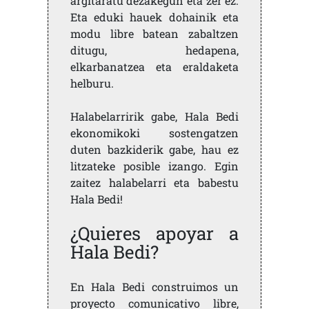
argitaratu dezakegun eta zer ez.
Eta eduki hauek dohainik eta
modu libre batean zabaltzen
ditugu, hedapena,
elkarbanatzea eta eraldaketa
helburu.
Halabelarririk gabe, Hala Bedi
ekonomikoki sostengatzen
duten bazkiderik gabe, hau ez
litzateke posible izango. Egin
zaitez halabelarri eta babestu
Hala Bedi!
¿Quieres apoyar a
Hala Bedi?
En Hala Bedi construimos un
proyecto comunicativo libre,