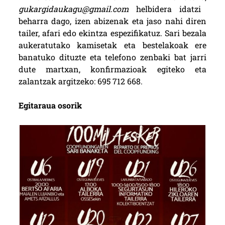
gukargidaukagu@gmail.com
helbidera idatzi
beharra dago, izen abizenak eta jaso nahi diren
tailer, afari edo ekintza espezifikatuz. Sari bezala
aukeratutako kamisetak eta bestelakoak ere
banatuko dituzte eta telefono zenbaki bat jarri
dute martxan, konfirmazioak egiteko eta
zalantzak argitzeko: 695 712 668.
Egitaraua osorik