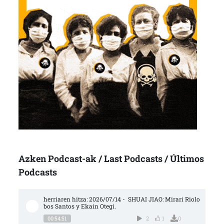
Azken Podcast-ak / Last Podcasts / Últimos
Podcasts
herriaren hitza: 2026/07/14 -  SHUAI JIAO: Mirari Riolo
bos Santos y Ekain Otegi.
00:54:51
2
1
0