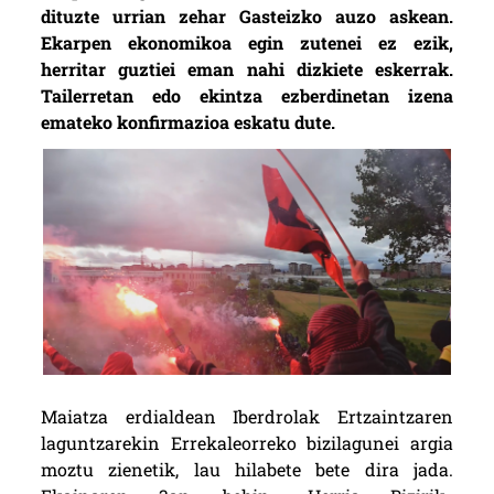
dituzte urrian zehar Gasteizko auzo askean.
Ekarpen ekonomikoa egin zutenei ez ezik,
herritar guztiei eman nahi dizkiete eskerrak.
Tailerretan edo ekintza ezberdinetan izena
emateko konfirmazioa eskatu dute.
Maiatza erdialdean Iberdrolak Ertzaintzaren
laguntzarekin Errekaleorreko bizilagunei argia
moztu zienetik, lau hilabete bete dira jada.