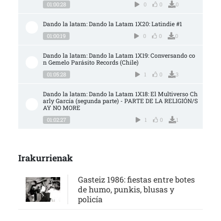
01:00:28
0
0
0
Dando la latam: Dando la Latam 1X20: Latindie #1
01:00:19
0
0
0
Dando la latam: Dando la Latam 1X19: Conversando co
n Gemelo Parásito Records (Chile)
01:05:28
1
0
3
Dando la latam: Dando la Latam 1X18: El Multiverso Ch
arly García (segunda parte) - PARTE DE LA RELIGIÓN/S
AY NO MORE
01:02:27
1
0
1
Irakurrienak
Gasteiz 1986: fiestas entre botes
de humo, punkis, blusas y
policía