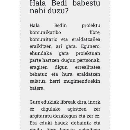
Hala Bedi babestu
nahi duzu?
Hala Bedin proiektu
komunikatibo libre,
komunitario eta eraldatzailea
eraikitzen ari gara. Egunero,
ehundaka gara proiektuan
parte hartzen dugun pertsonak,
eragiten digun errealitatea
behatuz eta hura eraldatzen
saiatuz, herri mugimenduekin
batera.
Gure edukiak libreak dira, inork
ez digulako agintzen zer
argitaratu dezakegun eta zer ez.
Eta eduki hauek dohainik eta
modu libre batean zabaltzen