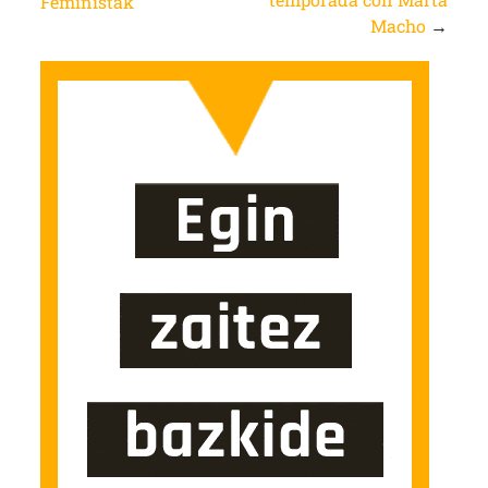
Feministak
Macho
→