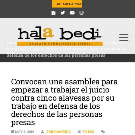
HALABELARRIAK
Hala Bedi
>
Press
>
Convocan una asamblea para empezar
a trabajar el juicio contra cinco alavesas por su trabajo en
defensa de los derechos de las personas presas
Convocan una asamblea para
empezar a trabajar el juicio
contra cinco alavesas por su
trabajo en defensa de los
derechos de las personas
presas
MAY 6, 2019
ERREDAKZIOA
IN
PRESS