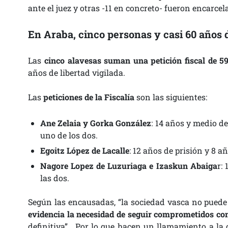
ante el juez y otras -11 en concreto- fueron encarc
En Araba, cinco personas y casi 60 años d
Las
cinco alavesas suman una petición fiscal de 5
años de libertad vigilada.
Las
peticiones de la Fiscalía
son las siguientes:
Ane Zelaia y Gorka González
: 14 años y medio de
uno de los dos.
Egoitz López de Lacalle
: 12 años de prisión y 8 añ
Nagore Lopez de Luzuriaga e Izaskun Abaiga
r:
las dos.
Según las encausadas,
“la sociedad vasca no puede 
evidencia la necesidad de seguir comprometidos con
definitiva”. Por lo que hacen un llamamiento a la 