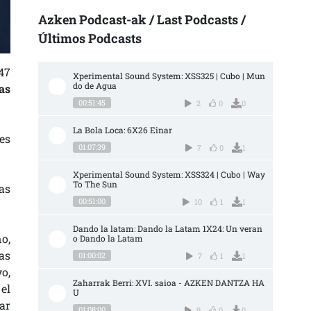
Azken Podcast-ak / Last Podcasts /
Últimos Podcasts
47
Xperimental Sound System: XSS325 | Cubo | Mun
do de Agua
as
00:51:45
2
0
0
La Bola Loca: 6X26 Einar
es
01:07:39
7
0
1
Xperimental Sound System: XSS324 | Cubo | Way 
To The Sun
las
00:51:00
10
1
1
Dando la latam: Dando la Latam 1X24: Un veran
ño,
o Dando la Latam
as
01:00:02
7
1
1
o,
Zaharrak Berri: XVI. saioa - AZKEN DANTZA HA
el
U
ar
01:08:00
9
0
0