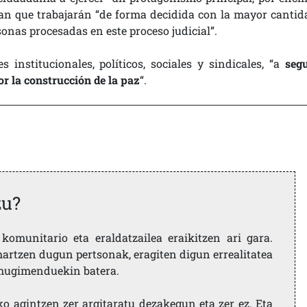
ncian que trabajarán “de forma decidida con la mayor cantid
sonas procesadas en este proceso judicial”.
nstitucionales, políticos, sociales y sindicales, “a
segu
r la construcción de la paz
“.
zu?
komunitario eta eraldatzailea eraikitzen ari gara.
artzen dugun pertsonak, eragiten digun errealitatea
i mugimenduekin batera.
ko agintzen zer argitaratu dezakegun eta zer ez. Eta