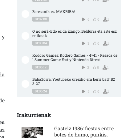
Zeresanik ez: MAKRIBA!
01:02:00
6
0
1
O no será-Edo ez da izango: Beldurra eta arte esz
enikoak
 y
01:00:04
3
0
1
Kodoro Games: Kodoro Games - 4×41 - Resaca de
l Summer Game Fest y Nintendo Direct
01:06:17
3
0
1
ada
BabaZorra: Youtubeko urrezko era berri bat? BZ 
3-27
01:06:24
4
0
1
de
Irakurrienak
 en
Gasteiz 1986: fiestas entre
az
botes de humo, punkis,
ma