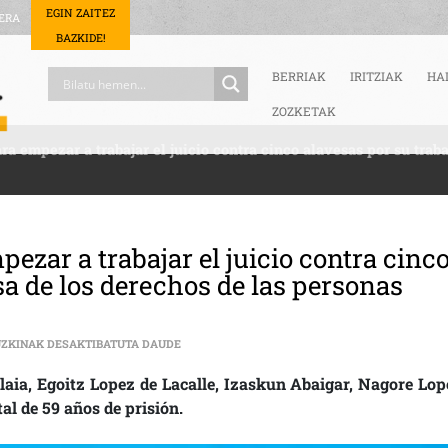
EGIN ZAITEZ
ERA
BAZKIDE!
BERRIAK
IRITZIAK
HA
ZOZKETAK
 empezar a trabajar el juicio contra cinco alavesas por su traba
zar a trabajar el juicio contra cinc
sa de los derechos de las personas
CONVOCAN UNA ASAMBLEA PARA EMPEZAR A TR
UZKINAK DESAKTIBATUTA DAUDE
elaia, Egoitz Lopez de Lacalle, Izaskun Abaigar, Nagore Lop
al de 59 años de prisión.