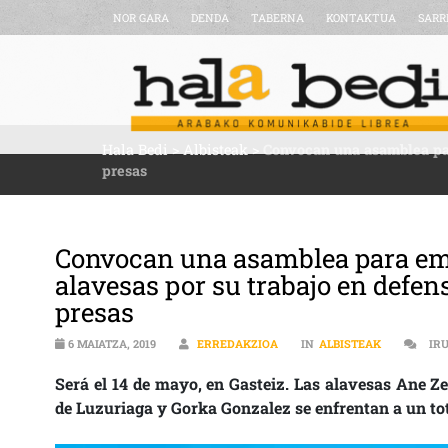
NOR GARA
DENDA
TABERNA
KONTAKTUA
SARR
Hala Bedi
>
Albisteak
>
Convocan una asamblea para
presas
Convocan una asamblea para empe
alavesas por su trabajo en defen
presas
6 MAIATZA, 2019
ERREDAKZIOA
IN
ALBISTEAK
IR
Será el 14 de mayo, en Gasteiz. Las alavesas Ane Z
de Luzuriaga y Gorka Gonzalez se enfrentan a un tot