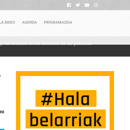
LA BIDEO
AGENDA
PROGRAMAZIOA
jo en defensa de los derechos de las personas
o
ABAJAR EL JUICIO CONTRA CINCO ALAVESAS POR SU TRABAJO EN DEFENSA D
ez