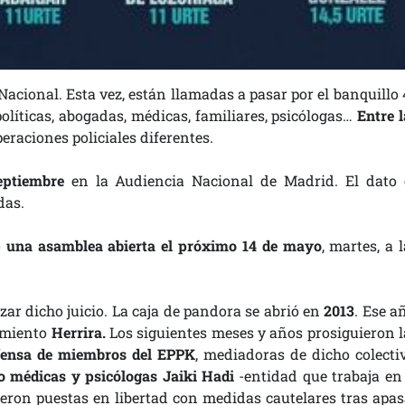
Nacional. Esta vez, están llamadas a pasar por el banquillo 
políticas, abogadas, médicas, familiares, psicólogas…
Entre l
eraciones policiales diferentes.
eptiembre
en la Audiencia Nacional de Madrid.
El dato 
das.
o
una asamblea abierta el próximo 14 de mayo
, martes, a 
zar dicho juicio. La caja de pandora se abrió en
2013
. Ese a
vimiento
Herrira.
Los siguientes meses y años prosiguieron l
fensa de miembros del EPPK
, mediadoras de dicho colectiv
o médicas y psicólogas Jaiki Hadi
-entidad que trabaja en 
ueron puestas en libertad con medidas cautelares tras apas