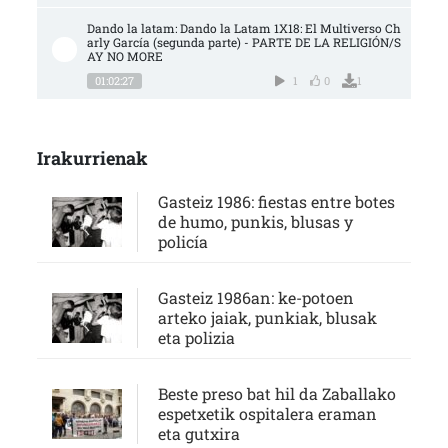
Dando la latam: Dando la Latam 1X18: El Multiverso Ch
arly García (segunda parte) - PARTE DE LA RELIGIÓN/S
AY NO MORE
01:02:27
1
0
1
Irakurrienak
Gasteiz 1986: fiestas entre botes
de humo, punkis, blusas y
policía
Gasteiz 1986an: ke-potoen
arteko jaiak, punkiak, blusak
eta polizia
Beste preso bat hil da Zaballako
espetxetik ospitalera eraman
eta gutxira