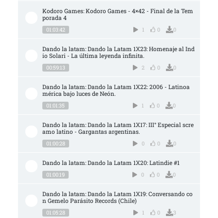
Kodoro Games: Kodoro Games - 4×42 - Final de la Tem
porada 4
01:03:42
1
0
0
Dando la latam: Dando la Latam 1X23: Homenaje al Ind
io Solari - La última leyenda infinita.
00:59:13
2
0
0
Dando la latam: Dando la Latam 1X22: 2006 - Latinoa
mérica bajo luces de Neón.
01:01:35
1
0
0
Dando la latam: Dando la Latam 1X17: III° Especial scre
amo latino - Gargantas argentinas.
01:00:28
0
0
0
Dando la latam: Dando la Latam 1X20: Latindie #1
01:00:19
0
0
0
Dando la latam: Dando la Latam 1X19: Conversando co
n Gemelo Parásito Records (Chile)
01:05:28
1
0
3