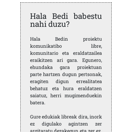
Hala Bedi babestu
nahi duzu?
Hala Bedin proiektu
komunikatibo libre,
komunitario eta eraldatzailea
eraikitzen ari gara. Egunero,
ehundaka gara proiektuan
parte hartzen dugun pertsonak,
eragiten digun errealitatea
behatuz eta hura eraldatzen
saiatuz, herri mugimenduekin
batera.
Gure edukiak libreak dira, inork
ez digulako agintzen zer
argitaratu dezakegun eta zer ez.