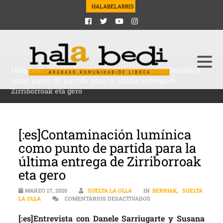
HALABELARRIS
Hala Bedi
>
Suelta la olla
>
[:es]Contaminación lumínica
como punto de partida para la última entrega de
Zirriborroak eta gero
[:es]Contaminación lumínica
como punto de partida para la
última entrega de Zirriborroak
eta gero
MARZO 17, 2020
SUELTA LA OLLA
IN
BERRIAK
,
SUELTA
EN [:ES]CONTAMINACIÓN 
LA OLLA
COMENTARIOS DESACTIVADOS
[:es]Entrevista con Danele Sarriugarte y Susana