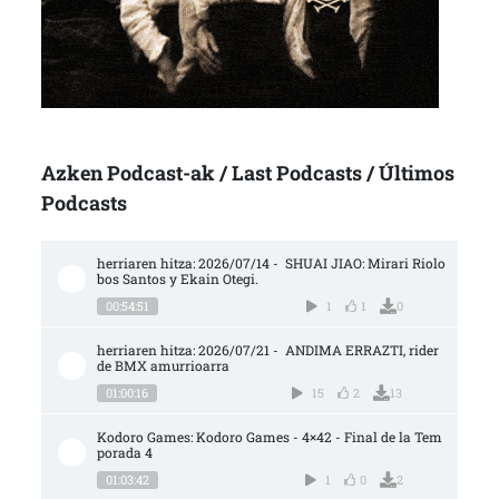
Azken Podcast-ak / Last Podcasts / Últimos
Podcasts
herriaren hitza: 2026/07/14 -  SHUAI JIAO: Mirari Riolo
bos Santos y Ekain Otegi.
00:54:51
1
1
0
herriaren hitza: 2026/07/21 -  ANDIMA ERRAZTI, rider 
de BMX amurrioarra
01:00:16
15
2
13
Kodoro Games: Kodoro Games - 4×42 - Final de la Tem
porada 4
01:03:42
1
0
2