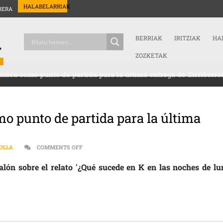
HALABELARRIAK
RERA
BERRIAK
IRITZIAK
HA
ZOZKETAK
ínica como punto de partida para la última entrega de Zirriborro
o punto de partida para la última
ON [:ES]CONTAMINACIÓN LUMÍNICA COMO PUNTO 
 OLLA
COMMENTS OFF
lón sobre el relato '¿Qué sucede en K en las noches de lu