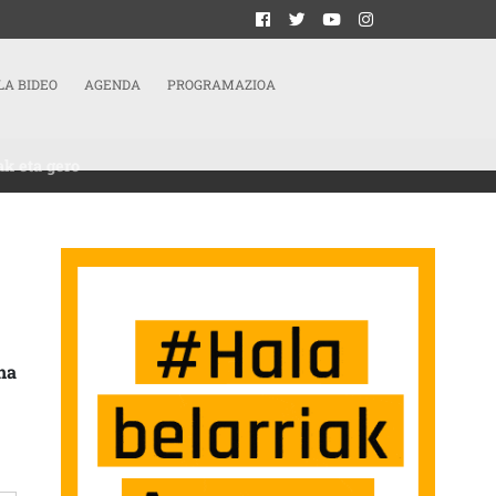
LA BIDEO
AGENDA
PROGRAMAZIOA
ak eta gero
DE PARTIDA PARA LA ÚLTIMA ENTREGA DE ZIRRIBORROAK ETA GERO
na