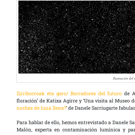
Ilustración del 
Zirriborroak eta gero/ Borradores del futuro
de Az
floración’ de Katixa Agirre y ‘Una visita al Museo d
noches de luna llena?
‘ de Danele Sarriugarte fabul
Para hablar de ello, hemos entrevistado a Danele Sar
Malón, experta en contaminación lumínica y pa