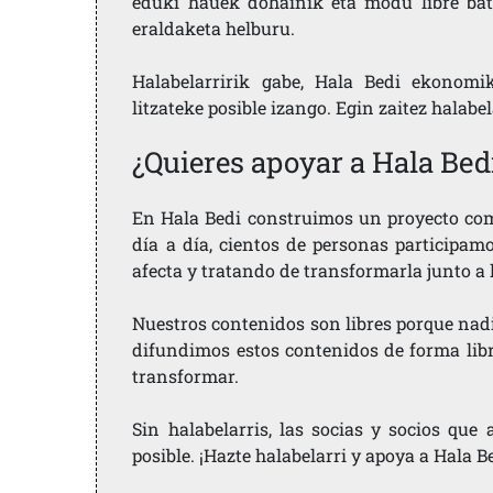
eduki hauek dohainik eta modu libre bat
eraldaketa helburu.
Halabelarririk gabe, Hala Bedi ekonomi
litzateke posible izango. Egin zaitez halabe
¿Quieres apoyar a Hala Bed
En Hala Bedi construimos un proyecto comu
día a día, cientos de personas participam
afecta y tratando de transformarla junto a
Nuestros contenidos son libres porque nad
difundimos estos contenidos de forma libre
transformar.
Sin halabelarris, las socias y socios qu
posible. ¡Hazte halabelarri y apoya a Hala B