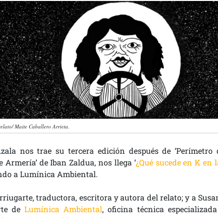
relato/ Maite Caballero Arrieta.
ala nos trae su tercera edición después de ‘Perímetro 
e Armería’ de Iban Zaldua, nos llega ‘
¿Qué sucede en K en l
ando a Lumínica Ambiental.
riugarte, traductora, escritora y autora del relato; y a Sus
rte de
Lumínica Ambiental
, oficina técnica especializada