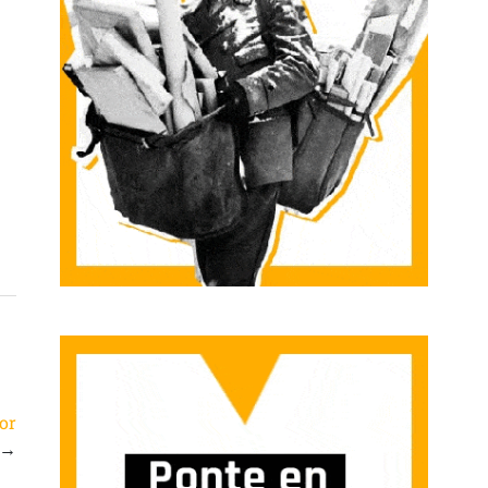
por
→