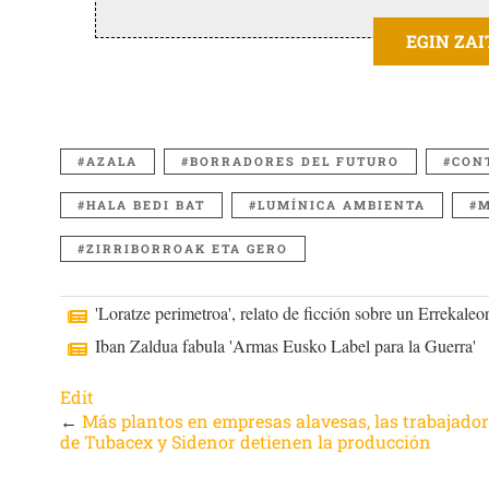
EGIN ZA
AZALA
BORRADORES DEL FUTURO
CON
HALA BEDI BAT
LUMÍNICA AMBIENTA
M
ZIRRIBORROAK ETA GERO
'Loratze perimetroa', relato de ficción sobre un Errekaleor
Iban Zaldua fabula 'Armas Eusko Label para la Guerra'
Edit
←
Más plantos en empresas alavesas, las trabajado
de Tubacex y Sidenor detienen la producción