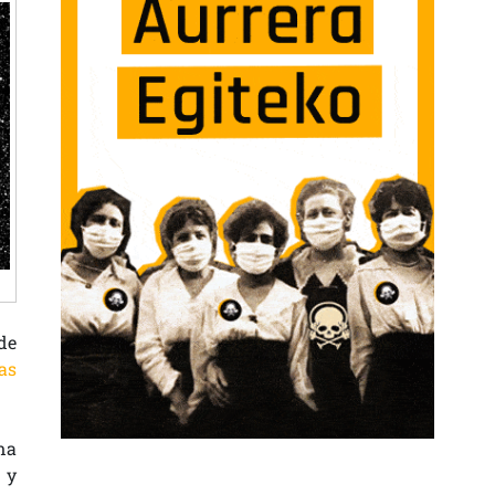
de
as
ana
 y