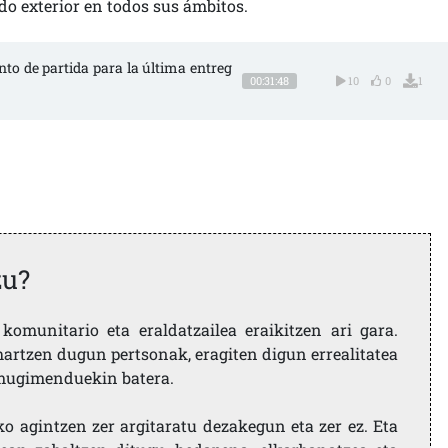
o exterior en todos sus ámbitos.
nto de partida para la última entreg
00:31:48
10
0
1
zu?
komunitario eta eraldatzailea eraikitzen ari gara.
artzen dugun pertsonak, eragiten digun errealitatea
i mugimenduekin batera.
ko agintzen zer argitaratu dezakegun eta zer ez. Eta