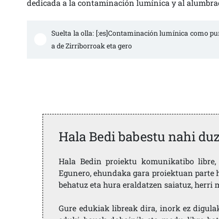
dedicada a la contaminación lumínica y al alumbrad
Suelta la olla: [:es]Contaminación lumínica como pu
a de Zirriborroak eta gero 
Hala Bedi babestu nahi du
Hala Bedin proiektu komunikatibo libre, 
Egunero, ehundaka gara proiektuan parte h
behatuz eta hura eraldatzen saiatuz, herr
Gure edukiak libreak dira, inork ez digula