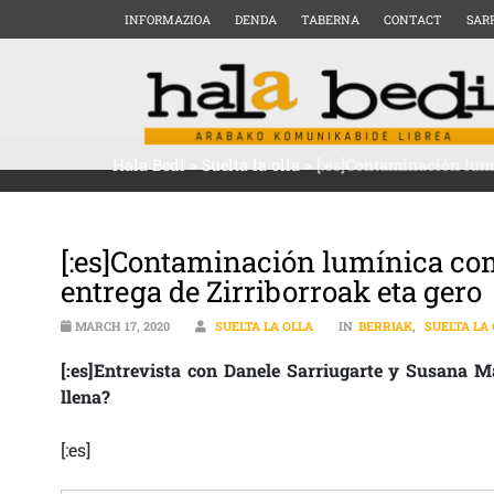
INFORMAZIOA
DENDA
TABERNA
CONTACT
SAR
Hala Bedi
>
Suelta la olla
>
[:es]Contaminación lum
[:es]Contaminación lumínica com
entrega de Zirriborroak eta gero
MARCH 17, 2020
SUELTA LA OLLA
IN
BERRIAK
,
SUELTA LA
[:es]Entrevista con Danele Sarriugarte y Susana Ma
llena?
[:es]