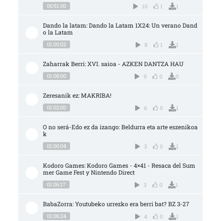
00:51:00
10
1
1
Dando la latam: Dando la Latam 1X24: Un verano Dand
o la Latam
01:00:02
8
1
1
Zaharrak Berri: XVI. saioa - AZKEN DANTZA HAU
01:08:00
9
0
0
Zeresanik ez: MAKRIBA!
01:02:00
6
0
1
O no será-Edo ez da izango: Beldurra eta arte eszenikoa
k
01:00:04
3
0
1
Kodoro Games: Kodoro Games - 4×41 - Resaca del Sum
mer Game Fest y Nintendo Direct
01:06:17
3
0
1
BabaZorra: Youtubeko urrezko era berri bat? BZ 3-27
01:06:24
4
0
1