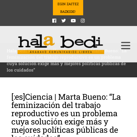
EGIN ZAITEZ
BAZKIDE!
Hala Bedi
>
Suelta la olla
>
[:es]Ciencia | Marta Bueno: “La
feminización del trabajo reproductivo es un problema
cuya solución exige más y mejores políticas públicas de
los cuidados”
[:es]Ciencia | Marta Bueno: “La
feminización del trabajo
reproductivo es un problema
cuya solución exige más y
mejores políticas públicas de