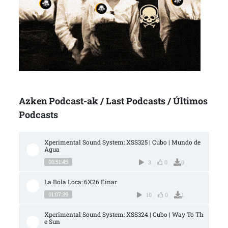
Azken Podcast-ak / Last Podcasts / Últimos
Podcasts
Xperimental Sound System: XSS325 | Cubo | Mundo de 
Agua
00:51:45
3
0
0
La Bola Loca: 6X26 Einar
01:07:39
10
0
1
Xperimental Sound System: XSS324 | Cubo | Way To Th
e Sun