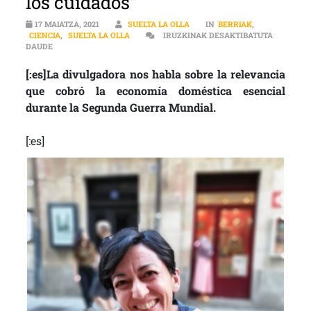
los cuidados”
17 MAIATZA, 2021
SUELTA LA OLLA
IN
BERRIAK
,
CIENCIA
,
SUELTA LA OLLA
IRUZKINAK DESAKTIBATUTA
[:ES]CIENCIA | MARTA BUENO: “LA FEMINIZACIÓN DEL TRABAJO 
DAUDE
[:es]La divulgadora nos habla sobre la relevancia
que cobró la economía doméstica esencial
durante la Segunda Guerra Mundial.
[:es]