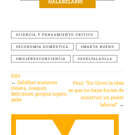
HALABELARRI
CIENCIA Y PENSAMIENTO CRÍTICO
ECONOMÍA DOMÉSTICA
MARTA BUENO
MUJERESCONCIENCIA
SUELTALAOLLA
Edit
←
Zaldibar auziaren
Paul: “En Glovo la idea
itxiera, Joaquin
es que no haya forma de
Beltranen gorpua topatu
construir un poder
gabe
laboral”
→