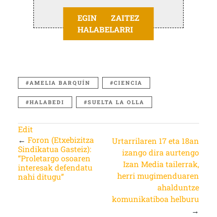
EGIN ZAITEZ
HALABELARRI
AMELIA BARQUÍN
CIENCIA
HALABEDI
SUELTA LA OLLA
Edit
←
Foron (Etxebizitza
Urtarrilaren 17 eta 18an
Sindikatua Gasteiz):
izango dira aurtengo
“Proletargo osoaren
Izan Media tailerrak,
interesak defendatu
herri mugimenduaren
nahi ditugu”
ahalduntze
komunikatiboa helburu
→