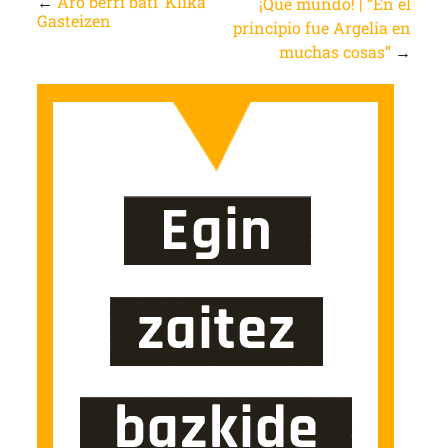
←
Aro berri bati ‘Klika’
¡Qué mundo! | “En el
Gasteizen
principio fue Argelia en
muchas cosas”
→