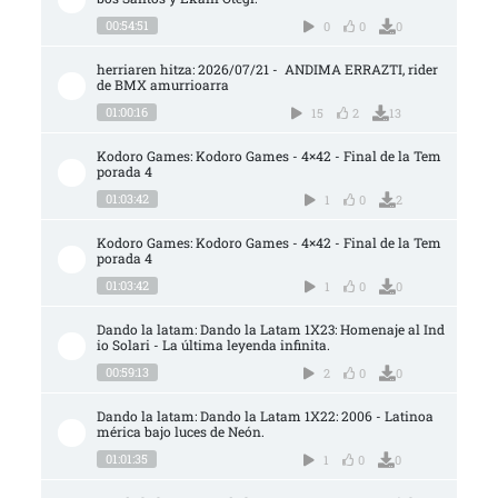
00:54:51
0
0
0
herriaren hitza: 2026/07/21 -  ANDIMA ERRAZTI, rider 
de BMX amurrioarra
01:00:16
15
2
13
Kodoro Games: Kodoro Games - 4×42 - Final de la Tem
porada 4
01:03:42
1
0
2
Kodoro Games: Kodoro Games - 4×42 - Final de la Tem
porada 4
01:03:42
1
0
0
Dando la latam: Dando la Latam 1X23: Homenaje al Ind
io Solari - La última leyenda infinita.
00:59:13
2
0
0
Dando la latam: Dando la Latam 1X22: 2006 - Latinoa
mérica bajo luces de Neón.
01:01:35
1
0
0