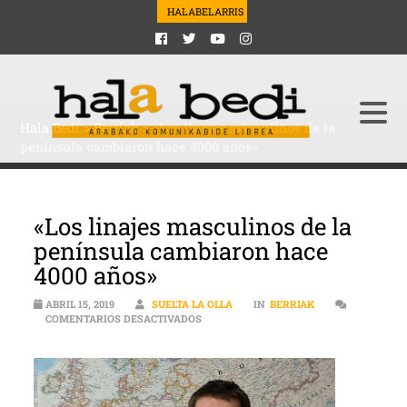
HALABELARRIS
Hala Bedi
>
Berriak
>
«Los linajes masculinos de la
península cambiaron hace 4000 años»
«Los linajes masculinos de la
península cambiaron hace
4000 años»
ABRIL 15, 2019
SUELTA LA OLLA
IN
BERRIAK
EN «LOS LINAJES MASCULINOS DE LA P
COMENTARIOS DESACTIVADOS