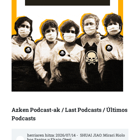
Azken Podcast-ak / Last Podcasts / Últimos
Podcasts
herriaren hitza: 2026/07/14 -  SHUAI JIAO: Mirari Riolo
bos Santos y Ekain Otegi.