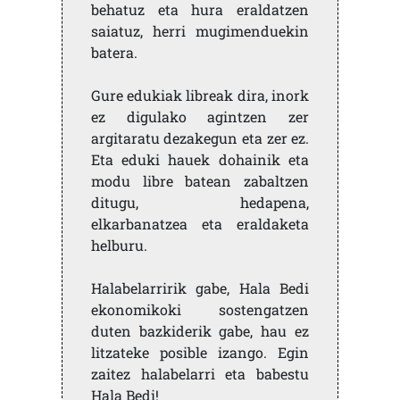
behatuz eta hura eraldatzen
saiatuz, herri mugimenduekin
batera.
Gure edukiak libreak dira, inork
ez digulako agintzen zer
argitaratu dezakegun eta zer ez.
Eta eduki hauek dohainik eta
modu libre batean zabaltzen
ditugu, hedapena,
elkarbanatzea eta eraldaketa
helburu.
Halabelarririk gabe, Hala Bedi
ekonomikoki sostengatzen
duten bazkiderik gabe, hau ez
litzateke posible izango. Egin
zaitez halabelarri eta babestu
Hala Bedi!