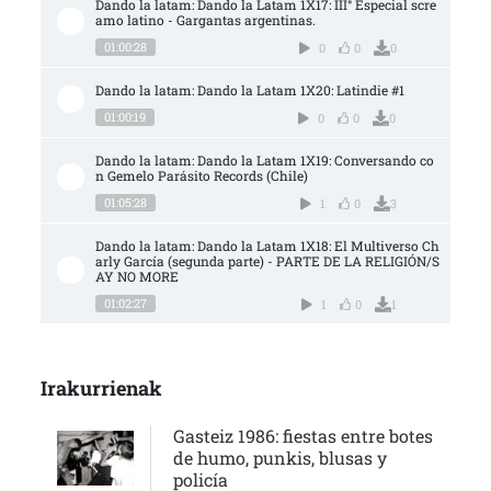
Dando la latam: Dando la Latam 1X17: III° Especial scre
amo latino - Gargantas argentinas.
01:00:28
0
0
0
Dando la latam: Dando la Latam 1X20: Latindie #1
01:00:19
0
0
0
Dando la latam: Dando la Latam 1X19: Conversando co
n Gemelo Parásito Records (Chile)
01:05:28
1
0
3
Dando la latam: Dando la Latam 1X18: El Multiverso Ch
arly García (segunda parte) - PARTE DE LA RELIGIÓN/S
AY NO MORE
01:02:27
1
0
1
Irakurrienak
Gasteiz 1986: fiestas entre botes
de humo, punkis, blusas y
policía