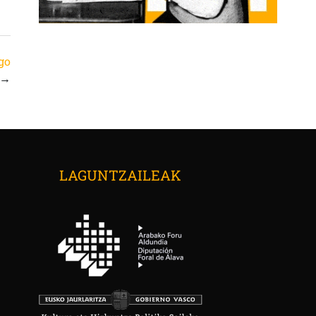
rgo
→
LAGUNTZAILEAK