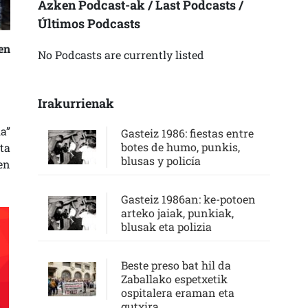
Azken Podcast-ak / Last Podcasts /
Últimos Podcasts
en
No Podcasts are currently listed
Irakurrienak
a”
Gasteiz 1986: fiestas entre
botes de humo, punkis,
ta
blusas y policía
en
Gasteiz 1986an: ke-potoen
arteko jaiak, punkiak,
blusak eta polizia
Beste preso bat hil da
Zaballako espetxetik
ospitalera eraman eta
gutxira