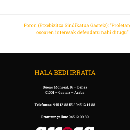
Foron (Etxebizitza Sindikatua Gasteiz): “Proleta
osoaren interesak defendatu nahi ditugu”
HALA BEDI IRRATIA
Bueno Monreal, 16 – Behea
01001 – Gasteiz – Araba
Telefonoa:
945 12 88 55 / 945 12 14 88
Erantzungailua:
945 12 09 89