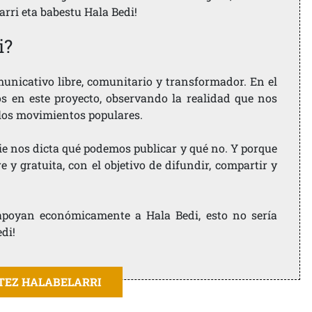
larri eta babestu Hala Bedi!
i?
nicativo libre, comunitario y transformador. En el
os en este proyecto, observando la realidad que nos
 los movimientos populares.
ie nos dicta qué podemos publicar y qué no. Y porque
 y gratuita, con el objetivo de difundir, compartir y
e apoyan económicamente a Hala Bedi, esto no sería
edi!
ITEZ HALABELARRI