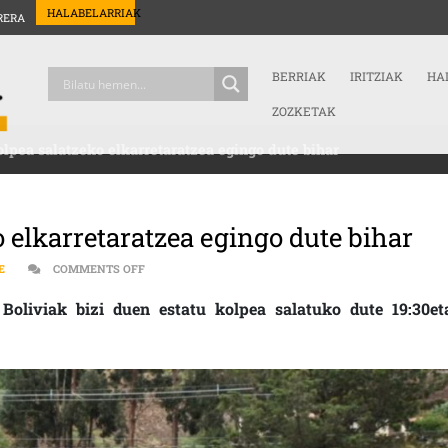
HALABELARRIAK
RERA
BERRIAK
IRITZIAK
HA
ZOZKETAK
olpea salatzeko elkarretaratzea egingo dute bihar
o elkarretaratzea egingo dute bihar
ON BOLIVIAKO ESTATU KOLPEA SALATZEKO ELKARRET
E
COMMENTS OFF
Boliviak bizi duen estatu kolpea salatuko dute 19:30et