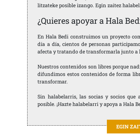
litzateke posible izango. Egin zaitez halabe
¿Quieres apoyar a Hala Bed
En Hala Bedi construimos un proyecto comu
día a día, cientos de personas participam
afecta y tratando de transformarla junto a
Nuestros contenidos son libres porque nad
difundimos estos contenidos de forma libre
transformar.
Sin halabelarris, las socias y socios qu
posible. ¡Hazte halabelarri y apoya a Hala B
EGIN ZA