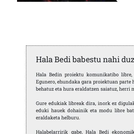
Hala Bedi babestu nahi du
Hala Bedin proiektu komunikatibo libre, 
Egunero, ehundaka gara proiektuan parte h
behatuz eta hura eraldatzen saiatuz, herr
Gure edukiak libreak dira, inork ez digula
eduki hauek dohainik eta modu libre bat
eraldaketa helburu.
Halabelarririk gabe, Hala Bedi ekonomi