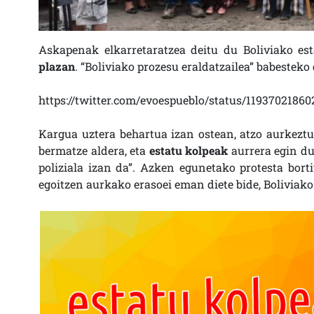
Askapenak elkarretaratzea deitu du Boliviako est
plazan
. “Boliviako prozesu eraldatzailea” babestek
https://twitter.com/evoespueblo/status/1193702186
Kargua uztera behartua izan ostean, atzo aurkezt
bermatze aldera, eta
estatu kolpeak
aurrera egin du.
poliziala izan da”. Azken egunetako protesta bort
egoitzen aurkako erasoei eman diete bide, Boliviako