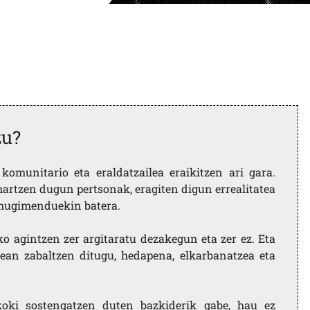
zu?
komunitario eta eraldatzailea eraikitzen ari gara.
artzen dugun pertsonak, eragiten digun errealitatea
i mugimenduekin batera.
ko agintzen zer argitaratu dezakegun eta zer ez. Eta
ean zabaltzen ditugu, hedapena, elkarbanatzea eta
koki sostengatzen duten bazkiderik gabe, hau ez