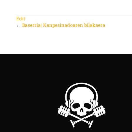
Edit
←
Baserria| Kanpesinadoaren bilakaera