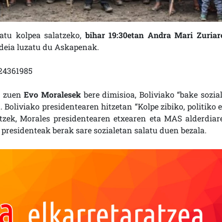
atu kolpea salatzeko,
bihar 19:30etan Andra Mari Zuriar
o deia luzatu du Askapenak.
024361985
u zuen
Evo Moralesek
bere dimisioa, Boliviako “bake sozial
 Boliviako presidentearen hitzetan “Kolpe zibiko, politiko e
itzek, Morales presidentearen etxearen eta MAS alderdiar
 presidenteak berak sare sozialetan salatu duen bezala.