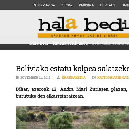
INFORMAZIOA
DENDA
TABERNA
CONTACT
SAR
Hala Bedi
>
Kategoriarik gabe
>
Boliviako estatu k
Boliviako estatu kolpea salatzek
NOVEMBER 11, 2019
ERREDAKZIOA
IN
KATEGORIARIK GAB
Bihar, azaroak 12, Andra Mari Zuriaren plazan, 
burutuko den elkarretaratzean.