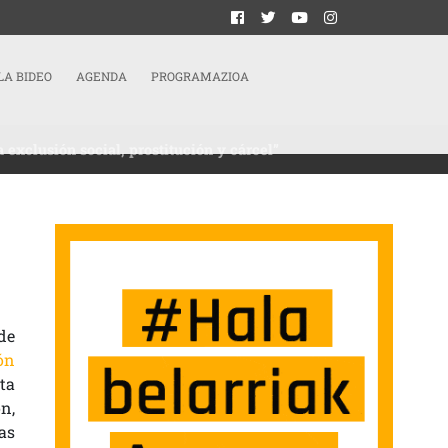
LA BIDEO
AGENDA
PROGRAMAZIOA
 exclusión social, prostitución y cárcel”
HORA SE TRABAJAN MÁS ÁREAS, COMO LA EXCLUSIÓN SOCIAL, PROSTITUCIÓN Y 
de
ón
ta
n,
as