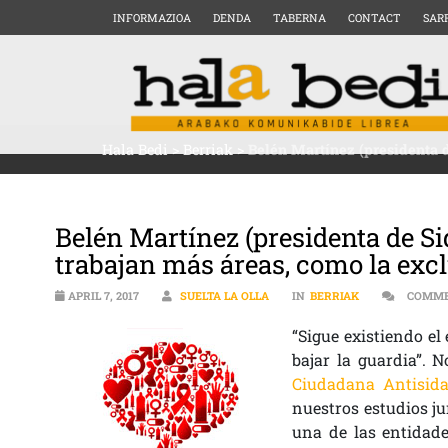
INFORMAZIOA
DENDA
TABERNA
CONTACT
SAR
Hala Bedi
>
Berriak
>
Belén Martínez (presidenta d
Belén Martínez (presidenta de Si
trabajan más áreas, como la exclu
APRIL 7, 2017
SUELTA LA OLLA
IN
BERRIAK
COMME
“Sigue existiendo e
bajar la guardia”. 
Ciudadana Antisida 
nuestros estudios ju
una de las entidad