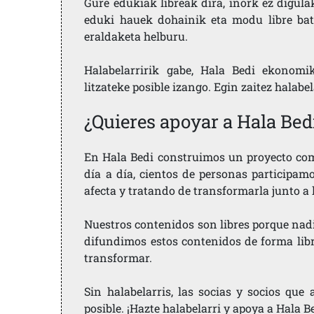
Gure edukiak libreak dira, inork ez digula
eduki hauek dohainik eta modu libre bat
eraldaketa helburu.
Halabelarririk gabe, Hala Bedi ekonomi
litzateke posible izango. Egin zaitez halabe
¿Quieres apoyar a Hala Bed
En Hala Bedi construimos un proyecto comu
día a día, cientos de personas participam
afecta y tratando de transformarla junto a
Nuestros contenidos son libres porque nad
difundimos estos contenidos de forma libre
transformar.
Sin halabelarris, las socias y socios qu
posible. ¡Hazte halabelarri y apoya a Hala B