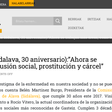
HALABELARRIAK
RERA
BERRIAK
IRITZIAK
HA
ZOZKETAK
e Sidalava, 30 aniversario):”Ahora se trabajan más áreas, como la
dalava, 30 aniversario):”Ahora se
sión social, prostitución y cárcel”
ON BELÉN MARTÍNEZ (PRESIDENTA DE SIDALAVA, 30 ANIVERSARIO):”A
NTS OFF
l estigma de la enfermedad en nuestra sociedad y no se pue
Nos cuenta Belén Martínez Burgo, Presidenta de la
Comisi
de Álava (Sidálava),
que cumple 30 años este 2017. Visi
nto a Rocío Vitero, la actual coordinadora de la organizació
es sociales más reconocidas de Gasteiz. Cumplen 3 décad