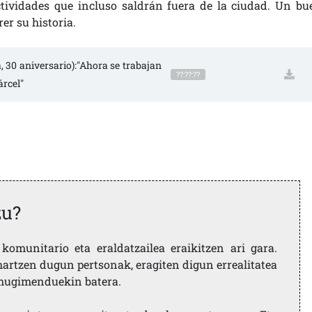
tividades que incluso saldrán fuera de la ciudad. Un bu
er su historia.
, 30 aniversario):"Ahora se trabajan 
??:??:??
árcel"
zu?
komunitario eta eraldatzailea eraikitzen ari gara.
artzen dugun pertsonak, eragiten digun errealitatea
i mugimenduekin batera.