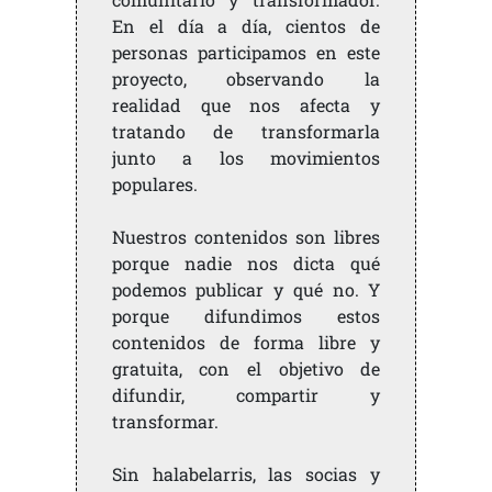
En el día a día, cientos de
personas participamos en este
proyecto, observando la
realidad que nos afecta y
tratando de transformarla
junto a los movimientos
populares.
Nuestros contenidos son libres
porque nadie nos dicta qué
podemos publicar y qué no. Y
porque difundimos estos
contenidos de forma libre y
gratuita, con el objetivo de
difundir, compartir y
transformar.
Sin halabelarris, las socias y