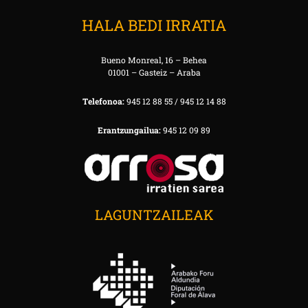
HALA BEDI IRRATIA
Bueno Monreal, 16 – Behea
01001 – Gasteiz – Araba
Telefonoa:
945 12 88 55 / 945 12 14 88
Erantzungailua:
945 12 09 89
LAGUNTZAILEAK