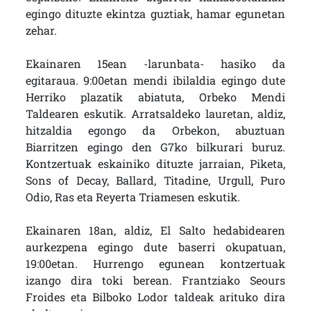
egingo dituzte ekintza guztiak, hamar egunetan
zehar.
Ekainaren 15ean -larunbata- hasiko da
egitaraua. 9:00etan mendi ibilaldia egingo dute
Herriko plazatik abiatuta, Orbeko Mendi
Taldearen eskutik. Arratsaldeko lauretan, aldiz,
hitzaldia egongo da Orbekon, abuztuan
Biarritzen egingo den G7ko bilkurari buruz.
Kontzertuak eskainiko dituzte jarraian, Piketa,
Sons of Decay, Ballard, Titadine, Urgull, Puro
Odio, Ras eta Reyerta Triamesen eskutik.
Ekainaren 18an, aldiz, El Salto hedabidearen
aurkezpena egingo dute baserri okupatuan,
19:00etan. Hurrengo egunean kontzertuak
izango dira toki berean. Frantziako Seours
Froides eta Bilboko Lodor taldeak arituko dira