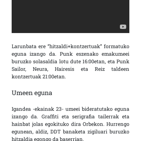
Larunbata ere “hitzaldi+kontzertuak” formatuko
eguna izango da. Punk eszenako emakumeei
buruzko solasaldia lotu dute 16:00etan, eta Punk
Sailor, Neura, Hairesis eta Reiz taldeen
kontzertuak 21:00etan.
Umeen eguna
Igandea -ekainak 23- umeei bideratutako eguna
izango da. Graffiti eta serigrafia tailerrak eta
hainbat jolas egokituko dira Orbekon. Hurrengo
egunean, aldiz, DDT banaketa zigiluari buruzko
hitzaldia egongo da baserrian.