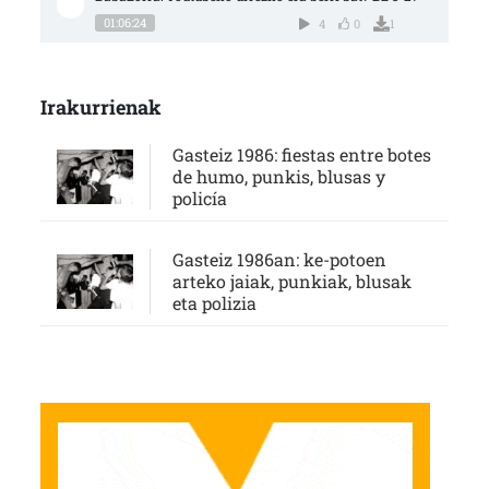
01:06:24
4
0
1
Irakurrienak
Gasteiz 1986: fiestas entre botes
de humo, punkis, blusas y
policía
Gasteiz 1986an: ke-potoen
arteko jaiak, punkiak, blusak
eta polizia