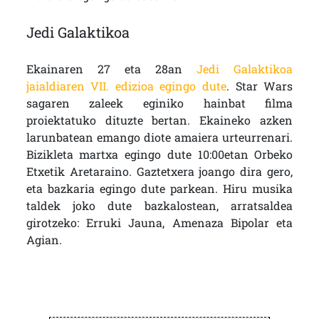
Jedi Galaktikoa
Ekainaren 27 eta 28an
Jedi Galaktikoa
jaialdiaren VII. edizioa egingo dute
. Star Wars
sagaren zaleek eginiko hainbat filma
proiektatuko dituzte bertan. Ekaineko azken
larunbatean emango diote amaiera urteurrenari.
Bizikleta martxa egingo dute 10:00etan Orbeko
Etxetik Aretaraino. Gaztetxera joango dira gero,
eta bazkaria egingo dute parkean. Hiru musika
taldek joko dute bazkalostean, arratsaldea
girotzeko: Erruki Jauna, Amenaza Bipolar eta
Agian.