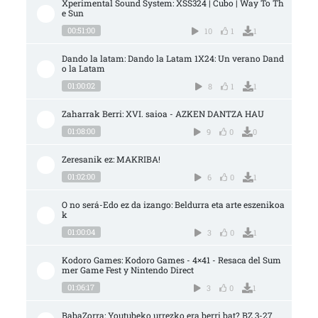
Xperimental Sound System: XSS324 | Cubo | Way To Th
e Sun
00:51:00
10
1
1
Dando la latam: Dando la Latam 1X24: Un verano Dand
o la Latam
01:00:02
8
1
1
Zaharrak Berri: XVI. saioa - AZKEN DANTZA HAU
01:08:00
9
0
0
Zeresanik ez: MAKRIBA!
01:02:00
6
0
1
O no será-Edo ez da izango: Beldurra eta arte eszenikoa
k
01:00:04
3
0
1
Kodoro Games: Kodoro Games - 4×41 - Resaca del Sum
mer Game Fest y Nintendo Direct
01:06:17
3
0
1
BabaZorra: Youtubeko urrezko era berri bat? BZ 3-27