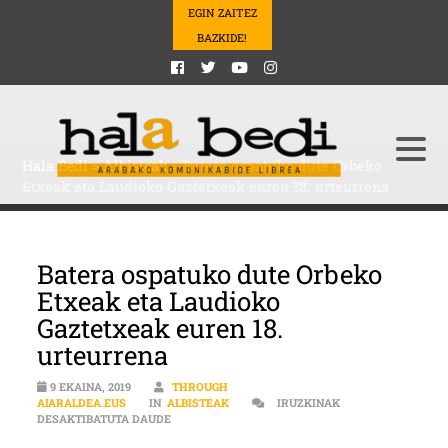
EGIN ZAITEZ
BAZKIDE!
Hala Bedi
>
Albisteak
>
Batera ospatuko dute Orbeko
Etxeak eta Laudioko Gaztetxeak euren 18. urteurrena
Batera ospatuko dute Orbeko
Etxeak eta Laudioko
Gaztetxeak euren 18.
urteurrena
9 EKAINA, 2019
THROUGH
AIARALDEA.EUS
IN
ALBISTEAK
IRUZKINAK
BATERA OSPATUKO DUTE ORBEKO ETXEAK ETA L
DESAKTIBATUTA DAUDE