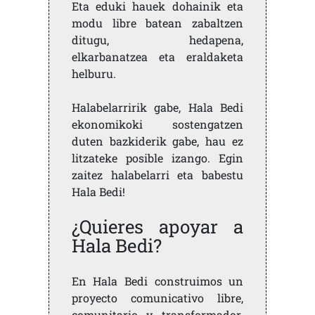
Eta eduki hauek dohainik eta
modu libre batean zabaltzen
ditugu, hedapena,
elkarbanatzea eta eraldaketa
helburu.
Halabelarririk gabe, Hala Bedi
ekonomikoki sostengatzen
duten bazkiderik gabe, hau ez
litzateke posible izango. Egin
zaitez halabelarri eta babestu
Hala Bedi!
¿Quieres apoyar a
Hala Bedi?
En Hala Bedi construimos un
proyecto comunicativo libre,
comunitario y transformador.