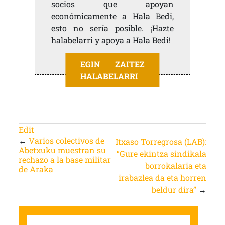
socios que apoyan
económicamente a Hala Bedi,
esto no sería posible. ¡Hazte
halabelarri y apoya a Hala Bedi!
EGIN ZAITEZ
HALABELARRI
Edit
←
Varios colectivos de
Itxaso Torregrosa (LAB):
Abetxuku muestran su
“Gure ekintza sindikala
rechazo a la base militar
borrokalaria eta
de Araka
irabazlea da eta horren
beldur dira”
→