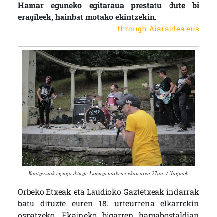
Hamar eguneko egitaraua prestatu dute bi
eragileek, hainbat motako ekintzekin.
through Aiaraldea.eus
Kontzertuak egingo dituzte Lamuza parkean ekainaren 27an. / Haginak
Orbeko Etxeak eta Laudioko Gaztetxeak indarrak
batu dituzte euren 18. urteurrena elkarrekin
ospatzeko. Ekaineko bigarren hamabostaldian