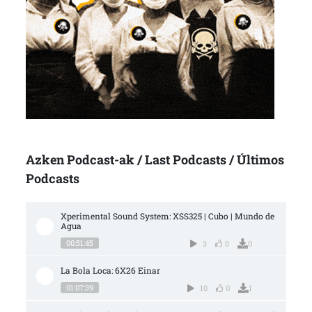
Azken Podcast-ak / Last Podcasts / Últimos
Podcasts
Xperimental Sound System: XSS325 | Cubo | Mundo de 
Agua
00:51:45
3
0
0
La Bola Loca: 6X26 Einar
01:07:39
10
0
1