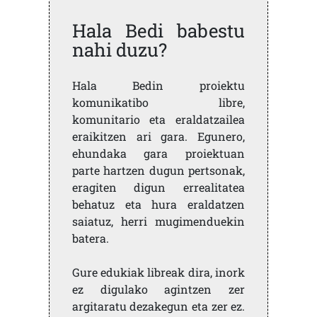
Hala Bedi babestu
nahi duzu?
Hala Bedin proiektu
komunikatibo libre,
komunitario eta eraldatzailea
eraikitzen ari gara. Egunero,
ehundaka gara proiektuan
parte hartzen dugun pertsonak,
eragiten digun errealitatea
behatuz eta hura eraldatzen
saiatuz, herri mugimenduekin
batera.
Gure edukiak libreak dira, inork
ez digulako agintzen zer
argitaratu dezakegun eta zer ez.