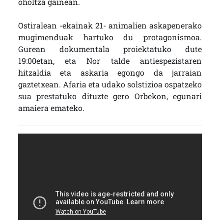
oholtza gainean.
Ostiralean -ekainak 21- animalien askapenerako
mugimenduak hartuko du protagonismoa.
Gurean dokumentala proiektatuko dute
19:00etan, eta Nor talde antiespezistaren
hitzaldia eta askaria egongo da jarraian
gaztetxean. Afaria eta udako solstizioa ospatzeko
sua prestatuko dituzte gero Orbekon, egunari
amaiera emateko.