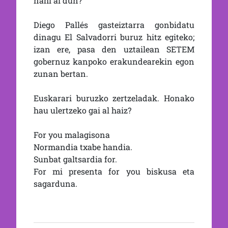
nahi al dun?
Diego Pallés gasteiztarra gonbidatu
dinagu El Salvadorri buruz hitz egiteko;
izan ere, pasa den uztailean SETEM
gobernuz kanpoko erakundearekin egon
zunan bertan.
Euskarari buruzko zertzeladak. Honako
hau ulertzeko gai al haiz?
For you malagisona
Normandia txabe handia.
Sunbat galtsardia for.
For mi presenta for you biskusa eta
sagarduna.