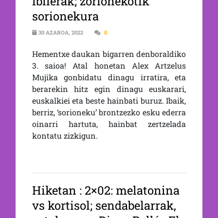
ibilerak; zorionekotik
sorionekura
30 AZAROA, 2022
0
Hementxe daukan bigarren denboraldiko
3. saioa! Atal honetan Alex Artzelus
Mujika gonbidatu dinagu irratira, eta
berarekin hitz egin dinagu euskarari,
euskalkiei eta beste hainbati buruz. Ibaik,
berriz, ‘sorioneku’ brontzezko esku ederra
oinarri hartuta, hainbat zertzelada
kontatu zizkigun.
Hiketan : 2×02: melatonina
vs kortisol; sendabelarrak,