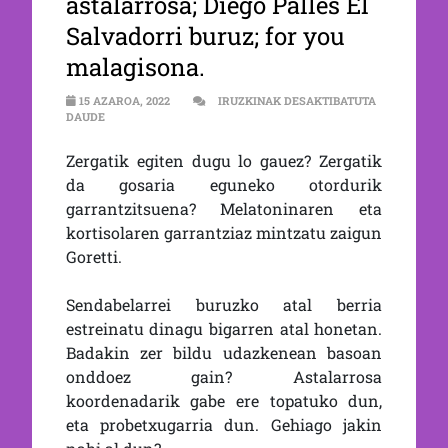
astalarrosa; Diego Pallés El
Salvadorri buruz; for you
malagisona.
15 AZAROA, 2022
IRUZKINAK DESAKTIBATUTA
2×02: MELATONINA VS KORTISOL; SENDABELARRAK, ASTALAR
DAUDE
Zergatik egiten dugu lo gauez? Zergatik
da gosaria eguneko otordurik
garrantzitsuena? Melatoninaren eta
kortisolaren garrantziaz mintzatu zaigun
Goretti.
Sendabelarrei buruzko atal berria
estreinatu dinagu bigarren atal honetan.
Badakin zer bildu udazkenean basoan
onddoez gain? Astalarrosa
koordenadarik gabe ere topatuko dun,
eta probetxugarria dun. Gehiago jakin