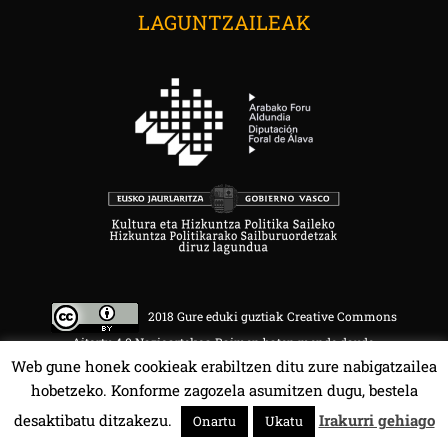
LAGUNTZAILEAK
2018 Gure eduki guztiak Creative Commons
Aitortu 4.0 Nazioartekoa Baimen baten mende daude.
Web gune honek cookieak erabiltzen ditu zure nabigatzailea
hobetzeko. Konforme zagozela asumitzen dugu, bestela
desaktibatu ditzakezu.
Irakurri gehiago
Onartu
Ukatu
HALA BEDI BAT 107.4 MHz.