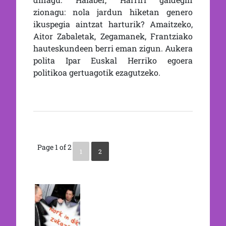
zionagu: nola jardun hiketan genero
ikuspegia aintzat harturik? Amaitzeko,
Aitor Zabaletak, Zegamanek, Frantziako
hauteskundeen berri eman zigun. Aukera
polita Ipar Euskal Herriko egoera
politikoa gertuagotik ezagutzeko.
Page 1 of 2
1
2