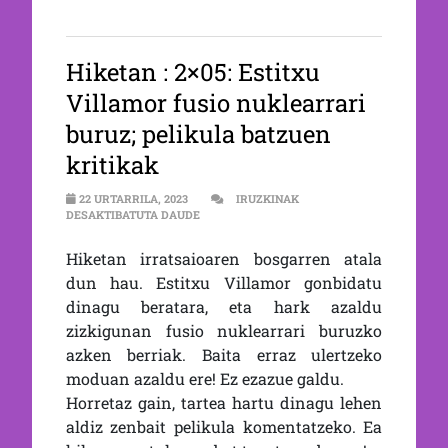
Hiketan : 2×05: Estitxu
Villamor fusio nuklearrari
buruz; pelikula batzuen
kritikak
22 URTARRILA, 2023
IRUZKINAK
2×05: ESTITXU VILLAMOR FUSIO NUKLEARR
DESAKTIBATUTA DAUDE
Hiketan irratsaioaren bosgarren atala
dun hau. Estitxu Villamor gonbidatu
dinagu beratara, eta hark azaldu
zizkigunan fusio nuklearrari buruzko
azken berriak. Baita erraz ulertzeko
moduan azaldu ere! Ez ezazue galdu.
Horretaz gain, tartea hartu dinagu lehen
aldiz zenbait pelikula komentatzeko. Ea