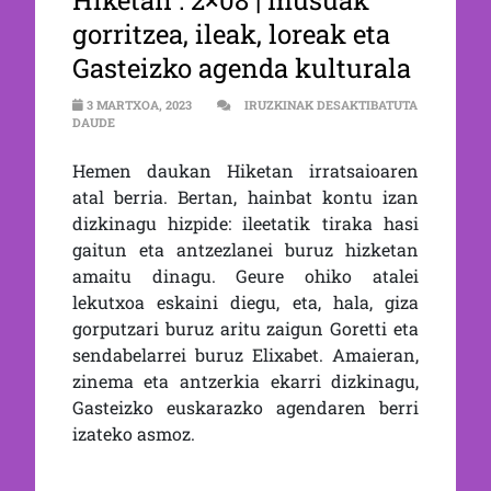
Hiketan : 2×08 | musuak
gorritzea, ileak, loreak eta
Gasteizko agenda kulturala
3 MARTXOA, 2023
IRUZKINAK DESAKTIBATUTA
2×08 | MUSUAK GORRITZEA, ILEAK, LOREAK ETA GASTEIZKO
DAUDE
Hemen daukan Hiketan irratsaioaren
atal berria. Bertan, hainbat kontu izan
dizkinagu hizpide: ileetatik tiraka hasi
gaitun eta antzezlanei buruz hizketan
amaitu dinagu. Geure ohiko atalei
lekutxoa eskaini diegu, eta, hala, giza
gorputzari buruz aritu zaigun Goretti eta
sendabelarrei buruz Elixabet. Amaieran,
zinema eta antzerkia ekarri dizkinagu,
Gasteizko euskarazko agendaren berri
izateko asmoz.