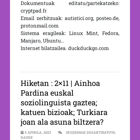
Dokumentuak editatu/partekatzeko:
cryptpad.fr
Email zerbitzuak: autistici.org, posteo.de,
protonmail.com
Sistema eragileak: Linux Mint, Fedora,
Manjaro, Ubuntu…
Internet bilatzailea. duckduckgo.com
Hiketan : 2×11 | Ainhoa
Pardina euskal
soziolinguista gaztea;
katuen bizioak; Turkiara
joan ala asuna biltzera?
5 APIRILA, 2023
IRUZKINAK DESAKTIBATUTA
2×11 | AINHOA PARDINA EUSKAL SOZIOLINGUISTA GAZTEA; K
DAUDE