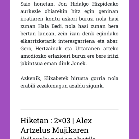
Saio honetan, Jon Hidalgo Hizpideako
aurkezle ohiarekin hitz egin geninan
irratiaren kontu askori buruz: nola hasi
zunan Hala Bedi, nola hasi zunan bera
bertan lanean, zein izan denk egindako
elkarrizketarik interesgarriena eta abar.
Gero, Hertzainak eta Urtaranen arteko
amodiozko erlazioari buruz ere bere iritzi
jakintsua eman dink Jonek.
Azkenik, Elixabetek hirusta gorria nola
erabili zezakenagun azaldu zigunk.
Hiketan : 2×03 | Alex
Artzelus Mujikaren