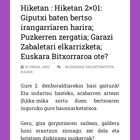
Hiketan : Hiketan 2×01:
Giputxi baten bertso
irangarriaren harira;
Puzkerren zergatia; Garazi
Zabaletari elkarrizketa;
Euskara Bitxorraroa ote?
22 URRIA, 2022
IRUZKINAK DESAKTIBATUTA
HIKETAN 2×01: GIPUTXI BATEN BERTSO IRANGARRIAREN HAR
DAUDE
Gure 2. denboraldiarekin hasi gaitunk!
Eta indartsu hasteko, arabarren artean
(h)ika-mika sortu duen bertsoaren
inguruko gure hausnarketatxoa.
Gero, giza gorputzaren sailean, galdera
honi erantzun zionagu: zer dela eta
botatzen dizkinagu puzkerrak?