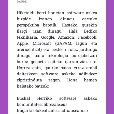
2×13 | SOFTWARE ASKEA: TEKNOLOGIA BURUJABETZA, GOGO
DAUDE
Hiketaldi berri honetan software askea
hizpide izango dinagu gertuko
perspektiba batetik. Hasteko, gurekin
Ilargi izan dinagu, Hala Bediko
teknikaria. Google, Amazon, Facebook,
Apple, Microsoft (GAFAM, lagun eta
arerioentzat) eta besteen rolaz jardungo
dinagu, baita teknologia burujabetzari
buruz gogoeta egiteko garrantziaz ere.
Horrez gain, gaurko saioa erraz erabil
daitezkeen software askeko adibideez
zipriztinduta zagon. Hona hemen
haietako batzuk:
Euskal Herriko software askeko
komunitatea: librezale.eus
Iragarki blokeatzailea: adnauseam.io