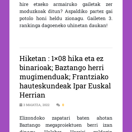
hire etxeko armairuko gailetak zer
moduzkoak ditun? Aspaldiko partez gai
potolo honi heldu zionagu. Gaileten 3.
rankinga dagoeneko uhinetan daukan!
Hiketan : 1×08 hika eta ez
binarioak; Baztango herri
mugimenduak; Frantziako
hauteskundeak Ipar Euskal
Herrian
3 MAIATZA, 2022
0
Elizondoko zapatari baten ahotan
Baztango megaproiektuen berri izan
dinagu. Halaber, Harriri galdegin