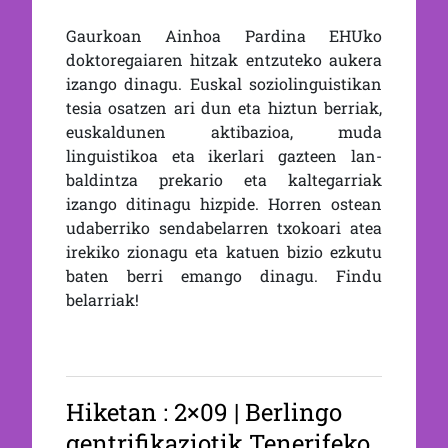
Gaurkoan Ainhoa Pardina EHUko
doktoregaiaren hitzak entzuteko aukera
izango dinagu. Euskal soziolinguistikan
tesia osatzen ari dun eta hiztun berriak,
euskaldunen aktibazioa, muda
linguistikoa eta ikerlari gazteen lan-
baldintza prekario eta kaltegarriak
izango ditinagu hizpide. Horren ostean
udaberriko sendabelarren txokoari atea
irekiko zionagu eta katuen bizio ezkutu
baten berri emango dinagu. Findu
belarriak!
Hiketan : 2×09 | Berlingo
gentrifikaziotik Tenerifeko