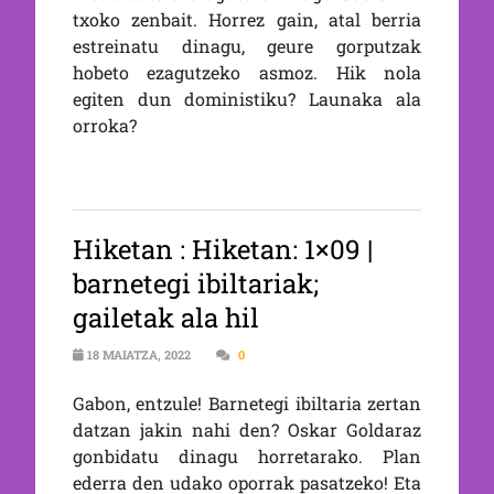
txoko zenbait. Horrez gain, atal berria
estreinatu dinagu, geure gorputzak
hobeto ezagutzeko asmoz. Hik nola
egiten dun doministiku? Launaka ala
orroka?
Hiketan : Hiketan: 1×09 |
barnetegi ibiltariak;
gailetak ala hil
18 MAIATZA, 2022
0
Gabon, entzule! Barnetegi ibiltaria zertan
datzan jakin nahi den? Oskar Goldaraz
gonbidatu dinagu horretarako. Plan
ederra den udako oporrak pasatzeko! Eta