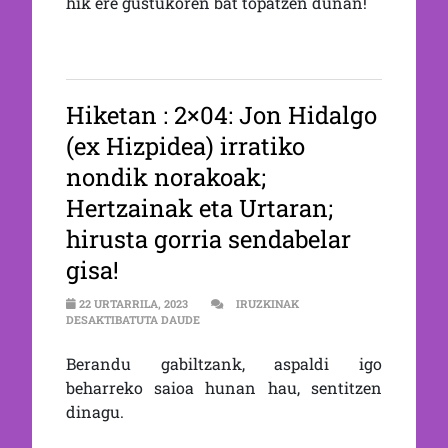
hik ere gustukoren bat topatzen dunan!
Hiketan : 2×04: Jon Hidalgo
(ex Hizpidea) irratiko
nondik norakoak;
Hertzainak eta Urtaran;
hirusta gorria sendabelar
gisa!
22 URTARRILA, 2023
IRUZKINAK
2×04: JON HIDALGO (EX HIZPIDEA) IRRATI
DESAKTIBATUTA DAUDE
Berandu gabiltzank, aspaldi igo
beharreko saioa hunan hau, sentitzen
dinagu.