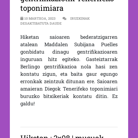
toponimiara
10 MARTXOA, 2023
IRUZKINAK
2×09 | BERLINGO GENTRIFIKAZIOTIK TENE
DESAKTIBATUTA DAUDE
Hiketan saioaren bederatzigarren
atalean Maddalen Subijana Puelles
gonbidatu dinagu gentrifikazioaren
inguruan hitz egiteko. Gasteiztarrak
Berlingo gentrifikazioa nola hasi zen
kontatu zigun, eta baita gaur egungo
erronkak zeintzuk ditunan ere. Saioaren
amaieran Diegok Tenerifeko toponimiari
buruzko bitxikeriak kontatu ditin. Ez
galdu!