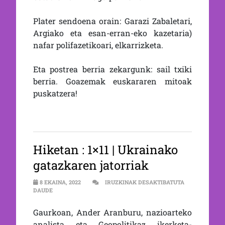
Plater sendoena orain: Garazi Zabaletari,
Argiako eta esan-erran-eko kazetaria)
nafar polifazetikoari, elkarrizketa.
Eta postrea berria zekargunk: sail txiki
berria. Goazemak euskararen mitoak
puskatzera!
Hiketan : 1×11 | Ukrainako
gatazkaren jatorriak
8 EKAINA, 2022
IRUZKINAK DESAKTIBATUTA
1×11 | UKRAINAKO GATAZKAREN JATORRIAK SARRERAN
DAUDE
Gaurkoan, Ander Aranburu, nazioarteko
analista eta Geopolitikaz ikerketa-