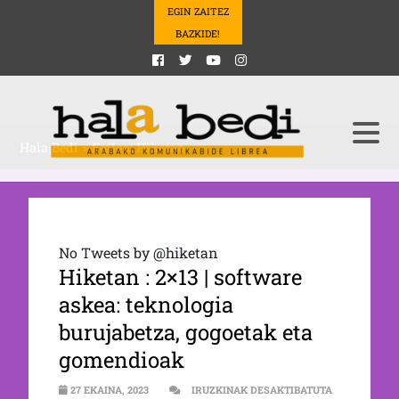
EGIN ZAITEZ
BAZKIDE!
Hala Bedi
>
Egilea: Hiketan
No Tweets by @hiketan
Hiketan : 2×13 | software
askea: teknologia
burujabetza, gogoetak eta
gomendioak
27 EKAINA, 2023
IRUZKINAK DESAKTIBATUTA