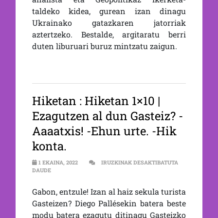
taldeko kidea, gurean izan dinagu
Ukrainako gatazkaren jatorriak
aztertzeko. Bestalde, argitaratu berri
duten liburuari buruz mintzatu zaigun.
Hiketan : Hiketan 1×10 |
Ezagutzen al dun Gasteiz? -
Aaaatxis! -Ehun urte. -Hik
konta.
1 EKAINA, 2022
IRUZKINAK DESAKTIBATUTA
HIKETAN 1×10 | EZAGUTZEN AL DUN GASTEIZ? -AAAATXIS! -E
DAUDE
Gabon, entzule! Izan al haiz sekula turista
Gasteizen? Diego Pallésekin batera beste
modu batera ezagutu ditinagu Gasteizko