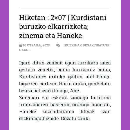
Hiketan : 2×07 | Kurdistani
buruzko elkarrizketa;
zinema eta Haneke
16 OTSAILA, 2023
IRUZKINAK DESAKTIBATUTA
2×07 | KURDISTANI BURUZKO ELKARRIZKETA; ZINEMA ETA H
DAUDE
Igaro ditun zenbait egun lurrikara latza
gertatu zenetik, baina lurrikaraz baino,
Kurdistanez arituko gaitun atal honen
bigarren partean. Horretarako, gonbidatu
berezi bat izan dinagu, Ane.
Zinemari ere eskaini zionagu tartetxoa
irratsaioaren hasieran; oraingo honetan,
Haneke zuzendariaren filmak izan
dizkinagu hizpide. Gozatu zank!