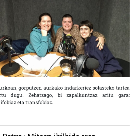
urkoan, gorputzen aurkako indarkeriez solasteko tartea
rtu dugu. Zehatzago, bi zapalkuntzaz aritu gara:
ifobiaz eta transfobiaz.