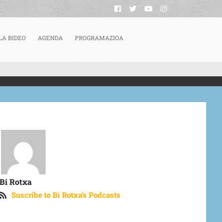
LA BIDEO
AGENDA
PROGRAMAZIOA
: GORPUTZ DISIDENTEAK JOMUGAN SARRERAN
Bi Rotxa
Suscribe to Bi Rotxa's Podcasts