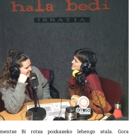
mentxe Bi rotxa poxkaxeko lehengo atala. Gora