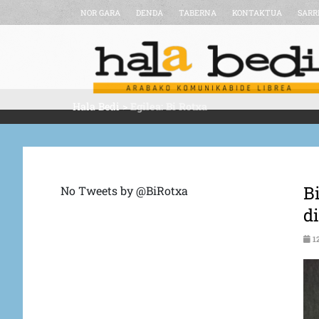
NOR GARA
DENDA
TABERNA
KONTAKTUA
SARR
Hala Bedi
>
Egilea: Bi Rotxa
Bi
No Tweets by @BiRotxa
d
1