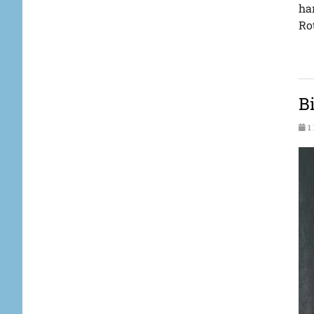
ha
Rot
B
1