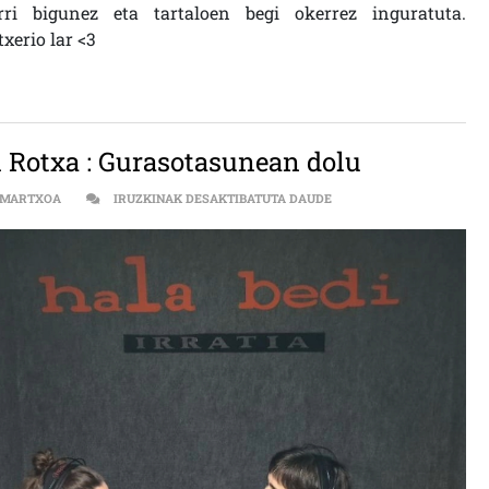
rri bigunez eta tartaloen begi okerrez inguratuta.
xerio lar <3
i Rotxa : Gurasotasunean dolu
GURASOTASUNEAN DOLU
 MARTXOA
IRUZKINAK DESAKTIBATUTA DAUDE