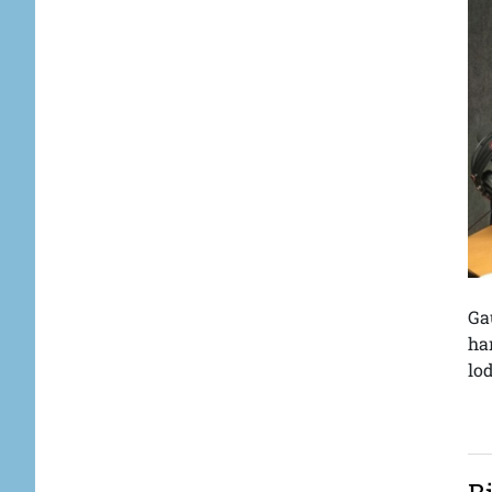
Ga
ha
lod