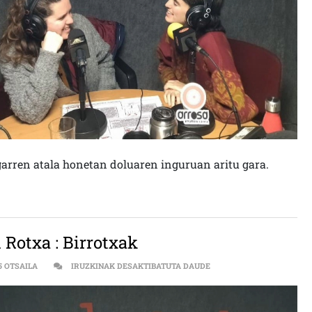
garren atala honetan doluaren inguruan aritu gara.
 Rotxa : Birrotxak
BIRROTXAK SARRERAN
5 OTSAILA
IRUZKINAK DESAKTIBATUTA DAUDE