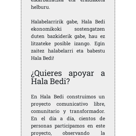
helburu.
Halabelarririk gabe, Hala Bedi
ekonomikoki sostengatzen
duten bazkiderik gabe, hau ez
litzateke posible izango. Egin
zaitez halabelarri eta babestu
Hala Bedi!
¿Quieres apoyar a
Hala Bedi?
En Hala Bedi construimos un
proyecto comunicativo libre,
comunitario y transformador.
En el día a día, cientos de
personas participamos en este
proyecto, observando la