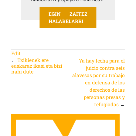
EGIN ZAITEZ
HALABELARRI
Edit
←
Txikienek ere
Ya hay fecha para el
euskaraz ikasi eta bizi
juicio contra seis
nahi dute
alavesas por su trabajo
en defensa de los
derechos de las
personas presas y
refugiadas
→