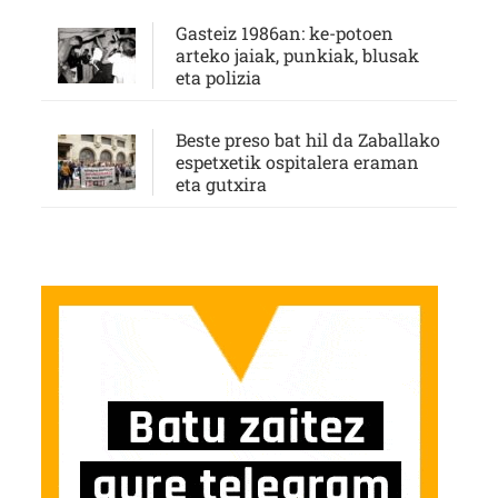
Gasteiz 1986an: ke-potoen
arteko jaiak, punkiak, blusak
eta polizia
Beste preso bat hil da Zaballako
espetxetik ospitalera eraman
eta gutxira