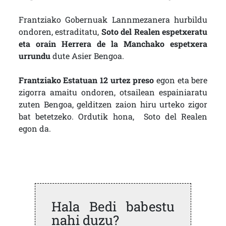
Frantziako Gobernuak Lannmezanera hurbildu
ondoren, estraditatu,
Soto del Realen espetxeratu
eta orain Herrera de la Manchako espetxera
urrundu
dute Asier Bengoa.
Frantziako Estatuan 12 urtez preso
egon eta bere
zigorra amaitu ondoren, otsailean espainiaratu
zuten Bengoa, gelditzen zaion hiru urteko zigor
bat betetzeko. Ordutik hona, Soto del Realen
egon da.
Hala Bedi babestu
nahi duzu?