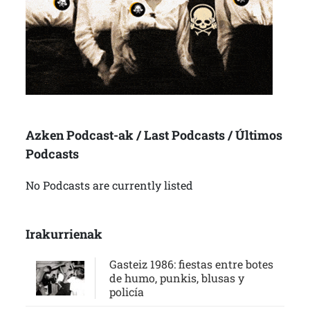
Azken Podcast-ak / Last Podcasts / Últimos
Podcasts
No Podcasts are currently listed
Irakurrienak
Gasteiz 1986: fiestas entre botes
de humo, punkis, blusas y
policía