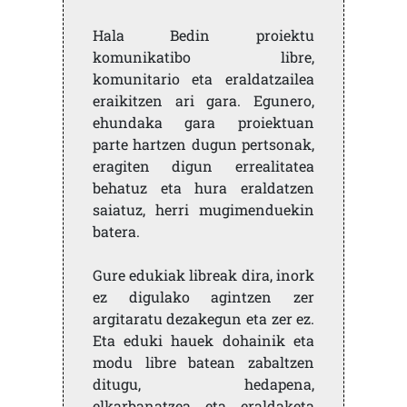
Hala Bedin proiektu
komunikatibo libre,
komunitario eta eraldatzailea
eraikitzen ari gara. Egunero,
ehundaka gara proiektuan
parte hartzen dugun pertsonak,
eragiten digun errealitatea
behatuz eta hura eraldatzen
saiatuz, herri mugimenduekin
batera.
Gure edukiak libreak dira, inork
ez digulako agintzen zer
argitaratu dezakegun eta zer ez.
Eta eduki hauek dohainik eta
modu libre batean zabaltzen
ditugu, hedapena,
elkarbanatzea eta eraldaketa