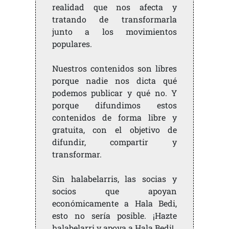
realidad que nos afecta y
tratando de transformarla
junto a los movimientos
populares.
Nuestros contenidos son libres
porque nadie nos dicta qué
podemos publicar y qué no. Y
porque difundimos estos
contenidos de forma libre y
gratuita, con el objetivo de
difundir, compartir y
transformar.
Sin halabelarris, las socias y
socios que apoyan
económicamente a Hala Bedi,
esto no sería posible. ¡Hazte
halabelarri y apoya a Hala Bedi!