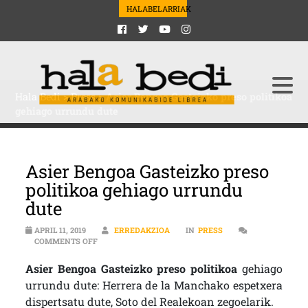
HALABELARRIAK
Hala Bedi
>
Press
>
Asier Bengoa Gasteizko preso politikoa
gehiago urrundu dute
Asier Bengoa Gasteizko preso
politikoa gehiago urrundu
dute
APRIL 11, 2019
ERREDAKZIOA
IN
PRESS
ON ASIER BENGOA GASTEIZKO PRESO POLITIKOA GEH
COMMENTS OFF
Asier Bengoa Gasteizko preso politikoa
gehiago
urrundu dute: Herrera de la Manchako espetxera
dispertsatu dute, Soto del Realekoan zegoelarik.