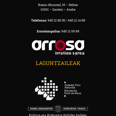
Bueno Monreal, 16 – Behea
01001 – Gasteiz – Araba
Telefonoa:
945 12 88 55 / 945 12 14 88
Erantzungailua:
945 12 09 89
LAGUNTZAILEAK