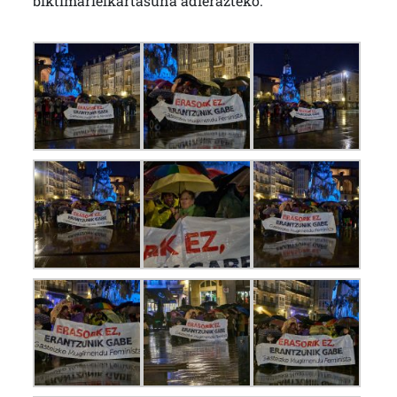
biktimarielkartasuna adierazteko.