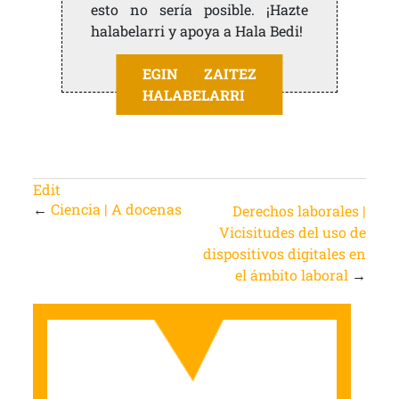
esto no sería posible. ¡Hazte
halabelarri y apoya a Hala Bedi!
EGIN ZAITEZ
HALABELARRI
Edit
←
Ciencia | A docenas
Derechos laborales |
Vicisitudes del uso de
dispositivos digitales en
el ámbito laboral
→