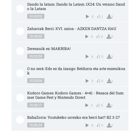
Dando la latam: Dando la Latam 1X24: Un verano Dand
o la Latam
01:00:02
8
1
1
Zaharrak Berri: XVI. saioa - AZKEN DANTZA HAU
01:08:00
9
0
0
Zeresanik ez: MAKRIBA!
01:02:00
6
0
1
O no será-Edo ez da izango: Beldurra eta arte eszenikoa
k
01:00:04
3
0
1
Kodoro Games: Kodoro Games - 4×41 - Resaca del Sum
mer Game Fest y Nintendo Direct
01:06:17
3
0
1
BabaZorra: Youtubeko urrezko era berri bat? BZ 3-27
01:06:24
4
0
1