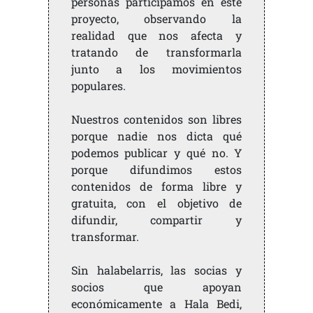
personas participamos en este
proyecto, observando la
realidad que nos afecta y
tratando de transformarla
junto a los movimientos
populares.
Nuestros contenidos son libres
porque nadie nos dicta qué
podemos publicar y qué no. Y
porque difundimos estos
contenidos de forma libre y
gratuita, con el objetivo de
difundir, compartir y
transformar.
Sin halabelarris, las socias y
socios que apoyan
económicamente a Hala Bedi,