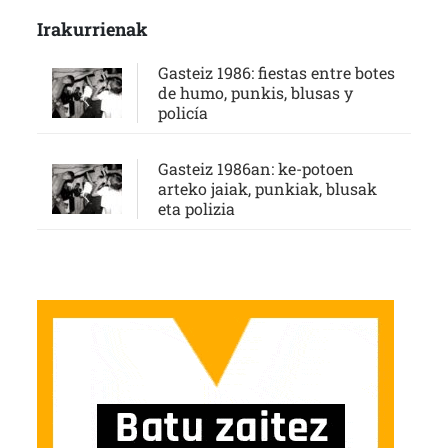
Irakurrienak
Gasteiz 1986: fiestas entre botes
de humo, punkis, blusas y
policía
Gasteiz 1986an: ke-potoen
arteko jaiak, punkiak, blusak
eta polizia