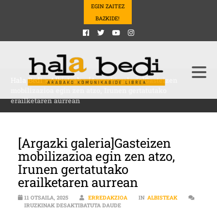
EGIN ZAITEZ
BAZKIDE!
Hala Bedi
>
Albisteak
>
[Argazki galeria]Gasteizen
mobilizazioa egin zen atzo, Irunen gertatutako
erailketaren aurrean
[Argazki galeria]Gasteizen
mobilizazioa egin zen atzo,
Irunen gertatutako
erailketaren aurrean
11 OTSAILA, 2025
ERREDAKZIOA
IN
ALBISTEAK
[ARGAZKI GALERIA]GASTEIZEN MO
IRUZKINAK DESAKTIBATUTA DAUDE