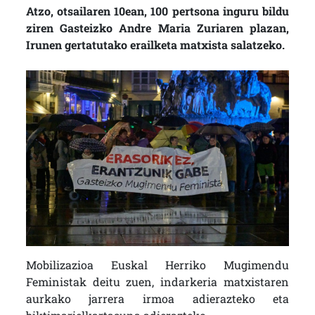
Atzo, otsailaren 10ean, 100 pertsona inguru bildu
ziren Gasteizko Andre Maria Zuriaren plazan,
Irunen gertatutako erailketa matxista salatzeko.
Mobilizazioa Euskal Herriko Mugimendu
Feministak deitu zuen, indarkeria matxistaren
aurkako jarrera irmoa adierazteko eta