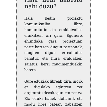
nahi duzu?
Hala Bedin proiektu
komunikatibo libre,
komunitario eta eraldatzailea
eraikitzen ari gara. Egunero,
ehundaka gara proiektuan
parte hartzen dugun pertsonak,
eragiten digun errealitatea
behatuz eta hura eraldatzen
saiatuz, herri mugimenduekin
batera.
Gure edukiak libreak dira, inork
ez digulako agintzen zer
argitaratu dezakegun eta zer ez.
Eta eduki hauek dohainik eta
modu libre batean zabaltzen