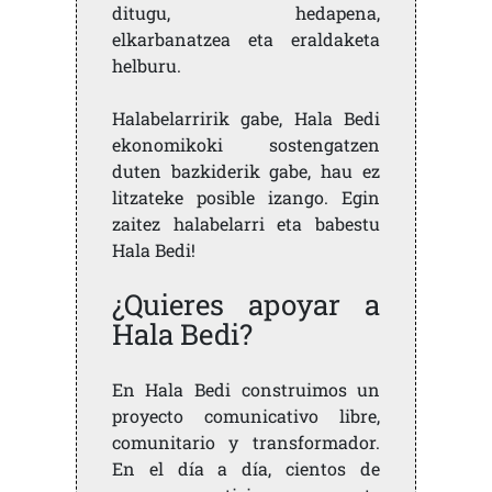
ditugu, hedapena,
elkarbanatzea eta eraldaketa
helburu.
Halabelarririk gabe, Hala Bedi
ekonomikoki sostengatzen
duten bazkiderik gabe, hau ez
litzateke posible izango. Egin
zaitez halabelarri eta babestu
Hala Bedi!
¿Quieres apoyar a
Hala Bedi?
En Hala Bedi construimos un
proyecto comunicativo libre,
comunitario y transformador.
En el día a día, cientos de