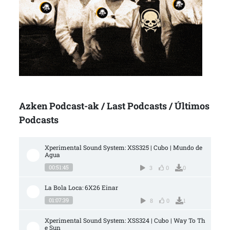
Azken Podcast-ak / Last Podcasts / Últimos
Podcasts
Xperimental Sound System: XSS325 | Cubo | Mundo de 
Agua
00:51:45
3
0
0
La Bola Loca: 6X26 Einar
01:07:39
8
0
1
Xperimental Sound System: XSS324 | Cubo | Way To Th
e Sun