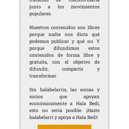
junto a los movimientos
populares.
Nuestros contenidos son libres
porque nadie nos dicta qué
podemos publicar y qué no. Y
porque difundimos estos
contenidos de forma libre y
gratuita, con el objetivo de
difundir, compartir y
transformar.
Sin halabelarris, las socias y
socios que apoyan
económicamente a Hala Bedi,
esto no sería posible. ¡Hazte
halabelarri y apoya a Hala Bedi!