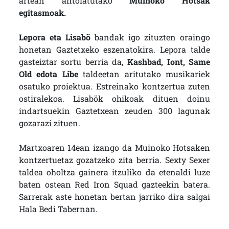
artean antolatutako
Muinoko Hotsak
egitasmoak.
Lepora eta Lisabö
bandak igo zituzten oraingo
honetan Gaztetxeko eszenatokira. Lepora talde
gasteiztar sortu berria da,
Kashbad, Iont, Same
Old edota Libe
taldeetan aritutako musikariek
osatuko proiektua. Estreinako kontzertua zuten
ostiralekoa. Lisabök ohikoak dituen doinu
indartsuekin Gaztetxean zeuden 300 lagunak
gozarazi zituen.
Martxoaren 14ean izango da Muinoko Hotsaken
kontzertuetaz gozatzeko zita berria. Sexty Sexer
taldea oholtza gainera itzuliko da etenaldi luze
baten ostean Red Iron Squad gazteekin batera.
Sarrerak aste honetan bertan jarriko dira salgai
Hala Bedi Tabernan.