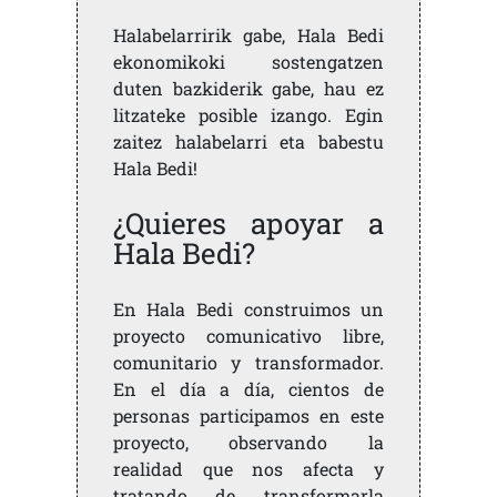
Halabelarririk gabe, Hala Bedi
ekonomikoki sostengatzen
duten bazkiderik gabe, hau ez
litzateke posible izango. Egin
zaitez halabelarri eta babestu
Hala Bedi!
¿Quieres apoyar a
Hala Bedi?
En Hala Bedi construimos un
proyecto comunicativo libre,
comunitario y transformador.
En el día a día, cientos de
personas participamos en este
proyecto, observando la
realidad que nos afecta y
tratando de transformarla