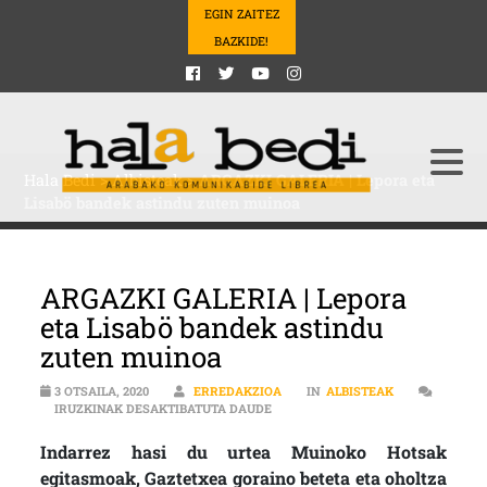
EGIN ZAITEZ
BAZKIDE!
Hala Bedi
>
Albisteak
>
ARGAZKI GALERIA | Lepora eta
Lisabö bandek astindu zuten muinoa
ARGAZKI GALERIA | Lepora
eta Lisabö bandek astindu
zuten muinoa
3 OTSAILA, 2020
ERREDAKZIOA
IN
ALBISTEAK
ARGAZKI GALERIA | LEPORA ETA 
IRUZKINAK DESAKTIBATUTA DAUDE
Indarrez hasi du urtea Muinoko Hotsak
egitasmoak, Gaztetxea goraino beteta eta oholtza