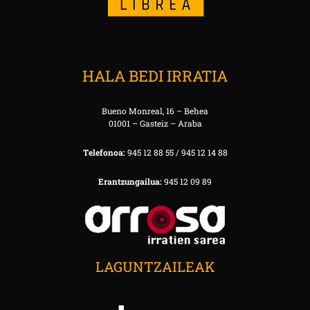
HALA BEDI IRRATIA
Bueno Monreal, 16 – Behea
01001 – Gasteiz – Araba
Telefonoa:
945 12 88 55 / 945 12 14 88
Erantzungailua:
945 12 09 89
LAGUNTZAILEAK