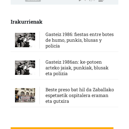
Irakurrienak
Gasteiz 1986: fiestas entre botes
de humo, punkis, blusas y
policía
Gasteiz 1986an: ke-potoen
arteko jaiak, punkiak, blusak
eta polizia
Beste preso bat hil da Zaballako
espetxetik ospitalera eraman
eta gutxira