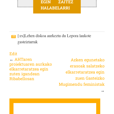
EGIN ZAITEZ
HALABELARRI
[:es]Lehen diskoa aurkeztu du Lepora laukote
gasteiztarrak
Edit
←
AHTaren
Azken egunetako
proiektuaren aurkako
erasoak salatzeko
elkarretaratzea egin
elkarretaratzea egin
zuten igandean
zuen Gasteizko
Ribabellosan
Mugimendu feministak
→