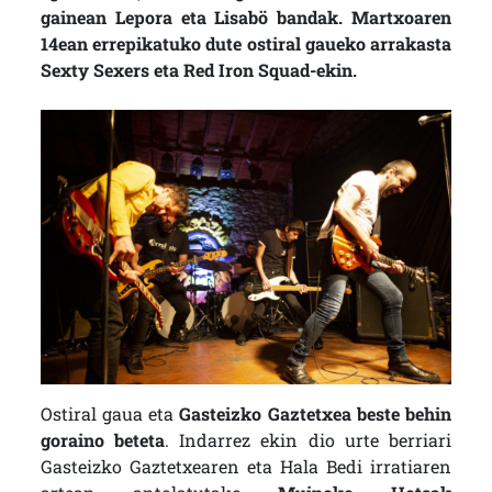
gainean Lepora eta Lisabö bandak. Martxoaren
14ean errepikatuko dute ostiral gaueko arrakasta
Sexty Sexers eta Red Iron Squad-ekin.
Ostiral gaua eta
Gasteizko Gaztetxea beste behin
goraino beteta
. Indarrez ekin dio urte berriari
Gasteizko Gaztetxearen eta Hala Bedi irratiaren