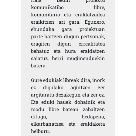
komunikatibo libre,
komunitario eta eraldatzailea
eraikitzen ari gara. Egunero,
ehundaka gara proiektuan
parte hartzen dugun pertsonak,
eragiten digun errealitatea
behatuz eta hura eraldatzen
saiatuz, herri mugimenduekin
batera.
Gure edukiak libreak dira, inork
ez digulako agintzen zer
argitaratu dezakegun eta zer ez.
Eta eduki hauek dohainik eta
modu libre batean zabaltzen
ditugu, hedapena,
elkarbanatzea eta eraldaketa
helburu.