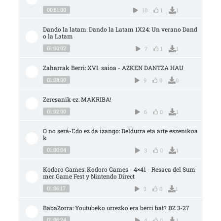
00:51:00
10
1
1
Dando la latam: Dando la Latam 1X24: Un verano Dand
o la Latam
01:00:02
7
1
1
Zaharrak Berri: XVI. saioa - AZKEN DANTZA HAU
01:08:00
9
0
0
Zeresanik ez: MAKRIBA!
01:02:00
6
0
1
O no será-Edo ez da izango: Beldurra eta arte eszenikoa
k
01:00:04
3
0
1
Kodoro Games: Kodoro Games - 4×41 - Resaca del Sum
mer Game Fest y Nintendo Direct
01:06:17
3
0
1
BabaZorra: Youtubeko urrezko era berri bat? BZ 3-27
01:06:24
4
0
1