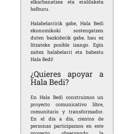
elkarbanatzea eta eraldaketa
helburu.
Halabelarririk gabe, Hala Bedi
ekonomikoki sostengatzen
duten bazkiderik gabe, hau ez
litzateke posible izango. Egin
zaitez halabelarri eta babestu
Hala Bedi!
¿Quieres apoyar a
Hala Bedi?
En Hala Bedi construimos un
proyecto comunicativo libre,
comunitario y transformador.
En el día a día, cientos de
personas participamos en este
proyecto, observando la