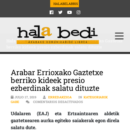
HALABELARRIS
Hala Bedi
>
Kategoriarik gabe
>
Arabar Errioxako Gaztetxe
berriko kideek presio ezberdinak salatu dituzte
Arabar Errioxako Gaztetxe
berriko kideek presio
ezberdinak salatu dituzte
JULIO 17, 2019
ERREDAKZIOA
IN
KATEGORIARIK
EN ARABAR ERRIOXAKO GAZT
GABE
COMENTARIOS DESACTIVADOS
Udalaren (EAJ) eta Ertzaintzaren aldetik
gaztetxearen aurka egiteko saiakerak egon direla
salatu dute.