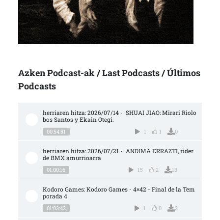
Azken Podcast-ak / Last Podcasts / Últimos
Podcasts
herriaren hitza: 2026/07/14 -  SHUAI JIAO: Mirari Riolo
bos Santos y Ekain Otegi.
00:54:51
1
1
0
herriaren hitza: 2026/07/21 -  ANDIMA ERRAZTI, rider 
de BMX amurrioarra
01:00:16
15
2
13
Kodoro Games: Kodoro Games - 4×42 - Final de la Tem
porada 4
01:03:42
1
0
2