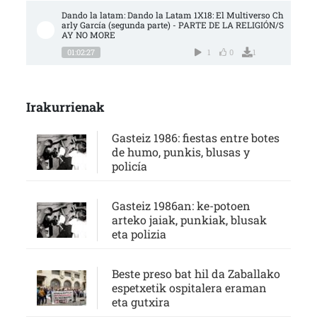
Dando la latam: Dando la Latam 1X18: El Multiverso Ch
arly García (segunda parte) - PARTE DE LA RELIGIÓN/S
AY NO MORE
01:02:27
1
0
1
Irakurrienak
Gasteiz 1986: fiestas entre botes
de humo, punkis, blusas y
policía
Gasteiz 1986an: ke-potoen
arteko jaiak, punkiak, blusak
eta polizia
Beste preso bat hil da Zaballako
espetxetik ospitalera eraman
eta gutxira