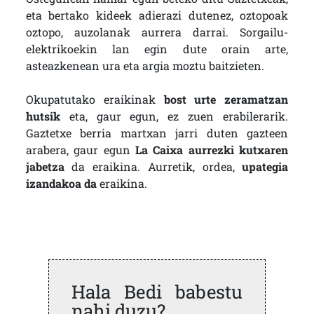
eta bertako kideek adierazi dutenez, oztopoak
oztopo, auzolanak aurrera darrai. Sorgailu-
elektrikoekin lan egin dute orain arte,
asteazkenean ura eta argia moztu baitzieten.
Okupatutako eraikinak
bost urte zeramatzan
hutsik
eta, gaur egun, ez zuen erabilerarik.
Gaztetxe berria martxan jarri duten gazteen
arabera, gaur egun
La Caixa aurrezki kutxaren
jabetza
da eraikina. Aurretik, ordea,
upategia
izandakoa da
eraikina.
Hala Bedi babestu
nahi duzu?