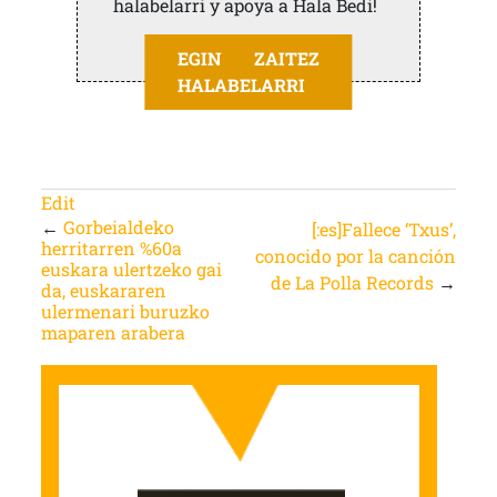
halabelarri y apoya a Hala Bedi!
EGIN ZAITEZ
HALABELARRI
Edit
←
Gorbeialdeko
[:es]Fallece ‘Txus’,
herritarren %60a
conocido por la canción
euskara ulertzeko gai
de La Polla Records
→
da, euskararen
ulermenari buruzko
maparen arabera