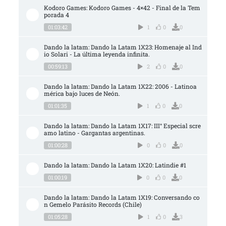
Kodoro Games: Kodoro Games - 4×42 - Final de la Tem
porada 4
01:03:42
1
0
0
Dando la latam: Dando la Latam 1X23: Homenaje al Ind
io Solari - La última leyenda infinita.
00:59:13
2
0
0
Dando la latam: Dando la Latam 1X22: 2006 - Latinoa
mérica bajo luces de Neón.
01:01:35
1
0
0
Dando la latam: Dando la Latam 1X17: III° Especial scre
amo latino - Gargantas argentinas.
01:00:28
0
0
0
Dando la latam: Dando la Latam 1X20: Latindie #1
01:00:19
0
0
0
Dando la latam: Dando la Latam 1X19: Conversando co
n Gemelo Parásito Records (Chile)
01:05:28
1
0
3