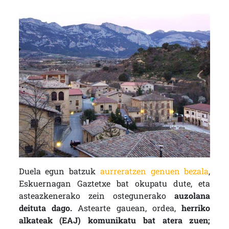
Duela egun batzuk
aurreratzen genuen bezala
,
Eskuernagan Gaztetxe bat okupatu dute, eta
asteazkenerako zein ostegunerako
auzolana
deituta dago.
Astearte gauean, ordea,
herriko
alkateak (EAJ) komunikatu bat atera zuen;