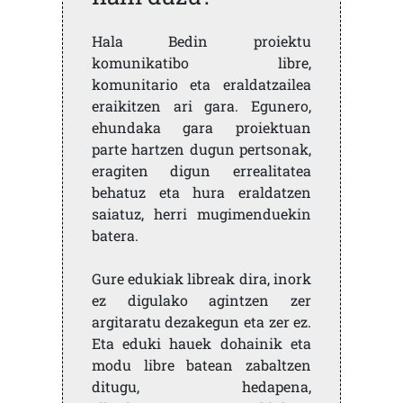
Hala Bedin proiektu
komunikatibo libre,
komunitario eta eraldatzailea
eraikitzen ari gara. Egunero,
ehundaka gara proiektuan
parte hartzen dugun pertsonak,
eragiten digun errealitatea
behatuz eta hura eraldatzen
saiatuz, herri mugimenduekin
batera.
Gure edukiak libreak dira, inork
ez digulako agintzen zer
argitaratu dezakegun eta zer ez.
Eta eduki hauek dohainik eta
modu libre batean zabaltzen
ditugu, hedapena,