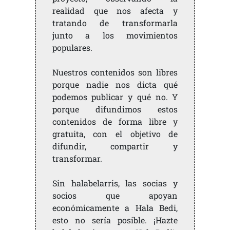
realidad que nos afecta y
tratando de transformarla
junto a los movimientos
populares.
Nuestros contenidos son libres
porque nadie nos dicta qué
podemos publicar y qué no. Y
porque difundimos estos
contenidos de forma libre y
gratuita, con el objetivo de
difundir, compartir y
transformar.
Sin halabelarris, las socias y
socios que apoyan
económicamente a Hala Bedi,
esto no sería posible. ¡Hazte