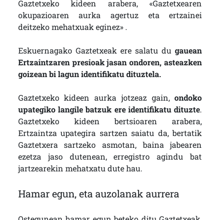
Gaztetxeko kideen arabera, «Gaztetxearen
okupazioaren aurka agertuz eta ertzainei
deitzeko mehatxuak eginez» .
Eskuernagako Gaztetxeak ere salatu du
gauean
Ertzaintzaren presioak jasan ondoren, asteazken
goizean bi lagun identifikatu dituztela.
Gaztetxeko kideen aurka jotzeaz gain,
ondoko
upategiko langile batzuk ere identifikatu dituzte
.
Gaztetxeko kideen bertsioaren arabera,
Ertzaintza upategira sartzen saiatu da, bertatik
Gaztetxera sartzeko asmotan, baina jabearen
ezetza jaso dutenean, erregistro agindu bat
jartzearekin mehatxatu dute hau.
Hamar egun, eta auzolanak aurrera
Ostegunean hamar egun beteko ditu Gaztetxeak,