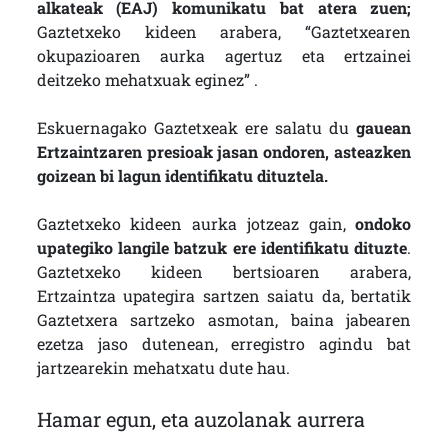
alkateak (EAJ) komunikatu bat atera zuen;
Gaztetxeko kideen arabera, “Gaztetxearen
okupazioaren aurka agertuz eta ertzainei
deitzeko mehatxuak eginez” .
Eskuernagako Gaztetxeak ere salatu du
gauean
Ertzaintzaren presioak jasan ondoren, asteazken
goizean bi lagun identifikatu dituztela.
Gaztetxeko kideen aurka jotzeaz gain,
ondoko
upategiko langile batzuk ere identifikatu dituzte
.
Gaztetxeko kideen bertsioaren arabera,
Ertzaintza upategira sartzen saiatu da, bertatik
Gaztetxera sartzeko asmotan, baina jabearen
ezetza jaso dutenean, erregistro agindu bat
jartzearekin mehatxatu dute hau.
Hamar egun, eta auzolanak aurrera