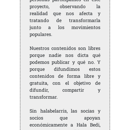
proyecto, observando la
realidad que nos afecta y
tratando de transformarla
junto a los movimientos
populares.
Nuestros contenidos son libres
porque nadie nos dicta qué
podemos publicar y qué no. Y
porque difundimos estos
contenidos de forma libre y
gratuita, con el objetivo de
difundir, compartir y
transformar.
Sin halabelarris, las socias y
socios que apoyan
económicamente a Hala Bedi,