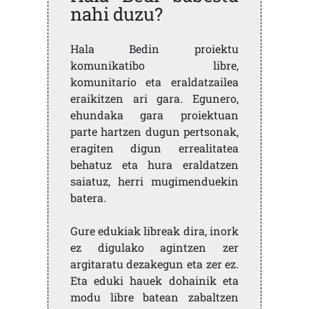
nahi duzu?
Hala Bedin proiektu
komunikatibo libre,
komunitario eta eraldatzailea
eraikitzen ari gara. Egunero,
ehundaka gara proiektuan
parte hartzen dugun pertsonak,
eragiten digun errealitatea
behatuz eta hura eraldatzen
saiatuz, herri mugimenduekin
batera.
Gure edukiak libreak dira, inork
ez digulako agintzen zer
argitaratu dezakegun eta zer ez.
Eta eduki hauek dohainik eta
modu libre batean zabaltzen