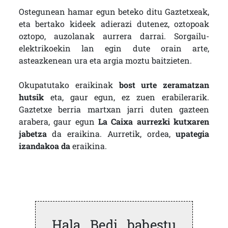
Ostegunean hamar egun beteko ditu Gaztetxeak,
eta bertako kideek adierazi dutenez, oztopoak
oztopo, auzolanak aurrera darrai. Sorgailu-
elektrikoekin lan egin dute orain arte,
asteazkenean ura eta argia moztu baitzieten.
Okupatutako eraikinak
bost urte zeramatzan
hutsik
eta, gaur egun, ez zuen erabilerarik.
Gaztetxe berria martxan jarri duten gazteen
arabera, gaur egun
La Caixa aurrezki kutxaren
jabetza
da eraikina. Aurretik, ordea,
upategia
izandakoa da
eraikina.
Hala Bedi babestu