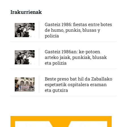
Irakurrienak
Gasteiz 1986: fiestas entre botes
de humo, punkis, blusas y
policía
Gasteiz 1986an: ke-potoen
arteko jaiak, punkiak, blusak
eta polizia
Beste preso bat hil da Zaballako
espetxetik ospitalera eraman
eta gutxira