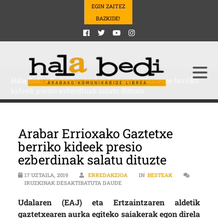
EGIN ZAITEZ
BAZKIDE!
Hala Bedi
>
Besteak
>
Arabar Errioxako Gaztetxe berriko
kideek presio ezberdinak salatu dituzte
Arabar Errioxako Gaztetxe
berriko kideek presio
ezberdinak salatu dituzte
17 UZTAILA, 2019
ERREDAKZIOA
IN
BESTEAK
ARABAR ERRIOXAKO GAZTETXE BER
IRUZKINAK DESAKTIBATUTA DAUDE
Udalaren (EAJ) eta Ertzaintzaren aldetik
gaztetxearen aurka egiteko saiakerak egon direla