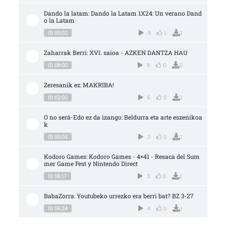
Dando la latam: Dando la Latam 1X24: Un verano Dand
o la Latam
01:00:02
8
1
1
Zaharrak Berri: XVI. saioa - AZKEN DANTZA HAU
01:08:00
9
0
0
Zeresanik ez: MAKRIBA!
01:02:00
6
0
1
O no será-Edo ez da izango: Beldurra eta arte eszenikoa
k
01:00:04
3
0
1
Kodoro Games: Kodoro Games - 4×41 - Resaca del Sum
mer Game Fest y Nintendo Direct
01:06:17
3
0
1
BabaZorra: Youtubeko urrezko era berri bat? BZ 3-27
01:06:24
4
0
1