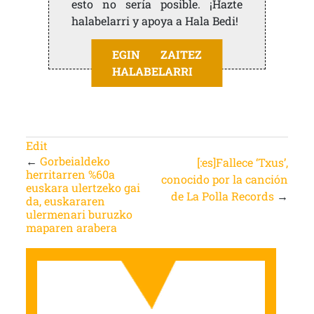
esto no sería posible. ¡Hazte
halabelarri y apoya a Hala Bedi!
EGIN ZAITEZ
HALABELARRI
Edit
←
Gorbeialdeko
[:es]Fallece ‘Txus’,
herritarren %60a
conocido por la canción
euskara ulertzeko gai
de La Polla Records
→
da, euskararen
ulermenari buruzko
maparen arabera