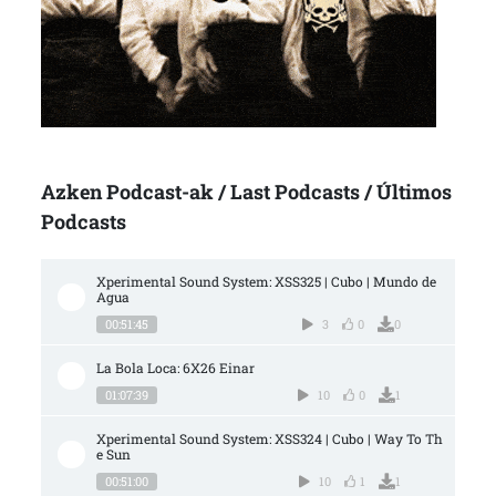
Azken Podcast-ak / Last Podcasts / Últimos
Podcasts
Xperimental Sound System: XSS325 | Cubo | Mundo de 
Agua
00:51:45
3
0
0
La Bola Loca: 6X26 Einar
01:07:39
10
0
1
Xperimental Sound System: XSS324 | Cubo | Way To Th
e Sun
00:51:00
10
1
1