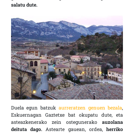
salatu dute.
Duela egun batzuk
aurreratzen genuen bezala
,
Eskuernagan Gaztetxe bat okupatu dute, eta
asteazkenerako zein ostegunerako
auzolana
deituta dago.
Astearte gauean, ordea,
herriko