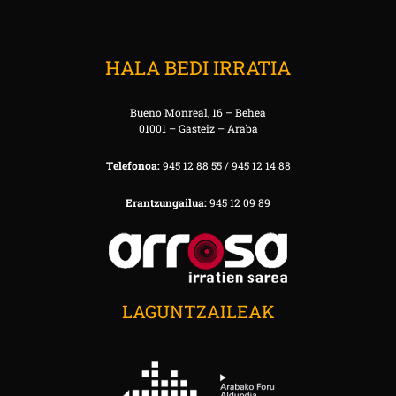
HALA BEDI IRRATIA
Bueno Monreal, 16 – Behea
01001 – Gasteiz – Araba
Telefonoa:
945 12 88 55 / 945 12 14 88
Erantzungailua:
945 12 09 89
LAGUNTZAILEAK