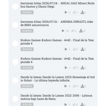
herriaren hitza: 2026/07/14 -  SHUAI JIAO: Mirari Riolo
bos Santos y Ekain Otegi.
00:54:51
2
1
0
herriaren hitza: 2026/07/21 -  ANDIMA ERRAZTI, rider 
de BMX amurrioarra
01:00:16
15
2
13
Kodoro Games: Kodoro Games - 4×42 - Final de la Tem
porada 4
01:03:42
1
0
2
Kodoro Games: Kodoro Games - 4×42 - Final de la Tem
porada 4
01:03:42
1
0
0
Dando la latam: Dando la Latam 1X23: Homenaje al Ind
io Solari - La última leyenda infinita.
00:59:13
2
0
0
Dando la latam: Dando la Latam 1X22: 2006 - Latinoa
mérica bajo luces de Neón.
01:01:35
1
0
0