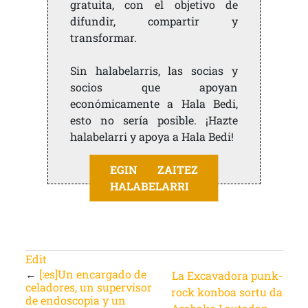
gratuita, con el objetivo de
difundir, compartir y
transformar.
Sin halabelarris, las socias y
socios que apoyan
económicamente a Hala Bedi,
esto no sería posible. ¡Hazte
halabelarri y apoya a Hala Bedi!
EGIN ZAITEZ
HALABELARRI
Edit
←
[:es]Un encargado de
La Excavadora punk-
celadores, un supervisor
rock konboa sortu da
de endoscopia y un