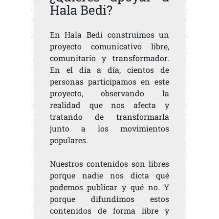
Hala Bedi?
En Hala Bedi construimos un
proyecto comunicativo libre,
comunitario y transformador.
En el día a día, cientos de
personas participamos en este
proyecto, observando la
realidad que nos afecta y
tratando de transformarla
junto a los movimientos
populares.
Nuestros contenidos son libres
porque nadie nos dicta qué
podemos publicar y qué no. Y
porque difundimos estos
contenidos de forma libre y