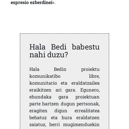
espresio ezberdinei
«.
Hala Bedi babestu
nahi duzu?
Hala Bedin proiektu
komunikatibo libre,
komunitario eta eraldatzailea
eraikitzen ari gara. Egunero,
ehundaka gara proiektuan
parte hartzen dugun pertsonak,
eragiten digun errealitatea
behatuz eta hura eraldatzen
saiatuz, herri mugimenduekin