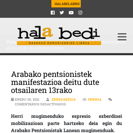
HALABELARRIS
Hala Bedi
>
Prensa
>
Arabako pentsionistek manifestazioa
deitu dute otsailaren 13rako
Arabako pentsionistek
manifestazioa deitu dute
otsailaren 13rako
ENERO 29, 2021
ERREDAKZIOA
IN
PRENSA
EN ARABAKO PENTSIONISTEK MANIFEST
COMENTARIOS DESACTIVADOS
Herri mugimenduko espresio ezberdinei
mobilizazioan parte hartzeko deia egin du
Arabako Pentsionistak Lanean mugimenduak.