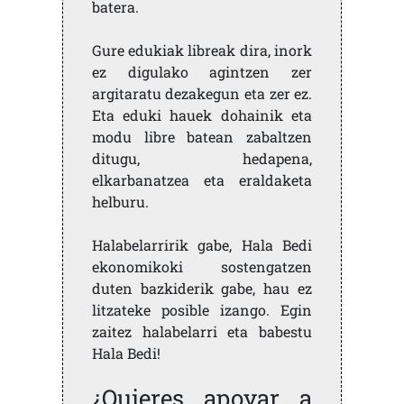
batera.
Gure edukiak libreak dira, inork
ez digulako agintzen zer
argitaratu dezakegun eta zer ez.
Eta eduki hauek dohainik eta
modu libre batean zabaltzen
ditugu, hedapena,
elkarbanatzea eta eraldaketa
helburu.
Halabelarririk gabe, Hala Bedi
ekonomikoki sostengatzen
duten bazkiderik gabe, hau ez
litzateke posible izango. Egin
zaitez halabelarri eta babestu
Hala Bedi!
¿Quieres apoyar a