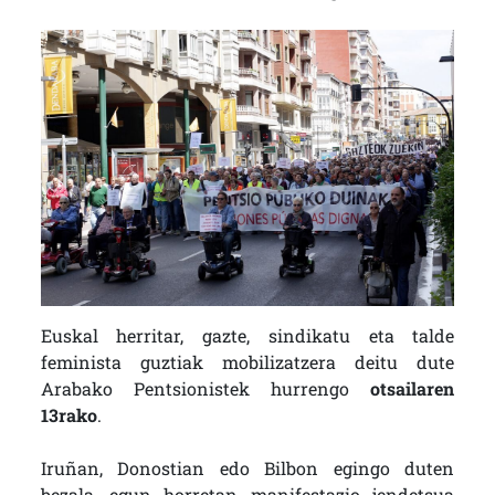
Euskal herritar, gazte, sindikatu eta talde
feminista guztiak mobilizatzera deitu dute
Arabako Pentsionistek hurrengo
otsailaren
13rako
.
Iruñan, Donostian edo Bilbon egingo duten
bezala, egun horretan manifestazio jendetsua