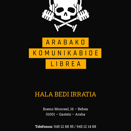
HALA BEDI IRRATIA
Bueno Monreal, 16 – Behea
01001 – Gasteiz – Araba
Telefonoa:
945 12 88 55 / 945 12 14 88