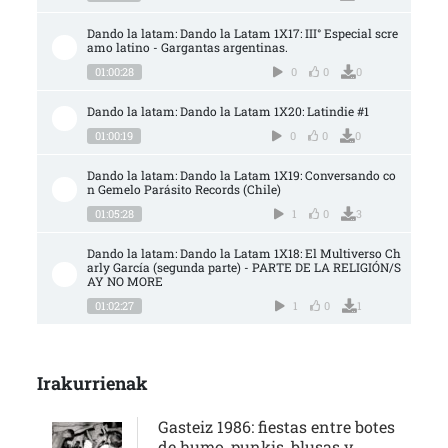
Dando la latam: Dando la Latam 1X17: III° Especial scre
amo latino - Gargantas argentinas.
01:00:28
0
0
0
Dando la latam: Dando la Latam 1X20: Latindie #1
01:00:19
0
0
0
Dando la latam: Dando la Latam 1X19: Conversando co
n Gemelo Parásito Records (Chile)
01:05:28
1
0
3
Dando la latam: Dando la Latam 1X18: El Multiverso Ch
arly García (segunda parte) - PARTE DE LA RELIGIÓN/S
AY NO MORE
01:02:27
1
0
1
Irakurrienak
Gasteiz 1986: fiestas entre botes
de humo, punkis, blusas y