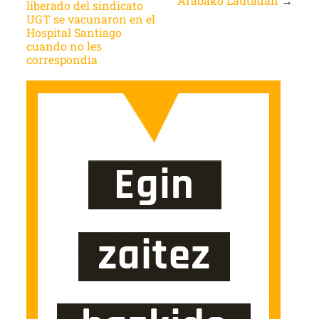
Arabako Lautadan
→
liberado del sindicato
UGT se vacunaron en el
Hospital Santiago
cuando no les
correspondía