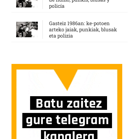
policía
Gasteiz 1986an: ke-potoen
arteko jaiak, punkiak, blusak
eta polizia