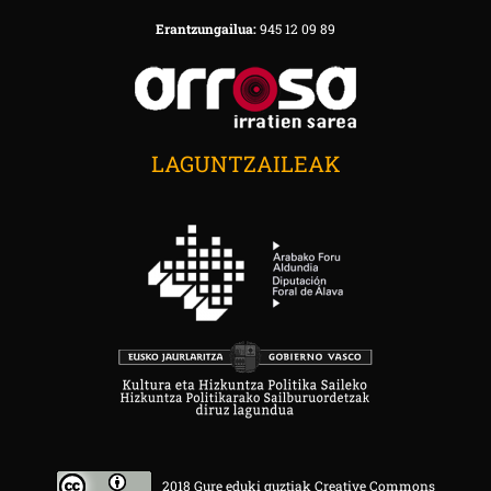
Erantzungailua:
945 12 09 89
LAGUNTZAILEAK
2018 Gure eduki guztiak Creative Commons