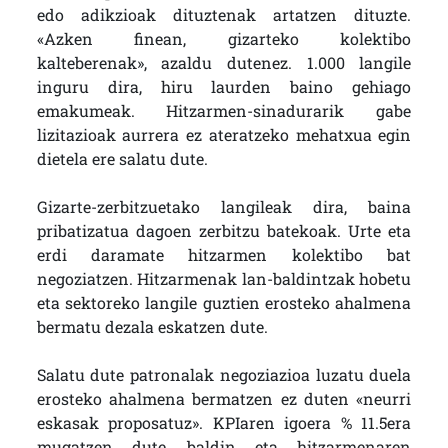
edo adikzioak dituztenak artatzen dituzte.
«Azken finean, gizarteko kolektibo
kalteberenak», azaldu dutenez. 1.000 langile
inguru dira, hiru laurden baino gehiago
emakumeak. Hitzarmen-sinadurarik gabe
lizitazioak aurrera ez ateratzeko mehatxua egin
dietela ere salatu dute.
Gizarte-zerbitzuetako langileak dira, baina
pribatizatua dagoen zerbitzu batekoak. Urte eta
erdi daramate hitzarmen kolektibo bat
negoziatzen. Hitzarmenak lan-baldintzak hobetu
eta sektoreko langile guztien erosteko ahalmena
bermatu dezala eskatzen dute.
Salatu dute patronalak negoziazioa luzatu duela
erosteko ahalmena bermatzen ez duten «neurri
eskasak proposatuz». KPIaren igoera % 11.5era
mugatzen dute, baldin eta hitzarmenaren