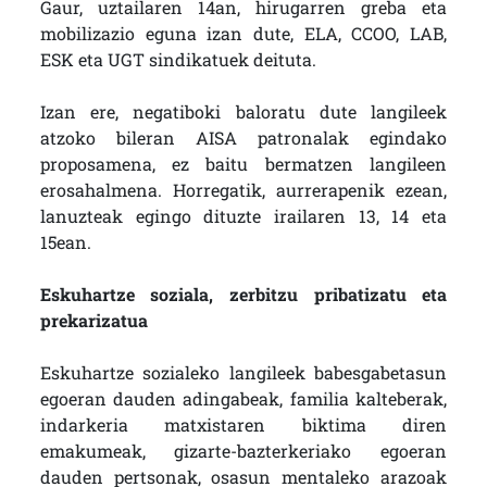
Gaur, uztailaren 14an, hirugarren greba eta
mobilizazio eguna izan dute, ELA, CCOO, LAB,
ESK eta UGT sindikatuek deituta.
Izan ere, negatiboki baloratu dute langileek
atzoko bileran AISA patronalak egindako
proposamena, ez baitu bermatzen langileen
erosahalmena. Horregatik, aurrerapenik ezean,
lanuzteak egingo dituzte irailaren 13, 14 eta
15ean.
Eskuhartze soziala, zerbitzu pribatizatu eta
prekarizatua
Eskuhartze sozialeko langileek babesgabetasun
egoeran dauden adingabeak, familia kalteberak,
indarkeria matxistaren biktima diren
emakumeak, gizarte-bazterkeriako egoeran
dauden pertsonak, osasun mentaleko arazoak