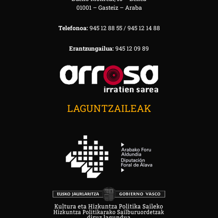
01001 – Gasteiz – Araba
Telefonoa:
945 12 88 55 / 945 12 14 88
Erantzungailua:
945 12 09 89
LAGUNTZAILEAK