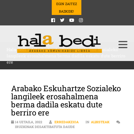
EGIN ZAITEZ
BAZKIDE!
Hala Bedi
>
Albisteak
>
Arabako Eskuhartze Sozialeko
langileek erosahalmena berma dadila eskatu dute berriro
ere
Arabako Eskuhartze Sozialeko
langileek erosahalmena
berma dadila eskatu dute
berriro ere
14 UZTAILA, 2022
ERREDAKZIOA
IN
ALBISTEAK
ARABAKO ESKUHARTZE SOZIALEKO
IRUZKINAK DESAKTIBATUTA DAUDE