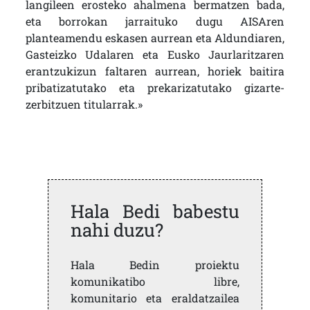
langileen erosteko ahalmena bermatzen bada,
eta borrokan jarraituko dugu AISAren
planteamendu eskasen aurrean eta Aldundiaren,
Gasteizko Udalaren eta Eusko Jaurlaritzaren
erantzukizun faltaren aurrean, horiek baitira
pribatizatutako eta prekarizatutako gizarte-
zerbitzuen titularrak.»
Hala Bedi babestu
nahi duzu?
Hala Bedin proiektu
komunikatibo libre,
komunitario eta eraldatzailea