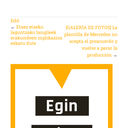
Edit
←
Etxez etxeko
[GALERÍA DE FOTOS] La
laguntzako langileek
plantilla de Mercedes no
erakundeen inplikazioa
acepta el preacuerdo y
eskatu dute
vuelve a parar la
producción
→