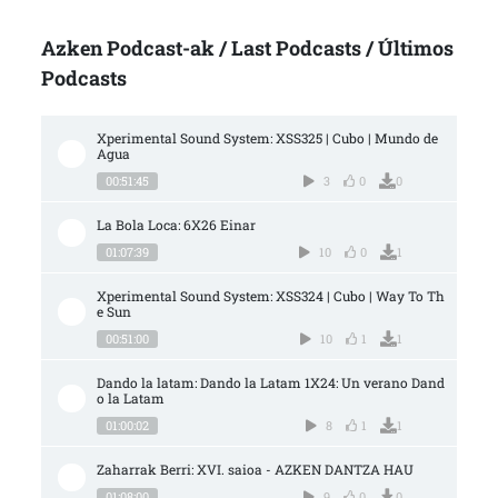
Azken Podcast-ak / Last Podcasts / Últimos
Podcasts
Xperimental Sound System: XSS325 | Cubo | Mundo de 
Agua
00:51:45
3
0
0
La Bola Loca: 6X26 Einar
01:07:39
10
0
1
Xperimental Sound System: XSS324 | Cubo | Way To Th
e Sun
00:51:00
10
1
1
Dando la latam: Dando la Latam 1X24: Un verano Dand
o la Latam
01:00:02
8
1
1
Zaharrak Berri: XVI. saioa - AZKEN DANTZA HAU
01:08:00
9
0
0