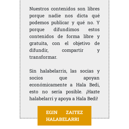
Nuestros contenidos son libres
porque nadie nos dicta qué
podemos publicar y qué no. Y
porque difundimos estos
contenidos de forma libre y
gratuita, con el objetivo de
difundir, compartir y
transformar.
Sin halabelarris, las socias y
socios que apoyan
económicamente a Hala Bedi,
esto no sería posible. ¡Hazte
halabelarri y apoya a Hala Bedi!
EGIN ZAITEZ
HALABELARRI