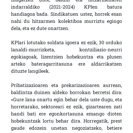
indarraldiko (2021-2024) KPIen batura
handiagoa bada. Sindikatuen ustez, horrek esan
nahi du hitzarmen kolektiboa murriztu egingo
dela, eta ez dute onartzen.
KPIari lotutako soldata igoera ez ezik, 30 orduko
lanaldi-murrizketa, kontziliazio-neurri
egokiagoak, lizentzien hobekuntza eta plusen
arteko bateragarritasuna ere aldarrikatzen
dituzte langileek.
Pribatizazioaren eta prekarizazioaren aurrean,
baldintza duinen aldeko borrokan berretsi dira:
«Gure lana onartu egin behar dela uste dugu, eta
horretarako, sektoreari ez ezik, gizartearen zati
handi bati ere egonkortasuna emango dioten
hobekuntzak lortu behar dira. Horregatik, prest
gaude edozein unetan negoziatzeko, betiere