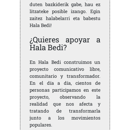
duten bazkiderik gabe, hau ez
litzateke posible izango. Egin
zaitez halabelarri eta babestu
Hala Bedi!
¿Quieres apoyar a
Hala Bedi?
En Hala Bedi construimos un
proyecto comunicativo libre,
comunitario y transformador.
En el día a día, cientos de
personas participamos en este
proyecto, observando la
realidad que nos afecta y
tratando de transformarla
junto a los movimientos
populares.