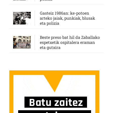
Gasteiz 1986an: ke-potoen
arteko jaiak, punkiak, blusak
eta polizia
Beste preso bat hil da Zaballako
espetxetik ospitalera eraman
eta gutxira