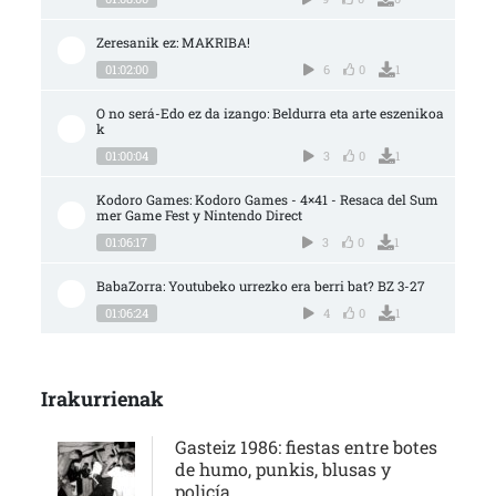
Zeresanik ez: MAKRIBA!
01:02:00
6
0
1
O no será-Edo ez da izango: Beldurra eta arte eszenikoa
k
01:00:04
3
0
1
Kodoro Games: Kodoro Games - 4×41 - Resaca del Sum
mer Game Fest y Nintendo Direct
01:06:17
3
0
1
BabaZorra: Youtubeko urrezko era berri bat? BZ 3-27
01:06:24
4
0
1
Irakurrienak
Gasteiz 1986: fiestas entre botes
de humo, punkis, blusas y
policía