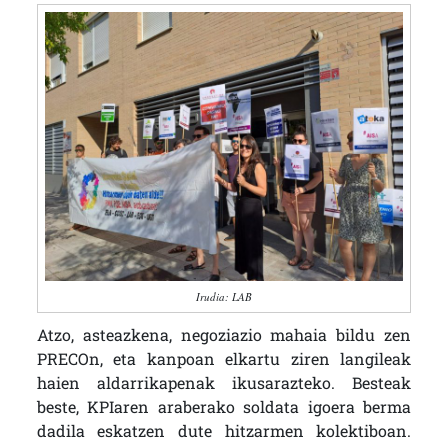
Irudia: LAB
Atzo, asteazkena, negoziazio mahaia bildu zen
PRECOn, eta kanpoan elkartu ziren langileak
haien aldarrikapenak ikusarazteko. Besteak
beste, KPIaren araberako soldata igoera berma
dadila eskatzen dute hitzarmen kolektiboan.