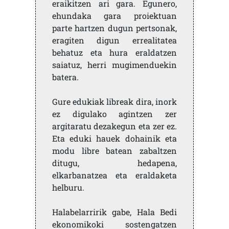
eraikitzen ari gara. Egunero,
ehundaka gara proiektuan
parte hartzen dugun pertsonak,
eragiten digun errealitatea
behatuz eta hura eraldatzen
saiatuz, herri mugimenduekin
batera.
Gure edukiak libreak dira, inork
ez digulako agintzen zer
argitaratu dezakegun eta zer ez.
Eta eduki hauek dohainik eta
modu libre batean zabaltzen
ditugu, hedapena,
elkarbanatzea eta eraldaketa
helburu.
Halabelarririk gabe, Hala Bedi
ekonomikoki sostengatzen