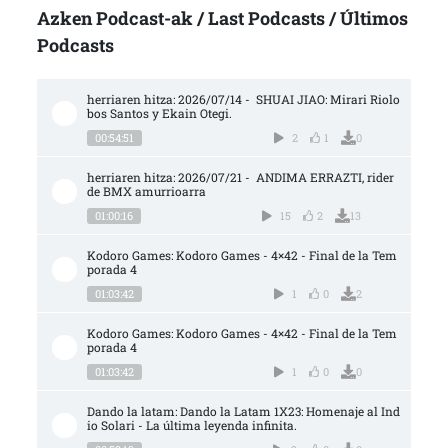
Azken Podcast-ak / Last Podcasts / Últimos
Podcasts
herriaren hitza: 2026/07/14 -  SHUAI JIAO: Mirari Riolo
bos Santos y Ekain Otegi.
00:54:51
2
1
0
herriaren hitza: 2026/07/21 -  ANDIMA ERRAZTI, rider 
de BMX amurrioarra
01:00:16
15
2
13
Kodoro Games: Kodoro Games - 4×42 - Final de la Tem
porada 4
01:03:42
1
0
2
Kodoro Games: Kodoro Games - 4×42 - Final de la Tem
porada 4
01:03:42
1
0
0
Dando la latam: Dando la Latam 1X23: Homenaje al Ind
io Solari - La última leyenda infinita.