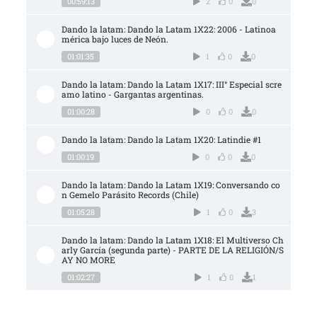
00:59:13
2
0
0
Dando la latam: Dando la Latam 1X22: 2006 - Latinoa
mérica bajo luces de Neón.
01:01:35
1
0
0
Dando la latam: Dando la Latam 1X17: III° Especial scre
amo latino - Gargantas argentinas.
01:00:28
0
0
0
Dando la latam: Dando la Latam 1X20: Latindie #1
01:00:19
0
0
0
Dando la latam: Dando la Latam 1X19: Conversando co
n Gemelo Parásito Records (Chile)
01:05:28
1
0
3
Dando la latam: Dando la Latam 1X18: El Multiverso Ch
arly García (segunda parte) - PARTE DE LA RELIGIÓN/S
AY NO MORE
01:02:27
1
0
1