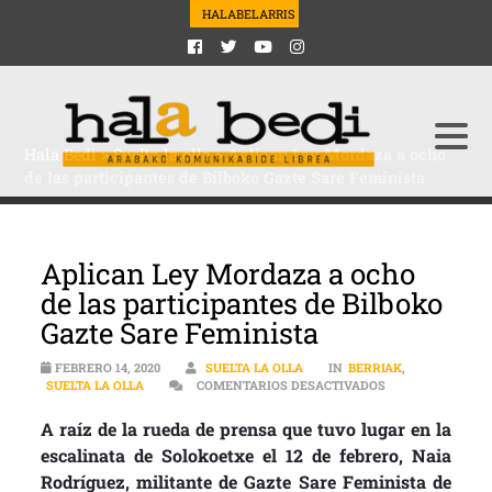
HALABELARRIS
Hala Bedi
>
Suelta la olla
>
Aplican Ley Mordaza a ocho
de las participantes de Bilboko Gazte Sare Feminista
Aplican Ley Mordaza a ocho
de las participantes de Bilboko
Gazte Sare Feminista
FEBRERO 14, 2020
SUELTA LA OLLA
IN
BERRIAK
,
EN APLICAN LEY
SUELTA LA OLLA
COMENTARIOS DESACTIVADOS
A raíz de la rueda de prensa que tuvo lugar en la
escalinata de Solokoetxe el 12 de febrero, Naia
Rodríguez, militante de Gazte Sare Feminista de