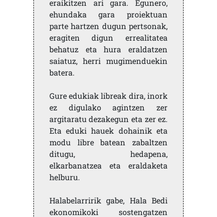
eraikitzen ari gara. Egunero,
ehundaka gara proiektuan
parte hartzen dugun pertsonak,
eragiten digun errealitatea
behatuz eta hura eraldatzen
saiatuz, herri mugimenduekin
batera.
Gure edukiak libreak dira, inork
ez digulako agintzen zer
argitaratu dezakegun eta zer ez.
Eta eduki hauek dohainik eta
modu libre batean zabaltzen
ditugu, hedapena,
elkarbanatzea eta eraldaketa
helburu.
Halabelarririk gabe, Hala Bedi
ekonomikoki sostengatzen