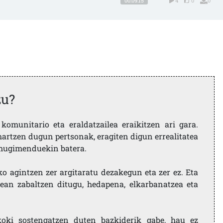
00:09:15
4
0
0
zu?
komunitario eta eraldatzailea eraikitzen ari gara.
artzen dugun pertsonak, eragiten digun errealitatea
i mugimenduekin batera.
ko agintzen zer argitaratu dezakegun eta zer ez. Eta
ean zabaltzen ditugu, hedapena, elkarbanatzea eta
koki sostengatzen duten bazkiderik gabe, hau ez