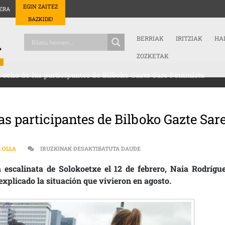
EGIN ZAITEZ
ERA
BAZKIDE!
BERRIAK
IRITZIAK
HA
ZOZKETAK
ocho de las participantes de Bilboko Gazte Sare Feminista
s participantes de Bilboko Gazte Sar
APLICAN LEY MORDAZA A OCH
A OLLA
IRUZKINAK DESAKTIBATUTA DAUDE
 escalinata de Solokoetxe el 12 de febrero, Naia Rodrígue
explicado la situación que vivieron en agosto.