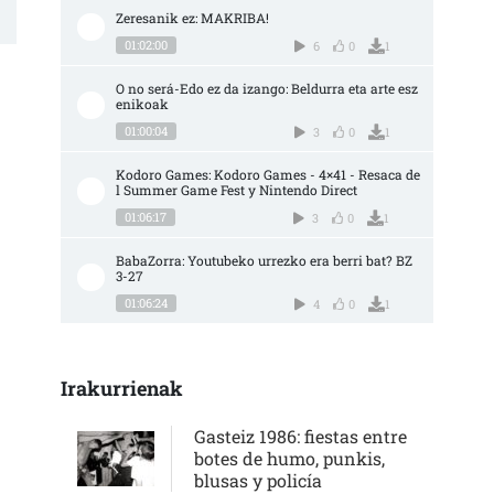
Zeresanik ez: MAKRIBA!
01:02:00
6
0
1
O no será-Edo ez da izango: Beldurra eta arte esz
enikoak
01:00:04
3
0
1
Kodoro Games: Kodoro Games - 4×41 - Resaca de
l Summer Game Fest y Nintendo Direct
01:06:17
3
0
1
BabaZorra: Youtubeko urrezko era berri bat? BZ 
3-27
01:06:24
4
0
1
Irakurrienak
Gasteiz 1986: fiestas entre
botes de humo, punkis,
blusas y policía