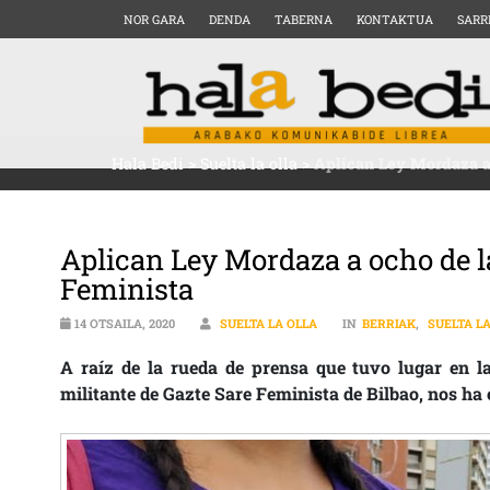
NOR GARA
DENDA
TABERNA
KONTAKTUA
SARR
Hala Bedi
>
Suelta la olla
>
Aplican Ley Mordaza a 
Aplican Ley Mordaza a ocho de la
Feminista
14 OTSAILA, 2020
SUELTA LA OLLA
IN
BERRIAK
,
SUELTA L
A raíz de la rueda de prensa que tuvo lugar en la
militante de Gazte Sare Feminista de Bilbao, nos ha 