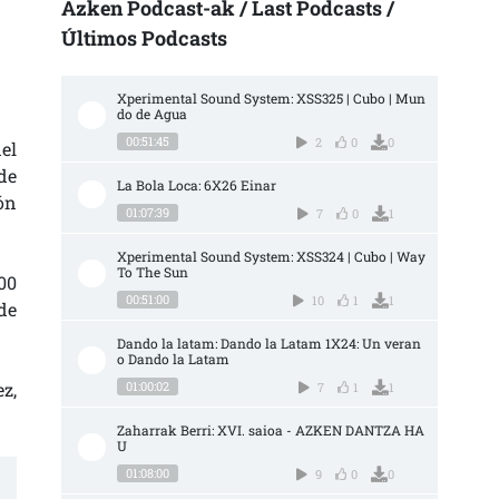
Azken Podcast-ak / Last Podcasts /
Últimos Podcasts
Xperimental Sound System: XSS325 | Cubo | Mun
do de Agua
00:51:45
2
0
0
el
de
La Bola Loca: 6X26 Einar
ón
01:07:39
7
0
1
Xperimental Sound System: XSS324 | Cubo | Way 
To The Sun
00
00:51:00
10
1
1
de
Dando la latam: Dando la Latam 1X24: Un veran
o Dando la Latam
z,
01:00:02
7
1
1
Zaharrak Berri: XVI. saioa - AZKEN DANTZA HA
U
01:08:00
9
0
0