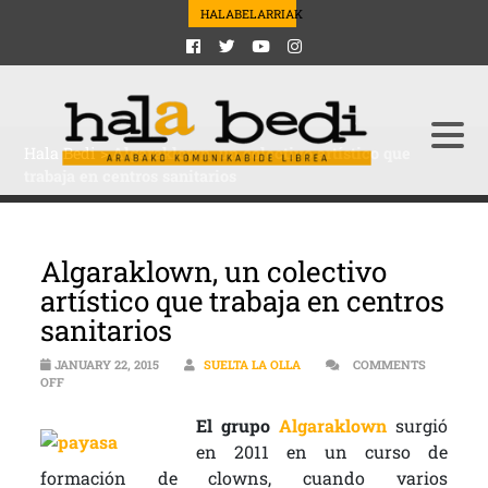
HALABELARRIAK
Hala Bedi
>
Algaraklown, un colectivo artístico que
trabaja en centros sanitarios
Algaraklown, un colectivo
artístico que trabaja en centros
sanitarios
JANUARY 22, 2015
SUELTA LA OLLA
COMMENTS
ON ALGARAKLOWN, UN COLECTIVO ARTÍSTICO QUE TRABAJA EN CEN
OFF
El grupo
Algaraklown
surgió
en 2011 en un curso de
formación de clowns, cuando varios