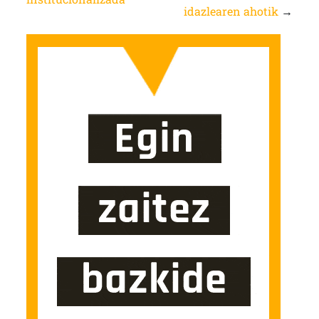
idazlearen ahotik
→