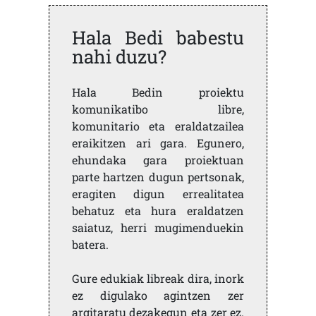
Hala Bedi babestu
nahi duzu?
Hala Bedin proiektu
komunikatibo libre,
komunitario eta eraldatzailea
eraikitzen ari gara. Egunero,
ehundaka gara proiektuan
parte hartzen dugun pertsonak,
eragiten digun errealitatea
behatuz eta hura eraldatzen
saiatuz, herri mugimenduekin
batera.
Gure edukiak libreak dira, inork
ez digulako agintzen zer
argitaratu dezakegun eta zer ez.