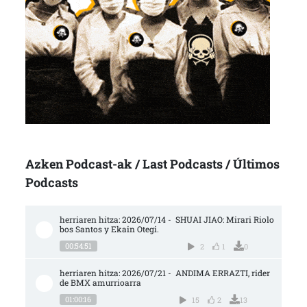
Azken Podcast-ak / Last Podcasts / Últimos
Podcasts
herriaren hitza: 2026/07/14 -  SHUAI JIAO: Mirari Riolo
bos Santos y Ekain Otegi.
00:54:51
2
1
0
herriaren hitza: 2026/07/21 -  ANDIMA ERRAZTI, rider 
de BMX amurrioarra
01:00:16
15
2
13