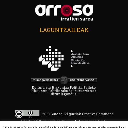
LAGUNTZAILEAK
2018 Gure eduki guztiak Creative Commons
Aitortu 4.0 Nazioartekoa Baimen baten mende daude.
Web gune honek cookieak erabiltzen ditu zure nabigatzailea