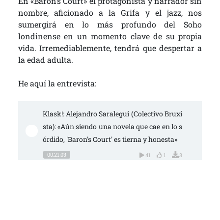
En «Baron’s Court» el protagonista y narrador sin
nombre, aficionado a la Grifa y el jazz, nos
sumergirá en lo más profundo del Soho
londinense en un momento clave de su propia
vida. Irremediablemente, tendrá que despertar a
la edad adulta.
He aquí la entrevista:
Klask!: Alejandro Saralegui (Colectivo Bruxi
sta): «Aún siendo una novela que cae en lo s
órdido, 'Baron's Court' es tierna y honesta»
00:21:03
41
1
3