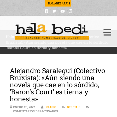
HALABELARRIS
Hala Bedi
>
Berriak
>
Alejandro Saralegui (Colectivo
Bruxista): «Aún siendo una novela que cae en lo sórdido,
‘Baron’s Court’ es tierna y honesta»
Alejandro Saralegui (Colectivo
Bruxista): «Aún siendo una
novela que cae en lo sórdido,
‘Baron’s Court’ es tierna y
honesta»
ENERO 20, 2022
KLASK!
IN
BERRIAK
EN ALEJANDRO SARALEGUI (COLECTIVO B
COMENTARIOS DESACTIVADOS