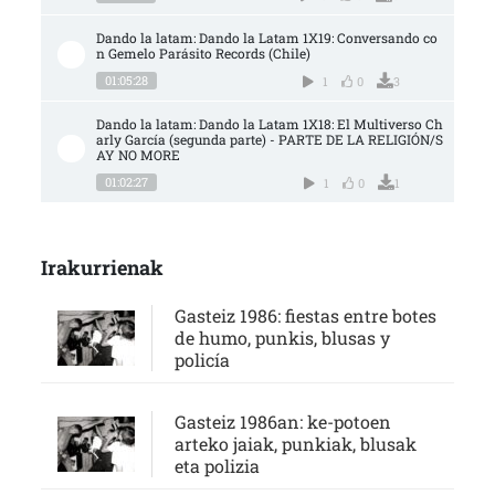
Dando la latam: Dando la Latam 1X19: Conversando co
n Gemelo Parásito Records (Chile)
01:05:28
1
0
3
Dando la latam: Dando la Latam 1X18: El Multiverso Ch
arly García (segunda parte) - PARTE DE LA RELIGIÓN/S
AY NO MORE
01:02:27
1
0
1
Irakurrienak
Gasteiz 1986: fiestas entre botes
de humo, punkis, blusas y
policía
Gasteiz 1986an: ke-potoen
arteko jaiak, punkiak, blusak
eta polizia