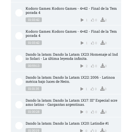
Kodoro Games: Kodoro Games - 4×42 - Final de la Tem
porada 4
01:03:42
1
0
2
Kodoro Games: Kodoro Games - 4×42 - Final de la Tem
porada 4
01:03:42
1
0
0
Dando la latam: Dando la Latam 1X23: Homenaje al Ind
io Solari - La última leyenda infinita.
00:59:13
2
0
0
Dando la latam: Dando la Latam 1X22: 2006 - Latinoa
mérica bajo luces de Neón.
01:01:35
1
0
0
Dando la latam: Dando la Latam 1X17: III° Especial scre
amo latino - Gargantas argentinas.
01:00:28
0
0
0
Dando la latam: Dando la Latam 1X20: Latindie #1
01:00:19
0
0
0