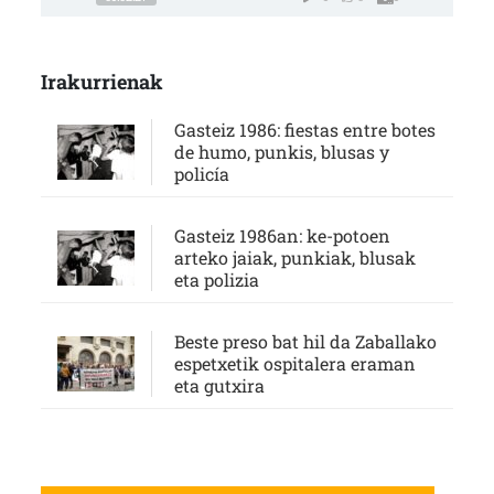
Irakurrienak
Gasteiz 1986: fiestas entre botes
de humo, punkis, blusas y
policía
Gasteiz 1986an: ke-potoen
arteko jaiak, punkiak, blusak
eta polizia
Beste preso bat hil da Zaballako
espetxetik ospitalera eraman
eta gutxira