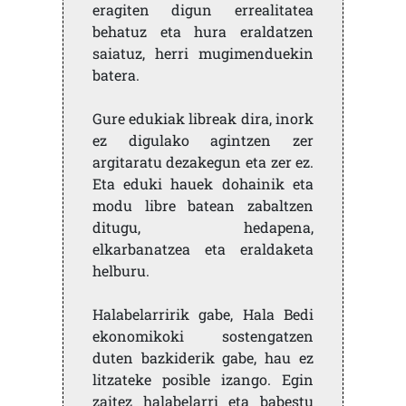
eragiten digun errealitatea
behatuz eta hura eraldatzen
saiatuz, herri mugimenduekin
batera.
Gure edukiak libreak dira, inork
ez digulako agintzen zer
argitaratu dezakegun eta zer ez.
Eta eduki hauek dohainik eta
modu libre batean zabaltzen
ditugu, hedapena,
elkarbanatzea eta eraldaketa
helburu.
Halabelarririk gabe, Hala Bedi
ekonomikoki sostengatzen
duten bazkiderik gabe, hau ez
litzateke posible izango. Egin
zaitez halabelarri eta babestu