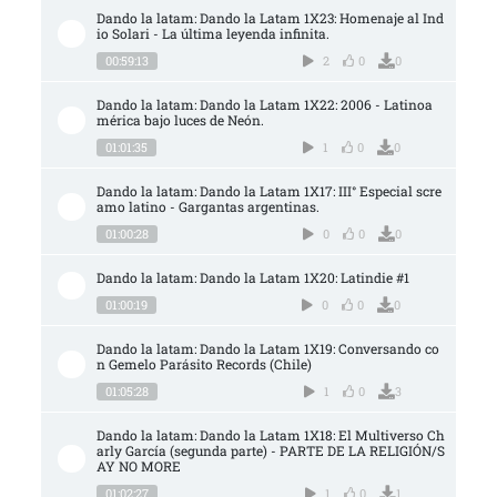
Dando la latam: Dando la Latam 1X23: Homenaje al Ind
io Solari - La última leyenda infinita.
00:59:13
2
0
0
Dando la latam: Dando la Latam 1X22: 2006 - Latinoa
mérica bajo luces de Neón.
01:01:35
1
0
0
Dando la latam: Dando la Latam 1X17: III° Especial scre
amo latino - Gargantas argentinas.
01:00:28
0
0
0
Dando la latam: Dando la Latam 1X20: Latindie #1
01:00:19
0
0
0
Dando la latam: Dando la Latam 1X19: Conversando co
n Gemelo Parásito Records (Chile)
01:05:28
1
0
3
Dando la latam: Dando la Latam 1X18: El Multiverso Ch
arly García (segunda parte) - PARTE DE LA RELIGIÓN/S
AY NO MORE
01:02:27
1
0
1