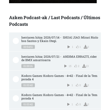
Azken Podcast-ak / Last Podcasts / Últimos
Podcasts
herriaren hitza: 2026/07/14 -  SHUAI JIAO: Mirari Riolo
bos Santos y Ekain Otegi.
00:54:51
1
1
0
herriaren hitza: 2026/07/21 -  ANDIMA ERRAZTI, rider 
de BMX amurrioarra
01:00:16
15
2
13
Kodoro Games: Kodoro Games - 4×42 - Final de la Tem
porada 4
01:03:42
1
0
2
Kodoro Games: Kodoro Games - 4×42 - Final de la Tem
porada 4
01:03:42
1
0
0