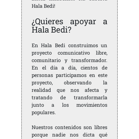
Hala Bedi!
¿Quieres apoyar a
Hala Bedi?
En Hala Bedi construimos un
proyecto comunicativo libre,
comunitario y transformador.
En el día a día, cientos de
personas participamos en este
proyecto, observando la
realidad que nos afecta y
tratando de transformarla
junto a los movimientos
populares.
Nuestros contenidos son libres
porque nadie nos dicta qué