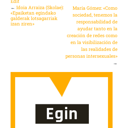
Edit
←
Idoia Arraiza (Skolae):
María Gómez: «Como
«Epaiketan egindako
sociedad, tenemos la
galderak lotsagarriak
responsabilidad de
izan ziren»
ayudar tanto en la
creación de redes como
en la visibilización de
las realidades de
personas intersexuales»
→