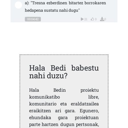
a): "Tresna ezberdinen bitartez borrokaren 
hedapena sustatu nahi dugu"
00:04:42
21
0
0
Hala Bedi babestu
nahi duzu?
Hala Bedin proiektu
komunikatibo libre,
komunitario eta eraldatzailea
eraikitzen ari gara. Egunero,
ehundaka gara proiektuan
parte hartzen dugun pertsonak,