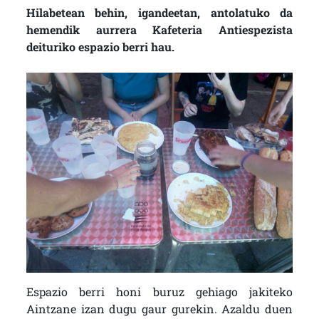
Hilabetean behin, igandeetan, antolatuko da
hemendik aurrera Kafeteria Antiespezista
deituriko espazio berri hau.
Espazio berri honi buruz gehiago jakiteko
Aintzane izan dugu gaur gurekin. Azaldu duen