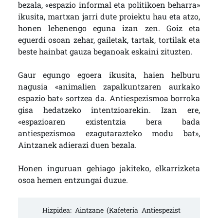
bezala, «espazio informal eta politikoen beharra»
ikusita, martxan jarri dute proiektu hau eta atzo,
honen lehenengo eguna izan zen. Goiz eta
eguerdi osoan zehar, gailetak, tartak, tortilak eta
beste hainbat gauza beganoak eskaini zituzten.
Gaur egungo egoera ikusita, haien helburu
nagusia «animalien zapalkuntzaren aurkako
espazio bat» sortzea da. Antiespezismoa borroka
gisa hedatzeko intentzioarekin. Izan ere,
«espazioaren existentzia bera bada
antiespezismoa ezagutarazteko modu bat»,
Aintzanek adierazi duen bezala.
Honen inguruan gehiago jakiteko, elkarrizketa
osoa hemen entzungai duzue.
Hizpidea: Aintzane (Kafeteria Antiespezist