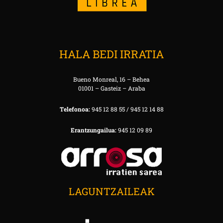
HALA BEDI IRRATIA
Bueno Monreal, 16 – Behea
01001 – Gasteiz – Araba
Telefonoa:
945 12 88 55 / 945 12 14 88
Erantzungailua:
945 12 09 89
LAGUNTZAILEAK