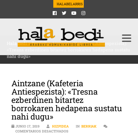
HALABELARRIS
Hala Bedi
>
Berriak
>
Aintzane (Kafeteria Antiespezista):
«Tresna ezberdinen bitartez borrokaren hedapena sustatu
nahi dugu»
Aintzane (Kafeteria
Antiespezista): «Tresna
ezberdinen bitartez
borrokaren hedapena sustatu
nahi dugu»
JUNIO 17, 2019
HIZPIDEA
IN
BERRIAK
EN AINTZANE (KAFETERIA ANTIESPEZI
COMENTARIOS DESACTIVADOS