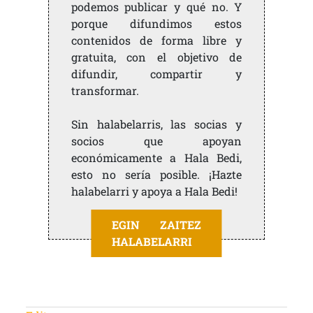
podemos publicar y qué no. Y
porque difundimos estos
contenidos de forma libre y
gratuita, con el objetivo de
difundir, compartir y
transformar.
Sin halabelarris, las socias y
socios que apoyan
económicamente a Hala Bedi,
esto no sería posible. ¡Hazte
halabelarri y apoya a Hala Bedi!
EGIN ZAITEZ
HALABELARRI