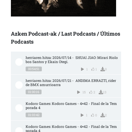
Azken Podcast-ak / Last Podcasts / Últimos
Podcasts
herriaren hitza: 2026/07/14 -  SHUAI JIAO: Mirari Riolo
bos Santos y Ekain Otegi.
00:54:51
1
1
0
herriaren hitza: 2026/07/21 -  ANDIMA ERRAZTI, rider 
de BMX amurrioarra
01:00:16
15
2
13
Kodoro Games: Kodoro Games - 4×42 - Final de la Tem
porada 4
01:03:42
1
0
2
Kodoro Games: Kodoro Games - 4×42 - Final de la Tem
porada 4