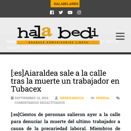
HALABELARRIS
Hala Bedi
>
Prensa
>
[:es]Aiaraldea sale a la calle tras la
muerte un trabajador en Tubacex
[:es]Aiaraldea sale a la calle
tras la muerte un trabajador en
Tubacex
SEPTIEMBRE 19, 2019
ERREDAKZIOA
IN
PRENSA
EN [:ES]AIARALDEA SALE A LA CALLE 
COMENTARIOS DESACTIVADOS
[:es]Cientos de personas salieron ayer a la calle
para denuciar la muerte del ultimo trabajador a
causa de la precariedad laboral. Miembros de