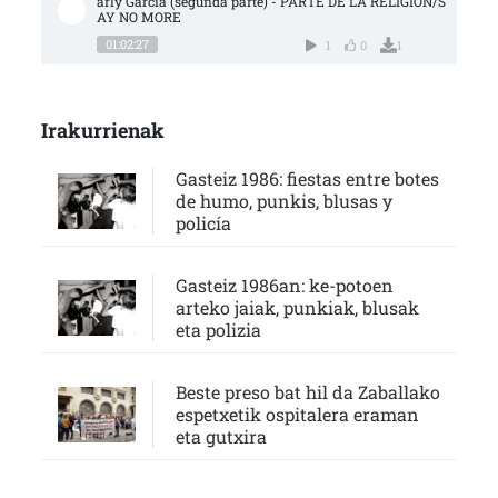
arly García (segunda parte) - PARTE DE LA RELIGIÓN/S
AY NO MORE
01:02:27
1
0
1
Irakurrienak
Gasteiz 1986: fiestas entre botes
de humo, punkis, blusas y
policía
Gasteiz 1986an: ke-potoen
arteko jaiak, punkiak, blusak
eta polizia
Beste preso bat hil da Zaballako
espetxetik ospitalera eraman
eta gutxira