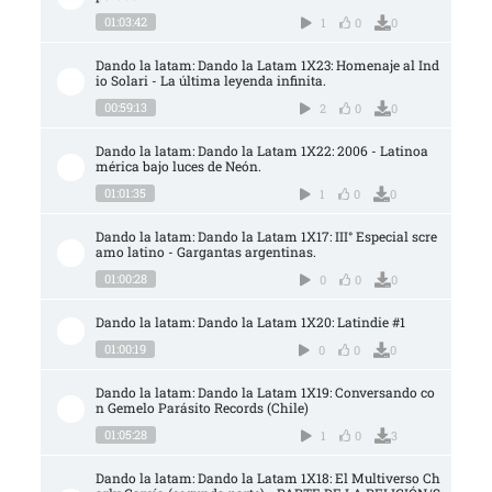
01:03:42
1
0
0
Dando la latam: Dando la Latam 1X23: Homenaje al Ind
io Solari - La última leyenda infinita.
00:59:13
2
0
0
Dando la latam: Dando la Latam 1X22: 2006 - Latinoa
mérica bajo luces de Neón.
01:01:35
1
0
0
Dando la latam: Dando la Latam 1X17: III° Especial scre
amo latino - Gargantas argentinas.
01:00:28
0
0
0
Dando la latam: Dando la Latam 1X20: Latindie #1
01:00:19
0
0
0
Dando la latam: Dando la Latam 1X19: Conversando co
n Gemelo Parásito Records (Chile)
01:05:28
1
0
3
Dando la latam: Dando la Latam 1X18: El Multiverso Ch