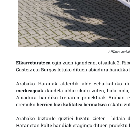
AHTaren aurkak
Elkarretaratzea
egin zuen igandean, otsailak 2, Rib
Gasteiz eta Burgos lotuko dituen abiadura handiko 
Arabako Haranak alderdik alde zeharkatuko d
merkeagoak
daudela aldarrikatu zuten, hala nola
Abiadura handiko trenaren proiektuak Araban er
eremuko
herrien bizi kalitatea bermatzea
eskatu zu
Arabako biztanle guztiei luzatu zieten bidaia
Haranetan kalte handiak eragingo dituen proiektu