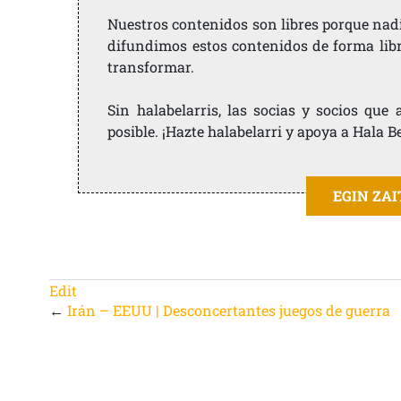
Nuestros contenidos son libres porque nad
difundimos estos contenidos de forma libre
transformar.
Sin halabelarris, las socias y socios qu
posible. ¡Hazte halabelarri y apoya a Hala B
EGIN ZA
Edit
←
Irán – EEUU | Desconcertantes juegos de guerra