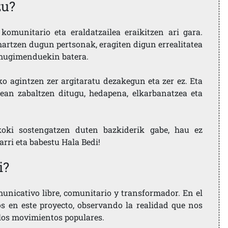
zu?
komunitario eta eraldatzailea eraikitzen ari gara.
artzen dugun pertsonak, eragiten digun errealitatea
i mugimenduekin batera.
ko agintzen zer argitaratu dezakegun eta zer ez. Eta
ean zabaltzen ditugu, hedapena, elkarbanatzea eta
koki sostengatzen duten bazkiderik gabe, hau ez
larri eta babestu Hala Bedi!
i?
nicativo libre, comunitario y transformador. En el
os en este proyecto, observando la realidad que nos
 los movimientos populares.