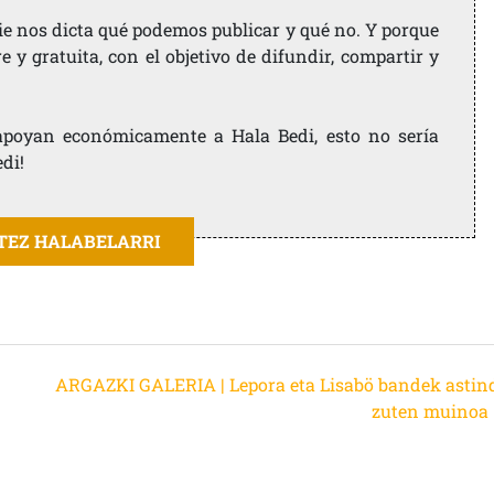
ie nos dicta qué podemos publicar y qué no. Y porque
 y gratuita, con el objetivo de difundir, compartir y
e apoyan económicamente a Hala Bedi, esto no sería
edi!
ITEZ HALABELARRI
ARGAZKI GALERIA | Lepora eta Lisabö bandek astin
zuten muinoa