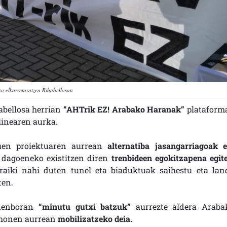
o elkarretaratzea Ribabellosan
abellosa herrian
“AHTrik EZ! Arabako Haranak”
plataform
linearen aurka.
uen proiektuaren aurrean
alternatiba jasangarriagoak e
, dagoeneko existitzen diren
trenbideen egokitzapena egit
aiki nahi duten tunel eta biaduktuak saihestu eta lan
ten.
 denboran
“minutu gutxi batzuk”
aurrezte aldera Araba
 honen aurrean
mobilizatzeko deia.