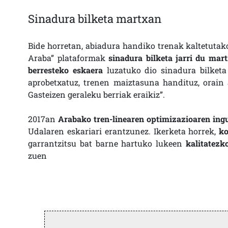
Sinadura bilketa martxan
Bide horretan, abiadura handiko trenak kaltetutak
Araba” plataformak
sinadura bilketa jarri du mar
berresteko eskaera
luzatuko dio sinadura bilketa
aprobetxatuz, trenen maiztasuna handituz, orain a
Gasteizen geraleku berriak eraikiz”.
2017an
Arabako tren-linearen optimizazioaren ing
Udalaren eskariari erantzunez. Ikerketa horrek,
ko
garrantzitsu bat barne hartuko lukeen
kalitatezk
zuen