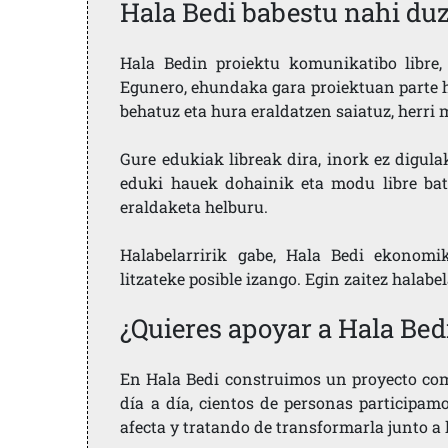
Hala Bedi babestu nahi du
Hala Bedin proiektu komunikatibo libre, 
Egunero, ehundaka gara proiektuan parte h
behatuz eta hura eraldatzen saiatuz, herr
Gure edukiak libreak dira, inork ez digula
eduki hauek dohainik eta modu libre bat
eraldaketa helburu.
Halabelarririk gabe, Hala Bedi ekonomi
litzateke posible izango. Egin zaitez halabe
¿Quieres apoyar a Hala Bed
En Hala Bedi construimos un proyecto comu
día a día, cientos de personas participam
afecta y tratando de transformarla junto a