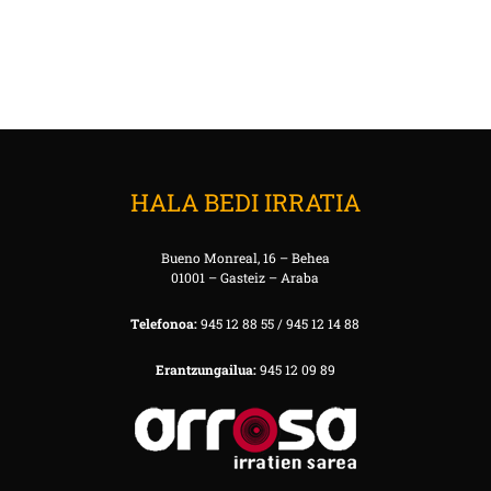
HALA BEDI IRRATIA
Bueno Monreal, 16 – Behea
01001 – Gasteiz – Araba
Telefonoa:
945 12 88 55 / 945 12 14 88
Erantzungailua:
945 12 09 89