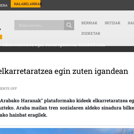
HALABELARRIAK
RERA
BERRIAK
IRITZIAK
HA
ZOZKETAK
elkarretaratzea egin zuten igandean Ribabellosan
lkarretaratzea egin zuten igandean
ON AHTAREN PROIEKTUAREN AURKAKO ELKARRETARATZEA EGIN ZUT
ENTS OFF
 Arabako Haranak" plataformako kideek elkarretaratzea eg
teko. Araba mailan tren sozialaren aldeko sinadura bilke
ako hainbat eragilek.