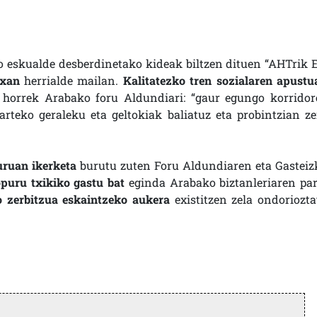
o eskualde desberdinetako kideak biltzen dituen “AHTrik E
txan
herrialde mailan.
Kalitatezko tren sozialaren apustu
 horrek Arabako foru Aldundiari: “gaur egungo korridor
rteko geraleku eta geltokiak baliatuz eta probintzian ze
uruan ikerketa
burutu zuten Foru Aldundiaren eta Gasteiz
puru txikiko gastu bat
eginda Arabako biztanleriaren par
o zerbitzua eskaintzeko aukera
existitzen zela ondoriozta