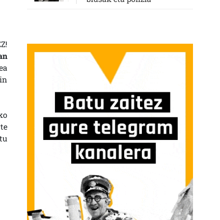
Z!
an
ea
in
ko
te
tu