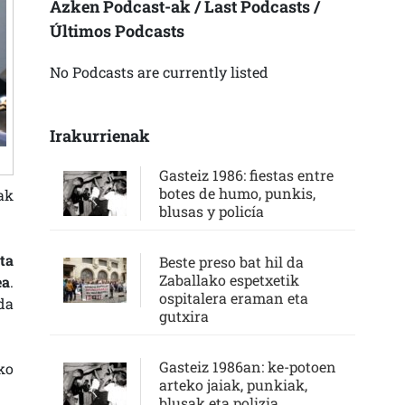
Azken Podcast-ak / Last Podcasts /
Últimos Podcasts
No Podcasts are currently listed
Irakurrienak
Gasteiz 1986: fiestas entre
botes de humo, punkis,
ak
blusas y policía
ta
Beste preso bat hil da
Zaballako espetxetik
ea
.
ospitalera eraman eta
da
gutxira
Gasteiz 1986an: ke-potoen
ko
arteko jaiak, punkiak,
blusak eta polizia