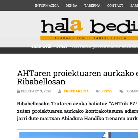
INFORMAZIOA
DENDA
TABERNA
CONTACT
SAR
Hala Bedi
>
Press
>
AHTaren proiektuaren aurkako 
AHTaren proiektuaren aurkako e
Ribabellosan
FEBRUARY 3, 2020
ERREDAKZIOA
IN
PRESS
COMM
Ribabellosako Trufaren azoka baliatuz "AHTrik EZ!
zuten proiektuaren aurkako kontrakotasuna adieraz
jarri dute martxan Abiadura Handiko trenaren aurk