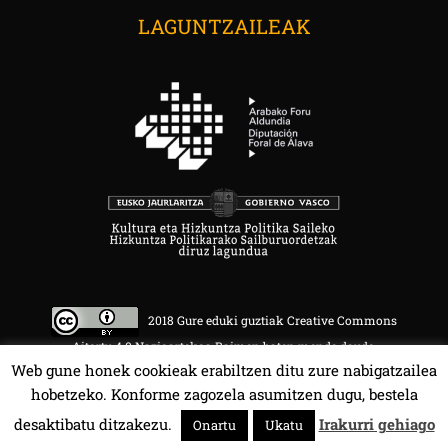
LAGUNTZAILEAK
2018 Gure eduki guztiak Creative Commons
Aitortu 4.0 Nazioartekoa Baimen baten mende daude.
Web gune honek cookieak erabiltzen ditu zure nabigatzailea
hobetzeko. Konforme zagozela asumitzen dugu, bestela
desaktibatu ditzakezu.
Irakurri gehiago
Onartu
Ukatu
HALA BEDI BAT 107.4 MHz.