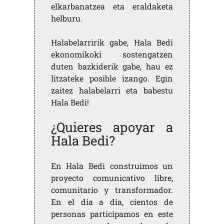
elkarbanatzea eta eraldaketa
helburu.
Halabelarririk gabe, Hala Bedi
ekonomikoki sostengatzen
duten bazkiderik gabe, hau ez
litzateke posible izango. Egin
zaitez halabelarri eta babestu
Hala Bedi!
¿Quieres apoyar a
Hala Bedi?
En Hala Bedi construimos un
proyecto comunicativo libre,
comunitario y transformador.
En el día a día, cientos de
personas participamos en este