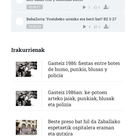
01:06:17
3
0
1
BabaZorra: Youtubeko urrezko era berri bat? BZ 3-27
01:06:24
4
0
1
Irakurrienak
Gasteiz 1986: fiestas entre botes
de humo, punkis, blusas y
policía
Gasteiz 1986an: ke-potoen
arteko jaiak, punkiak, blusak
eta polizia
Beste preso bat hil da Zaballako
espetxetik ospitalera eraman
eta gutxira