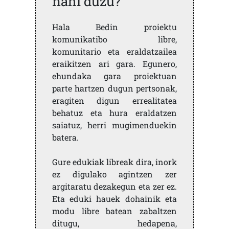
nahi duzu?
Hala Bedin proiektu
komunikatibo libre,
komunitario eta eraldatzailea
eraikitzen ari gara. Egunero,
ehundaka gara proiektuan
parte hartzen dugun pertsonak,
eragiten digun errealitatea
behatuz eta hura eraldatzen
saiatuz, herri mugimenduekin
batera.
Gure edukiak libreak dira, inork
ez digulako agintzen zer
argitaratu dezakegun eta zer ez.
Eta eduki hauek dohainik eta
modu libre batean zabaltzen
ditugu, hedapena,