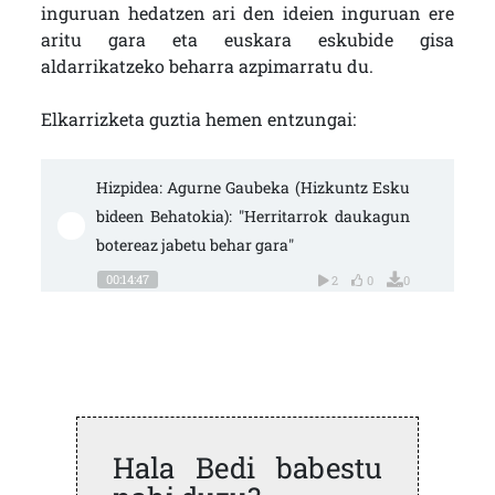
inguruan hedatzen ari den ideien inguruan ere
aritu gara eta euskara eskubide gisa
aldarrikatzeko beharra azpimarratu du.
Elkarrizketa guztia hemen entzungai:
Hizpidea: Agurne Gaubeka (Hizkuntz Esku
bideen Behatokia): "Herritarrok daukagun 
botereaz jabetu behar gara"
00:14:47
2
0
0
Hala Bedi babestu