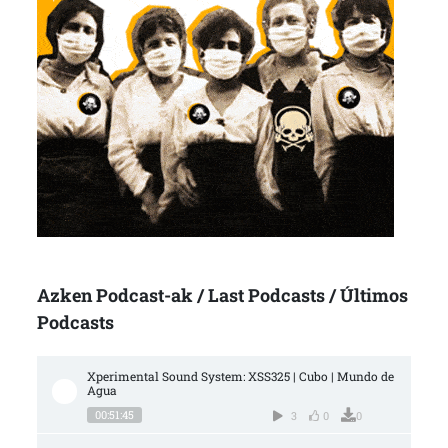
Azken Podcast-ak / Last Podcasts / Últimos
Podcasts
Xperimental Sound System: XSS325 | Cubo | Mundo de 
Agua
00:51:45
3
0
0