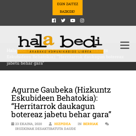
EGIN ZAITEZ
BAZKIDE!
Hala Bedi
>
Berriak
>
Agurne Gaubeka (Hizkuntz
Eskubideen Behatokia): “Herritarrok daukagun botereaz
jabetu behar gara”
Agurne Gaubeka (Hizkuntz
Eskubideen Behatokia):
“Herritarrok daukagun
botereaz jabetu behar gara”
23 EKAINA, 2020
HIZPIDEA
IN
BERRIAK
AGURNE GAUBEKA (HIZKUNTZ ESKU
IRUZKINAK DESAKTIBATUTA DAUDE