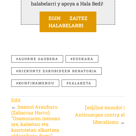
halabelarri y apoya a Hala Bedi!
EGIN ZAITEZ
HALABELARRI
AGURNE GAUBEKA
EUSKARA
HIZKUNTZ ESKUBIDEEN BEHATOKIA
KONFINAMENDU
SALAKETA
Edit
←
Imanol Aranburu
[:es]¡Qué mundo! |
(Zaharraz Harro):
Anticuerpos contra el
“Osasunaren izenean
liberalismo
→
ere, kaleetan eta
kantoietan elkartzea
aldarrikatu dugu”