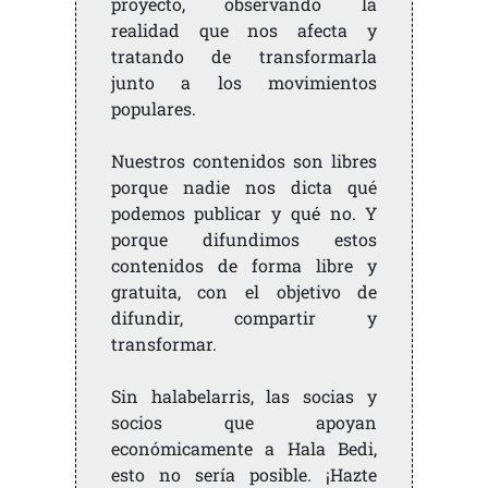
proyecto, observando la
realidad que nos afecta y
tratando de transformarla
junto a los movimientos
populares.
Nuestros contenidos son libres
porque nadie nos dicta qué
podemos publicar y qué no. Y
porque difundimos estos
contenidos de forma libre y
gratuita, con el objetivo de
difundir, compartir y
transformar.
Sin halabelarris, las socias y
socios que apoyan
económicamente a Hala Bedi,
esto no sería posible. ¡Hazte