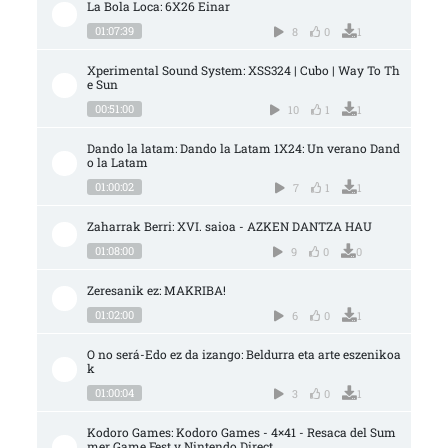
La Bola Loca: 6X26 Einar
01:07:39
8
0
1
Xperimental Sound System: XSS324 | Cubo | Way To Th
e Sun
00:51:00
10
1
1
Dando la latam: Dando la Latam 1X24: Un verano Dand
o la Latam
01:00:02
7
1
1
Zaharrak Berri: XVI. saioa - AZKEN DANTZA HAU
01:08:00
9
0
0
Zeresanik ez: MAKRIBA!
01:02:00
6
0
1
O no será-Edo ez da izango: Beldurra eta arte eszenikoa
k
01:00:04
3
0
1
Kodoro Games: Kodoro Games - 4×41 - Resaca del Sum
mer Game Fest y Nintendo Direct