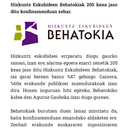
Hizkuntz Eskubideen Behatokiak 205 kexa jaso
ditu konfinamenduan zehar.
Hizkuntz eskubideei errparatu diogu gaurko
saioan, izan ere, alarma egoera ezarri zenetik 205
kexa jaso ditu Hizkuntz Eskubideen Behatokiak,
iaz garai berean baino %47 gehiago. Gainera,
%60a erakunde publikoei zuzendutakoak izan
dira. Honen inguruan hitz egiteko, Behatokiko
kidea den Agurne Gaubeka izan dugu gurean.
Behatokiak burutzen duen lanaz mintzatu da,
baita konfinamenduan emandako aldaketez ere.
Zenbait erakunde euskararen inposizioaren