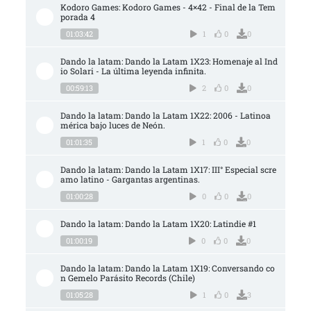
Kodoro Games: Kodoro Games - 4×42 - Final de la Tem
porada 4
01:03:42
1
0
0
Dando la latam: Dando la Latam 1X23: Homenaje al Ind
io Solari - La última leyenda infinita.
00:59:13
2
0
0
Dando la latam: Dando la Latam 1X22: 2006 - Latinoa
mérica bajo luces de Neón.
01:01:35
1
0
0
Dando la latam: Dando la Latam 1X17: III° Especial scre
amo latino - Gargantas argentinas.
01:00:28
0
0
0
Dando la latam: Dando la Latam 1X20: Latindie #1
01:00:19
0
0
0
Dando la latam: Dando la Latam 1X19: Conversando co
n Gemelo Parásito Records (Chile)
01:05:28
1
0
3