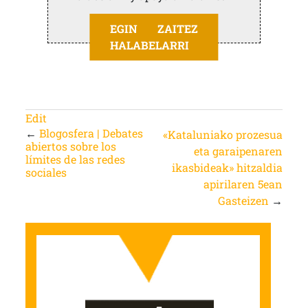
EGIN ZAITEZ
HALABELARRI
Edit
←
Blogosfera | Debates
«Kataluniako prozesua
abiertos sobre los
eta garaipenaren
límites de las redes
ikasbideak» hitzaldia
sociales
apirilaren 5ean
Gasteizen
→