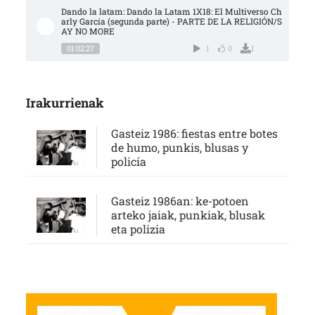
Dando la latam: Dando la Latam 1X18: El Multiverso Ch
arly García (segunda parte) - PARTE DE LA RELIGIÓN/S
AY NO MORE
01:02:27
1
0
1
Irakurrienak
Gasteiz 1986: fiestas entre botes
de humo, punkis, blusas y
policía
Gasteiz 1986an: ke-potoen
arteko jaiak, punkiak, blusak
eta polizia