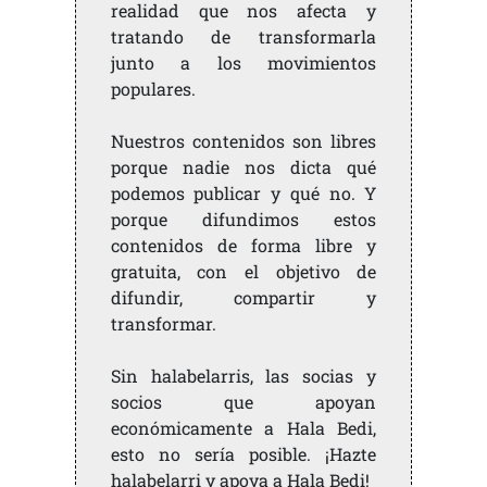
realidad que nos afecta y
tratando de transformarla
junto a los movimientos
populares.
Nuestros contenidos son libres
porque nadie nos dicta qué
podemos publicar y qué no. Y
porque difundimos estos
contenidos de forma libre y
gratuita, con el objetivo de
difundir, compartir y
transformar.
Sin halabelarris, las socias y
socios que apoyan
económicamente a Hala Bedi,
esto no sería posible. ¡Hazte
halabelarri y apoya a Hala Bedi!