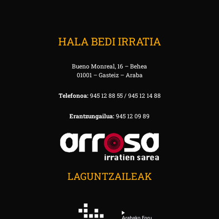
HALA BEDI IRRATIA
Bueno Monreal, 16 – Behea
01001 – Gasteiz – Araba
Telefonoa:
945 12 88 55 / 945 12 14 88
Erantzungailua:
945 12 09 89
LAGUNTZAILEAK