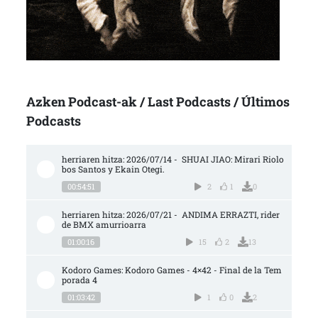
Azken Podcast-ak / Last Podcasts / Últimos
Podcasts
herriaren hitza: 2026/07/14 -  SHUAI JIAO: Mirari Riolo
bos Santos y Ekain Otegi.
00:54:51
2
1
0
herriaren hitza: 2026/07/21 -  ANDIMA ERRAZTI, rider 
de BMX amurrioarra
01:00:16
15
2
13
Kodoro Games: Kodoro Games - 4×42 - Final de la Tem
porada 4
01:03:42
1
0
2