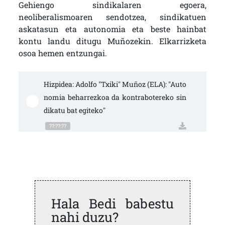
Gehiengo sindikalaren egoera,
neoliberalismoaren sendotzea, sindikatuen
askatasun eta autonomia eta beste hainbat
kontu landu ditugu Muñozekin. Elkarrizketa
osoa hemen entzungai.
Hizpidea: Adolfo "Txiki" Muñoz (ELA): "Auto
nomia beharrezkoa da kontrabotereko sin
dikatu bat egiteko"
??:??:??
Hala Bedi babestu
nahi duzu?