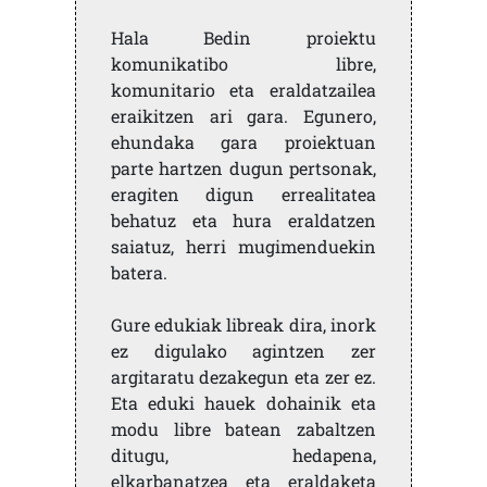
Hala Bedin proiektu
komunikatibo libre,
komunitario eta eraldatzailea
eraikitzen ari gara. Egunero,
ehundaka gara proiektuan
parte hartzen dugun pertsonak,
eragiten digun errealitatea
behatuz eta hura eraldatzen
saiatuz, herri mugimenduekin
batera.
Gure edukiak libreak dira, inork
ez digulako agintzen zer
argitaratu dezakegun eta zer ez.
Eta eduki hauek dohainik eta
modu libre batean zabaltzen
ditugu, hedapena,
elkarbanatzea eta eraldaketa