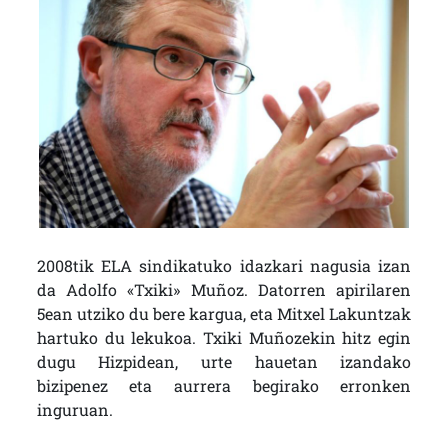
2008tik ELA sindikatuko idazkari nagusia izan
da Adolfo «Txiki» Muñoz. Datorren apirilaren
5ean utziko du bere kargua, eta Mitxel Lakuntzak
hartuko du lekukoa. Txiki Muñozekin hitz egin
dugu Hizpidean, urte hauetan izandako
bizipenez eta aurrera begirako erronken
inguruan.