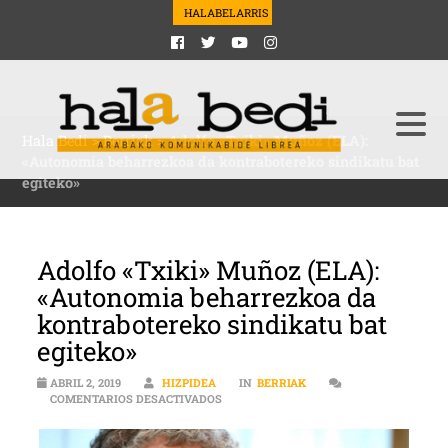
HALABELARRIS
Hala Bedi
>
Berriak
>
Adolfo «Txiki» Muñoz (ELA):
«Autonomia beharrezkoa da kontrabotereko sindikatu bat
egiteko»
Adolfo «Txiki» Muñoz (ELA):
«Autonomia beharrezkoa da
kontrabotereko sindikatu bat
egiteko»
ABRIL 2, 2019
HIZPIDEA
IN
BERRIAK
EN ADOLFO «TXIKI» MUÑOZ (ELA): «AU
COMENTARIOS DESACTIVADOS