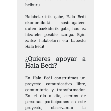
helburu.
Halabelarririk gabe, Hala Bedi
ekonomikoki sostengatzen
duten bazkiderik gabe, hau ez
litzateke posible izango. Egin
zaitez halabelarri eta babestu
Hala Bedi!
¿Quieres apoyar a
Hala Bedi?
En Hala Bedi construimos un
proyecto comunicativo libre,
comunitario y transformador.
En el día a día, cientos de
personas participamos en este
proyecto, observando la