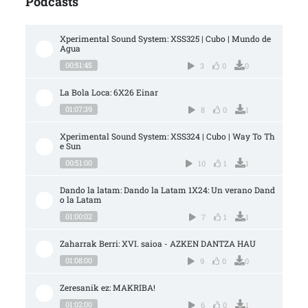
Podcasts
Xperimental Sound System: XSS325 | Cubo | Mundo de 
Agua
00:51:45
3
0
0
La Bola Loca: 6X26 Einar
01:07:39
8
0
1
Xperimental Sound System: XSS324 | Cubo | Way To Th
e Sun
00:51:00
10
1
1
Dando la latam: Dando la Latam 1X24: Un verano Dand
o la Latam
01:00:02
7
1
1
Zaharrak Berri: XVI. saioa - AZKEN DANTZA HAU
01:08:00
9
0
0
Zeresanik ez: MAKRIBA!
01:02:00
6
0
1