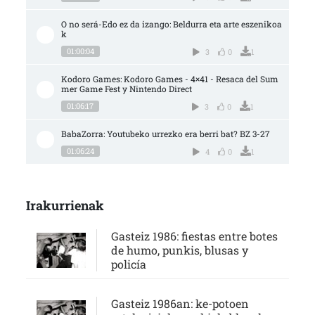
O no será-Edo ez da izango: Beldurra eta arte eszenikoa
k
01:00:04
3
0
1
Kodoro Games: Kodoro Games - 4×41 - Resaca del Sum
mer Game Fest y Nintendo Direct
01:06:17
3
0
1
BabaZorra: Youtubeko urrezko era berri bat? BZ 3-27
01:06:24
4
0
1
Irakurrienak
Gasteiz 1986: fiestas entre botes
de humo, punkis, blusas y
policía
Gasteiz 1986an: ke-potoen