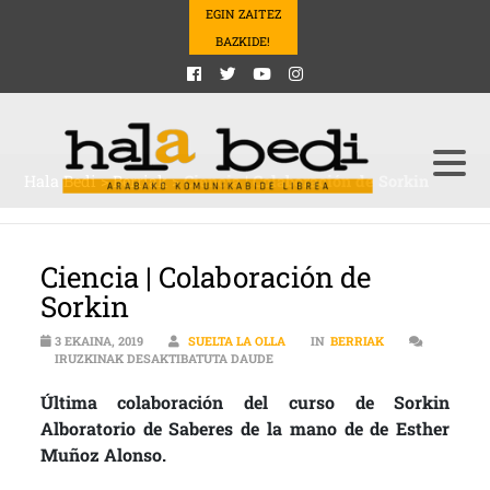
EGIN ZAITEZ
BAZKIDE!
Hala Bedi
>
Berriak
>
Ciencia | Colaboración de Sorkin
Ciencia | Colaboración de
Sorkin
3 EKAINA, 2019
SUELTA LA OLLA
IN
BERRIAK
CIENCIA | COLABORACIÓN DE SORK
IRUZKINAK DESAKTIBATUTA DAUDE
Última colaboración del curso de Sorkin
Alboratorio de Saberes de la mano de de Esther
Muñoz Alonso.