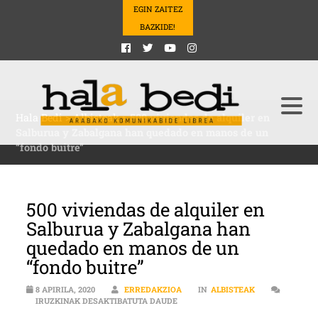
EGIN ZAITEZ
BAZKIDE!
Hala Bedi
>
Albisteak
>
500 viviendas de alquiler en
Salburua y Zabalgana han quedado en manos de un
“fondo buitre”
500 viviendas de alquiler en
Salburua y Zabalgana han
quedado en manos de un
“fondo buitre”
8 APIRILA, 2020
ERREDAKZIOA
IN
ALBISTEAK
500 VIVIENDAS DE ALQUILER EN 
IRUZKINAK DESAKTIBATUTA DAUDE