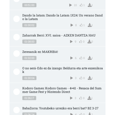
00:51:00
10
1
1
Dando la latam: Dando la Latam 1X24: Un verano Dand
o la Latam
01:00:02
8
1
1
Zaharrak Berri: XVI. saioa - AZKEN DANTZA HAU
01:08:00
9
0
0
Zeresanik ez: MAKRIBA!
01:02:00
6
0
1
O no será-Edo ez da izango: Beldurra eta arte eszenikoa
k
01:00:04
3
0
1
Kodoro Games: Kodoro Games - 4×41 - Resaca del Sum
mer Game Fest y Nintendo Direct
01:06:17
3
0
1
BabaZorra: Youtubeko urrezko era berri bat? BZ 3-27
01:06:24
4
0
1