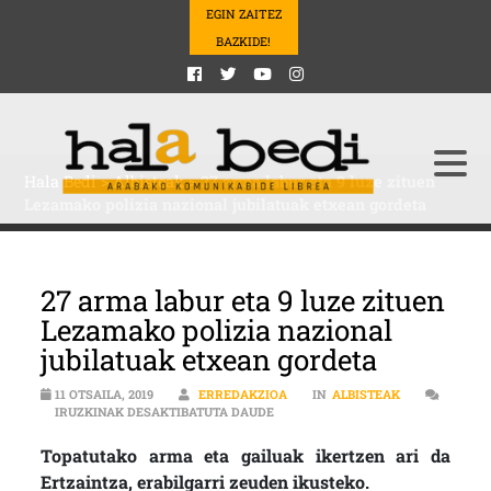
EGIN ZAITEZ
BAZKIDE!
Hala Bedi
>
Albisteak
>
27 arma labur eta 9 luze zituen
Lezamako polizia nazional jubilatuak etxean gordeta
27 arma labur eta 9 luze zituen
Lezamako polizia nazional
jubilatuak etxean gordeta
11 OTSAILA, 2019
ERREDAKZIOA
IN
ALBISTEAK
27 ARMA LABUR ETA 9 LUZE ZITUE
IRUZKINAK DESAKTIBATUTA DAUDE
Topatutako arma eta gailuak ikertzen ari da
Ertzaintza, erabilgarri zeuden ikusteko.