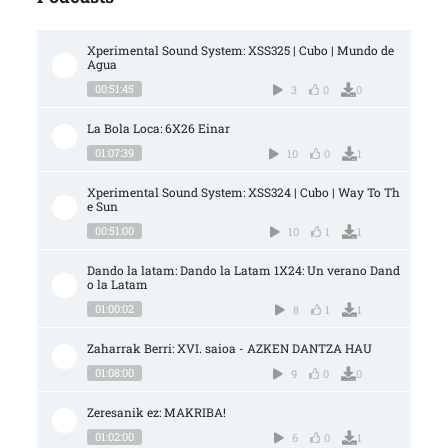
Xperimental Sound System: XSS325 | Cubo | Mundo de 
Agua
00:51:45
3
0
0
La Bola Loca: 6X26 Einar
01:07:39
10
0
1
Xperimental Sound System: XSS324 | Cubo | Way To Th
e Sun
00:51:00
10
1
1
Dando la latam: Dando la Latam 1X24: Un verano Dand
o la Latam
01:00:02
8
1
1
Zaharrak Berri: XVI. saioa - AZKEN DANTZA HAU
01:08:00
9
0
0
Zeresanik ez: MAKRIBA!
01:02:00
6
0
1