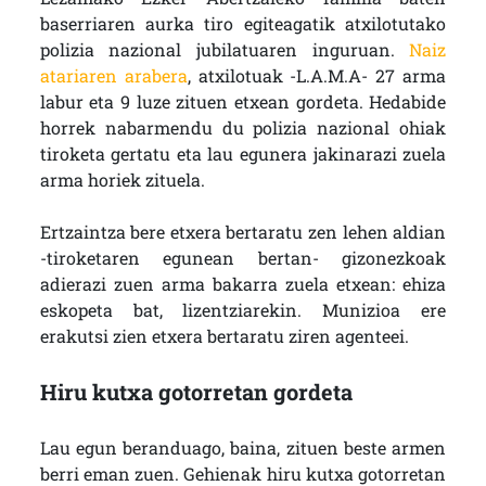
baserriaren aurka tiro egiteagatik atxilotutako
polizia nazional jubilatuaren inguruan.
Naiz
atariaren arabera
, atxilotuak -L.A.M.A- 27 arma
labur eta 9 luze zituen etxean gordeta. Hedabide
horrek nabarmendu du polizia nazional ohiak
tiroketa gertatu eta lau egunera jakinarazi zuela
arma horiek zituela.
Ertzaintza bere etxera bertaratu zen lehen aldian
-tiroketaren egunean bertan- gizonezkoak
adierazi zuen arma bakarra zuela etxean: ehiza
eskopeta bat, lizentziarekin. Munizioa ere
erakutsi zien etxera bertaratu ziren agenteei.
Hiru kutxa gotorretan gordeta
Lau egun beranduago, baina, zituen beste armen
berri eman zuen. Gehienak hiru kutxa gotorretan