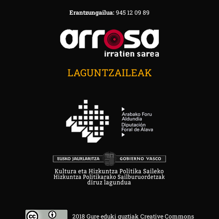
Erantzungailua:
945 12 09 89
LAGUNTZAILEAK
2018 Gure eduki guztiak Creative Commons