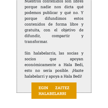
Nuestros contenidos son libres
porque nadie nos dicta qué
podemos publicar y qué no. Y
porque difundimos estos
contenidos de forma libre y
gratuita, con el objetivo de
difundir, compartir y
transformar.
Sin halabelarris, las socias y
socios que apoyan
económicamente a Hala Bedi,
esto no sería posible. ¡Hazte
halabelarri y apoya a Hala Bedi!
EGIN ZAITEZ
HALABELARRI