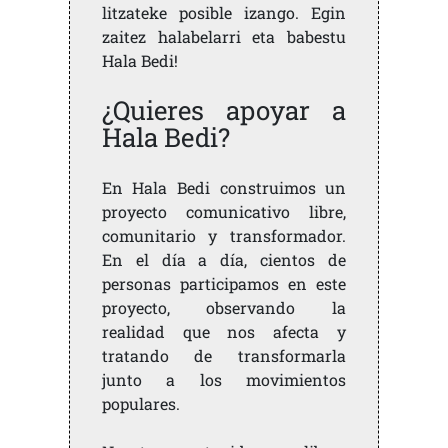
litzateke posible izango. Egin
zaitez halabelarri eta babestu
Hala Bedi!
¿Quieres apoyar a
Hala Bedi?
En Hala Bedi construimos un
proyecto comunicativo libre,
comunitario y transformador.
En el día a día, cientos de
personas participamos en este
proyecto, observando la
realidad que nos afecta y
tratando de transformarla
junto a los movimientos
populares.