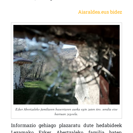
Aiaraldea.eus bidez
Ezker Abertzaleko familiaren baserriaren aurka egin zuten tiro, sendia etxe
barruan zegoela.
Informazio gehiago plazaratu dute hedabideek
Lezamako Ezker Abertzaleko familia baten