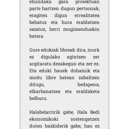
ehundaka gara proiektuan
parte hartzen dugun pertsonak,
eragiten digun errealitatea
behatuz eta hura eraldatzen
saiatuz, herri mugimenduekin
batera.
Gure edukiak libreak dira, inork
ez digulako agintzen zer
argitaratu dezakegun eta zer ez.
Eta eduki hauek dohainik eta
modu libre batean zabaltzen
ditugu, hedapena,
elkarbanatzea eta eraldaketa
helburu.
Halabelarririk gabe, Hala Bedi
ekonomikoki sostengatzen
duten bazkiderik gabe, hau ez