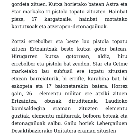
gordeta zituen. Kutxa horietako batean Astra eta
Star markako 11 pistola topatu zituzten. Hainbat
pieza, 17 kargatzaile, hainbat motatako
kartutxoak eta atzerapen-detonagailuak.
Zortzi errebolber eta beste lau pistola topatu
zituen Ertzaintzak beste kutxa gotor batean.
Hirugarren kutxa gotorrean, aldiz, hiru
errebolber eta pistola bat zeuden. Star eta Cetme
marketako lau subfusil ere topatu zituzten
etxean barreiaturik, bi errifle, karabina bat, bi
eskopeta eta 17 baionetarekin batera. Horrez
gain, 26 elementu militar ere atxiki zituen
Ertzaintza, obusak diruditenak. Laudioko
komisaldegira eraman zituzten elementu
guztiak, elementu militarrak, bolbora boteak eta
detonagailuak salbu. Gailu horiek Lehergailuen
Desaktibaziorako Unitatera eraman zituzten.