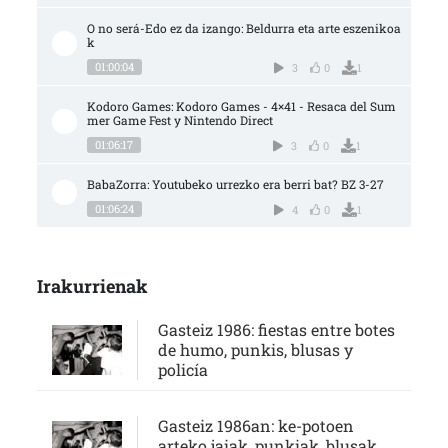
O no será-Edo ez da izango: Beldurra eta arte eszenikoa
k
01:00:04
3
0
1
Kodoro Games: Kodoro Games - 4×41 - Resaca del Sum
mer Game Fest y Nintendo Direct
01:06:17
3
0
1
BabaZorra: Youtubeko urrezko era berri bat? BZ 3-27
01:06:24
4
0
1
Irakurrienak
Gasteiz 1986: fiestas entre botes
de humo, punkis, blusas y
policía
Gasteiz 1986an: ke-potoen
arteko jaiak, punkiak, blusak