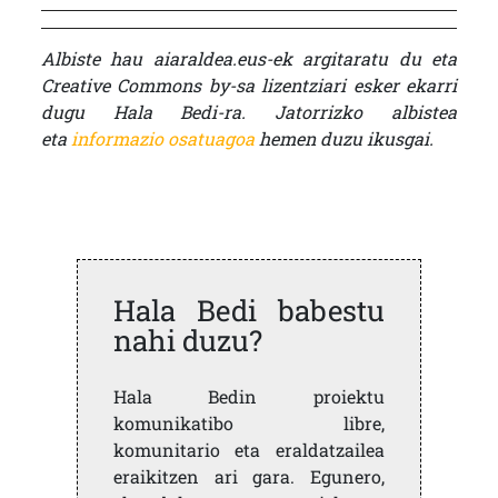
Albiste hau aiaraldea.eus-ek argitaratu du eta
Creative Commons by-sa lizentziari esker ekarri
dugu Hala Bedi-ra. Jatorrizko albistea
eta
informazio osatuagoa
hemen duzu ikusgai.
Hala Bedi babestu
nahi duzu?
Hala Bedin proiektu
komunikatibo libre,
komunitario eta eraldatzailea
eraikitzen ari gara. Egunero,