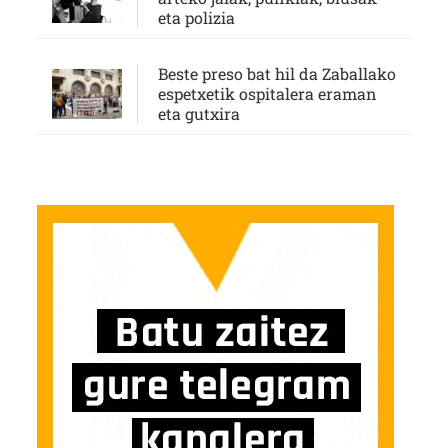
eta polizia
Beste preso bat hil da Zaballako
espetxetik ospitalera eraman
eta gutxira