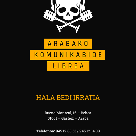
HALA BEDI IRRATIA
Bueno Monreal, 16 – Behea
01001 – Gasteiz – Araba
Telefonoa:
945 12 88 55 / 945 12 14 88