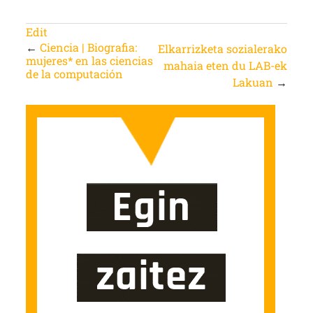
Edit
←
Ciencia | Biografia:
Elkarrizketa sozialerako
mujeres* en las ciencias
mahaia eten du LAB-ek
de la computación
Lakuan
→